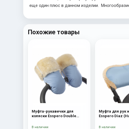
еще один плюс в данном изделии. Многообразие
Похожие товары
Муфта-рукавички для
Муфта для рук 
коляски Esspero Double
Esspero Diaz (
(Натуральная шерсть) Blue
шерсть) Bl
Mountain
В наличии
В наличии