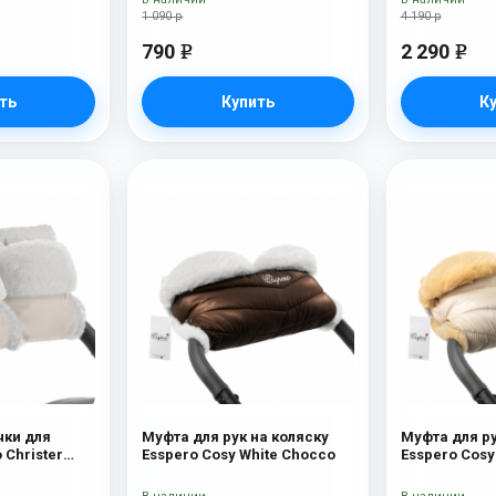
1 090 р
4 190 р
790
2 290
e
e
ть
Купить
К
чки для
Муфта для рук на коляску
Муфта для ру
 Christer
Esspero Cosy White Chocco
Esspero Cosy
ерсть) Beige