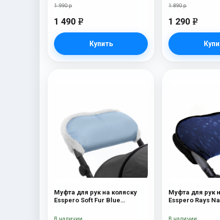
1 990 р
1 890 р
1 490
1 290
e
e
Купить
Купи
Муфта для рук на коляску
Муфта для рук 
Esspero Soft Fur Blue
Esspero R
Mountain
В наличии
В наличии