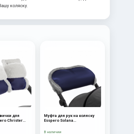
ашу коляску.
вички для
Муфта для рук на коляску
ero Christer
Esspero Solana
я шерсть) Navy
(Натуральная шерсть) Deep
Ocean
В наличии