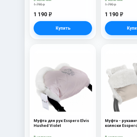
1 790 р
1 790 р
1 190
1 190
e
e
Купить
Купи
Муфта для рук Esspero Elvis
Муфта - рукави
Hushed Violet
коляски Esspero
(Натуральная ш