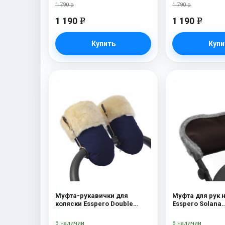
1 790 р
1 790 р
1 190
1 190
e
e
Купить
Купи
Муфта-рукавички для
Муфта для рук 
коляски Esspero Double
Esspero Solana
(Натуральная шерсть) Navy
(Натуральная ш
Brown
В наличии
В наличии