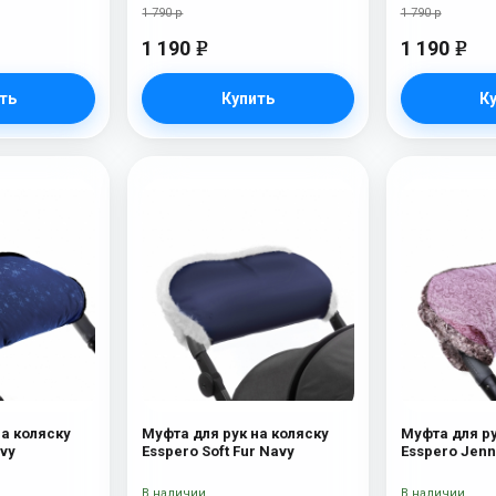
1 790 р
1 790 р
1 190
1 190
e
e
ть
Купить
К
на коляску
Муфта для рук на коляску
Муфта для ру
ays Navy
Esspero Soft Fur Navy
Esspero Jenn
В наличии
В наличии