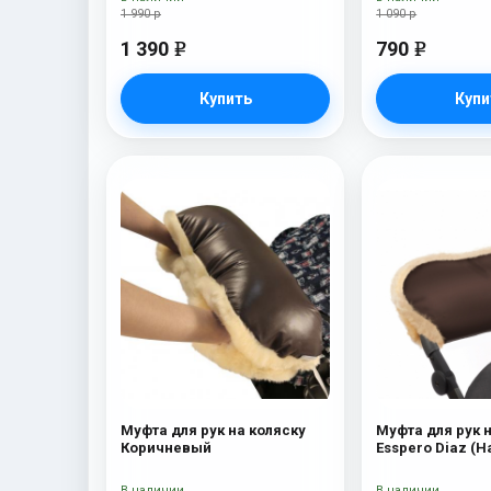
1 990 р
1 090 р
1 390
790
e
e
Купить
Купи
Муфта для рук на коляску
Муфта для рук 
Коричневый
Esspero Diaz (
шерсть) Choco
В наличии
В наличии