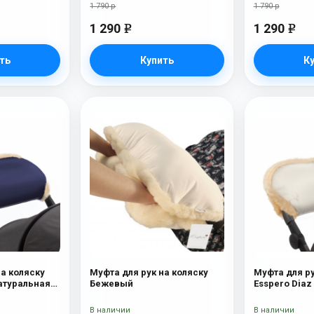
1 790 р
1 790 р
1 290
1 290
e
e
ть
Купить
К
на коляску
Муфта для рук на коляску
Муфта для ру
Натуральная
Бежевый
Esspero Diaz
шерсть) B
В наличии
В наличии