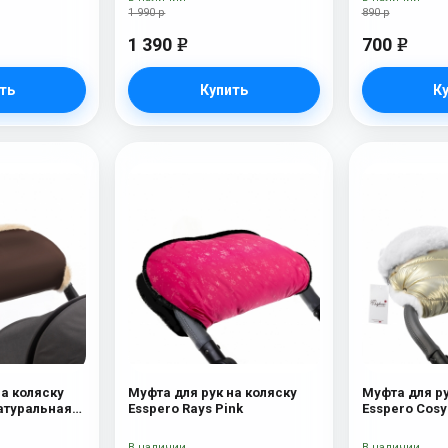
1 990 р
890 р
1 390
700
e
e
ть
Купить
К
на коляску
Муфта для рук на коляску
Муфта для ру
Натуральная
Esspero Rays Pink
Esspero Cosy
lat
В наличии
В наличии