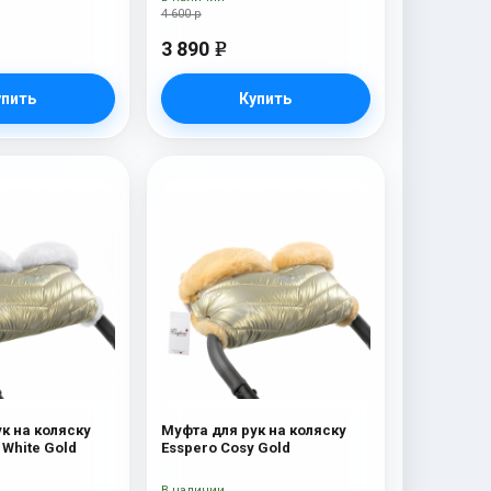
4 600 р
3 890
e
упить
Купить
к на коляску
Муфта для рук на коляску
 White Gold
Esspero Cosy Gold
В наличии