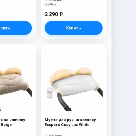
3 890 р
2 290
e
упить
Купить
к на коляску
Муфта для рук на коляску
 Beige
Esspero Cosy Lux White