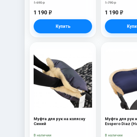
1 690 р
1 790 р
1 190
1 190
e
e
Купить
Купи
Муфта для рук на коляску
Муфта для рук 
Синий
Esspero Diaz (
шерсть) Navy
В наличии
В наличии