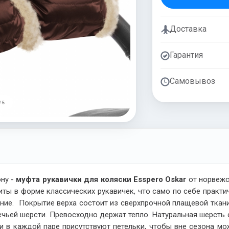
Доставка
Гарантия
Самовывоз
/ 5
ну -
муфта рукавички для коляски Esspero Oskar
от норвежс
ты в форме классических рукавичек, что само по себе практич
ние. Покрытие верха состоит из сверхпрочной плащевой ткани
ечьей шерсти. Превосходно держат тепло. Натуральная шерсть 
 и в каждой паре присутствуют петельки, чтобы вне сезона м