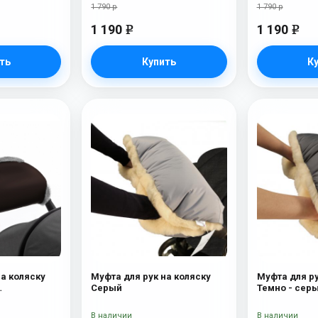
1 790 р
1 790 р
1 190
1 190
e
e
ть
Купить
К
на коляску
Муфта для рук на коляску
Муфта для ру
Серый
Темно - сер
ерсть)
В наличии
В наличии