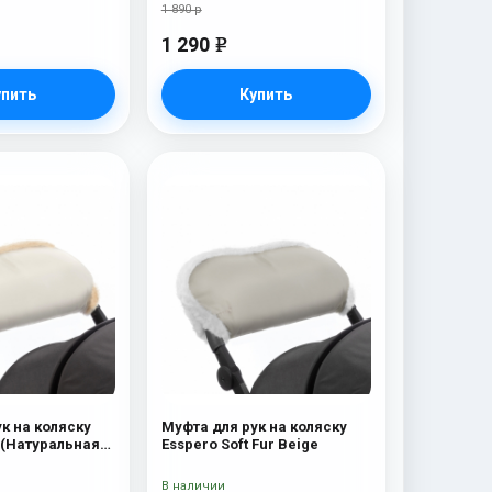
1 890 р
1 290
e
упить
Купить
к на коляску
Муфта для рук на коляску
 (Натуральная
Esspero Soft Fur Beige
eige
В наличии