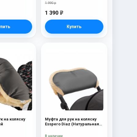
1 990 р
1 390
e
упить
Купить
к на коляску
Муфта для рук на коляску
ый
Esspero Diaz (Натуральная
шерсть) Grey
В наличии