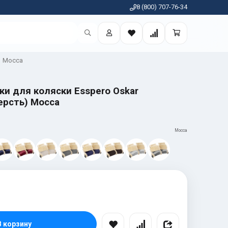
8 (800) 707-76-34
Mocca
ки для коляски Esspero Oskar
ерсть) Mocca
Mocca
В корзину