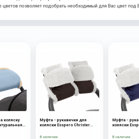
 цветов позволяет подобрать необходимый для Вас цвет под В
на коляску
Муфта - рукавички для
Муфта - рука
Натуральная
коляски Esspero Christer
коляски Essp
ue Mountain
(Натуральная шерсть)
(Натуральна
Chocolat
В наличии
В наличии