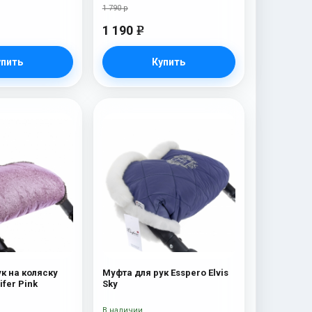
1 790 р
1 190
e
упить
Купить
к на коляску
Муфта для рук Esspero Elvis
ifer Pink
Sky
В наличии