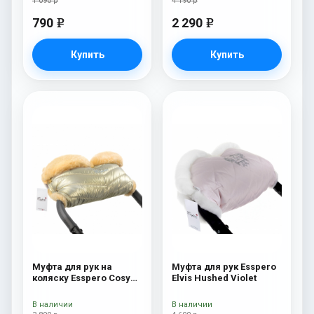
1 090 р
4 190 р
790
2 290
e
e
Купить
Купить
Муфта для рук на
Муфта для рук Esspero
коляску Esspero Cosy
Elvis Hushed Violet
Gold
В наличии
В наличии