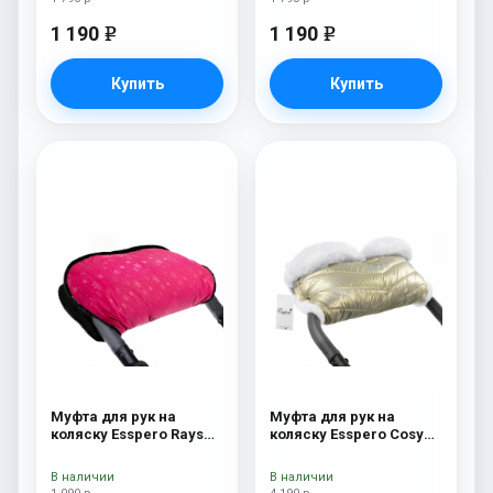
1 190
1 190
e
e
Купить
Купить
Муфта для рук на
Муфта для рук на
коляску Esspero Rays
коляску Esspero Cosy
Pink
White Gold
В наличии
В наличии