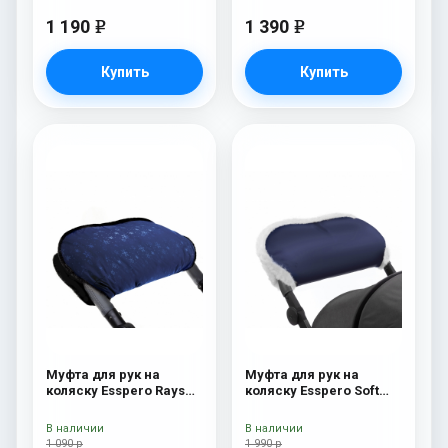
1 190
1 390
e
e
Купить
Купить
Муфта для рук на
Муфта для рук на
коляску Esspero Rays
коляску Esspero Soft
Navy
Fur Navy
В наличии
В наличии
1 090 р
1 990 р