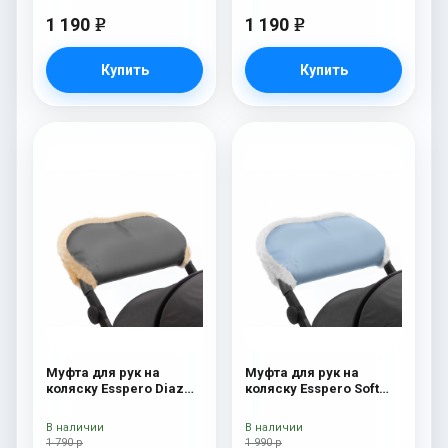
1 190
1 190
e
e
Купить
Купить
Муфта для рук на
Муфта для рук на
коляску Esspero Diaz
коляску Esspero Soft
(Натуральная шерсть)
Fur Blue Mountain
Grey
В наличии
В наличии
1 790 р
1 990 р