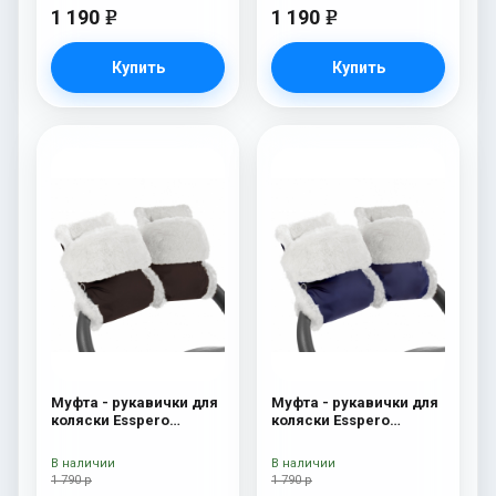
1 190
1 190
e
e
Купить
Купить
Муфта - рукавички для
Муфта - рукавички для
коляски Esspero
коляски Esspero
Christer (Натуральная
Christer (Натуральная
шерсть) Chocolat
шерсть) Navy
В наличии
В наличии
1 790 р
1 790 р