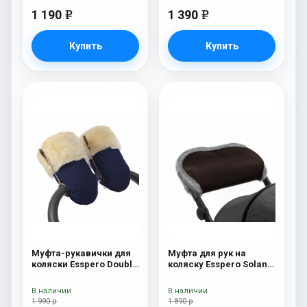
1 190
1 390
e
e
Купить
Купить
Муфта-рукавички для
Муфта для рук на
коляски Esspero Double
коляску Esspero Solana
(Натуральная шерсть)
(Натуральная шерсть)
Navy
Brown
В наличии
В наличии
1 990 р
1 890 р