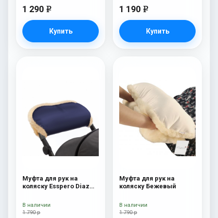
1 290
1 190
e
e
Купить
Купить
Муфта для рук на
Муфта для рук на
коляску Esspero Diaz
коляску Бежевый
(Натуральная шерсть)
Navy
В наличии
В наличии
1 790 р
1 790 р