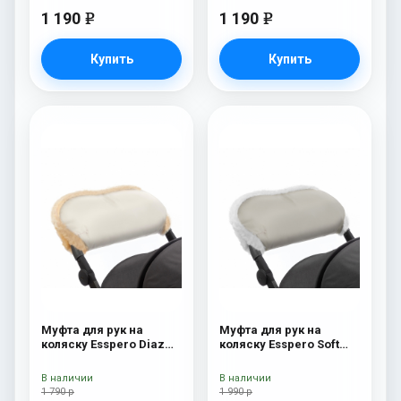
1 190
1 190
e
e
Купить
Купить
Муфта для рук на
Муфта для рук на
коляску Esspero Diaz
коляску Esspero Soft
(Натуральная шерсть)
Fur Beige
Beige
В наличии
В наличии
1 790 р
1 990 р