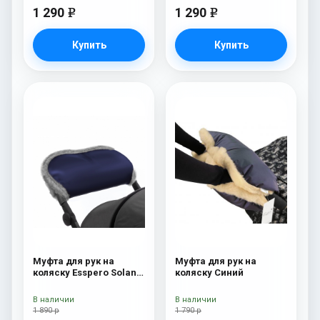
1 290
1 290
e
e
Купить
Купить
Муфта для рук на
Муфта для рук на
коляску Esspero Solana
коляску Синий
(Натуральная шерсть)
Deep Ocean
В наличии
В наличии
1 890 р
1 790 р