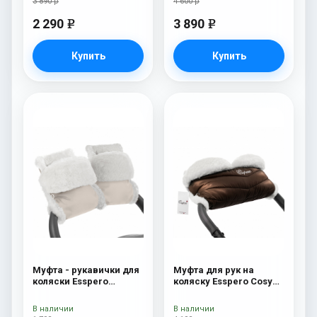
3 890 р
4 600 р
2 290
3 890
e
e
Купить
Купить
Муфта - рукавички для
Муфта для рук на
коляски Esspero
коляску Esspero Cosy
Christer (Натуральная
White Chocco
шерсть) Beige
В наличии
В наличии