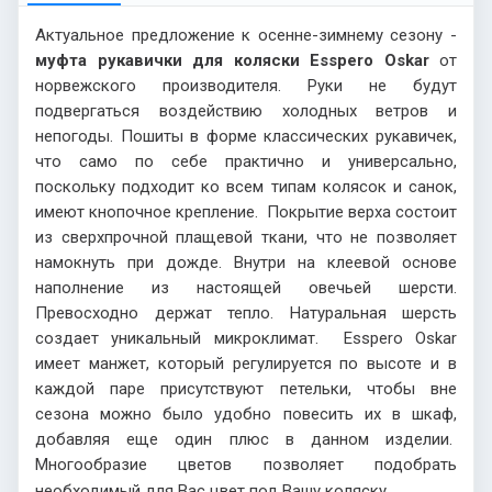
Актуальное предложение к осенне-зимнему сезону -
муфта рукавички для коляски Esspero Oskar
от
норвежского производителя. Руки не будут
подвергаться воздействию холодных ветров и
непогоды. Пошиты в форме классических рукавичек,
что само по себе практично и универсально,
поскольку подходит ко всем типам колясок и санок,
имеют кнопочное крепление. Покрытие верха состоит
из сверхпрочной плащевой ткани, что не позволяет
намокнуть при дожде. Внутри на клеевой основе
наполнение из настоящей овечьей шерсти.
Превосходно держат тепло. Натуральная шерсть
создает уникальный микроклимат. Esspero Oskar
имеет манжет, который регулируется по высоте и в
каждой паре присутствуют петельки, чтобы вне
сезона можно было удобно повесить их в шкаф,
добавляя еще один плюс в данном изделии.
Многообразие цветов позволяет подобрать
необходимый для Вас цвет под Вашу коляску.