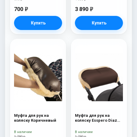
700
3 890
e
e
Купить
Купить
Муфта для рук на
Муфта для рук на
коляску Коричневый
коляску Esspero Diaz
(Натуральная шерсть)
Chocolat
В наличии
В наличии
1 790 р
1 790 р