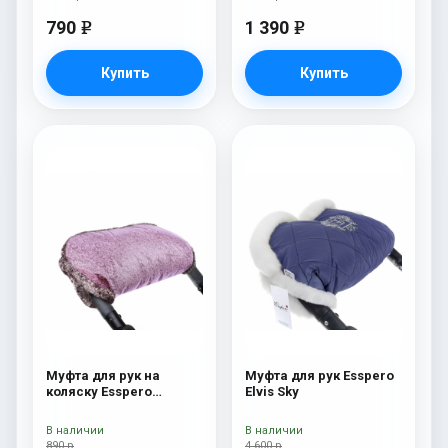
790
1 390
e
e
Купить
Купить
Муфта для рук на
Муфта для рук Esspero
коляску Esspero
Elvis Sky
Jennifer Pink
В наличии
В наличии
890 р
4 600 р