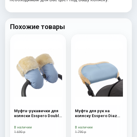
Похожие товары
Муфта-рукавички для
Муфта для рук на
коляски Esspero Double
коляску Esspero Diaz
(Натуральная шерсть)
(Натуральная шерсть)
Blue Mountain
Blue Mountain
В наличии
В наличии
1 690 р
1 790 р