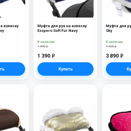
на коляску
Муфта для рук на коляску
Муфта для ру
ays Navy
Esspero Soft Fur Navy
Sky
В наличии
В наличии
1 990 р
4 600 р
1 390
3 890
e
e
ть
Купить
К