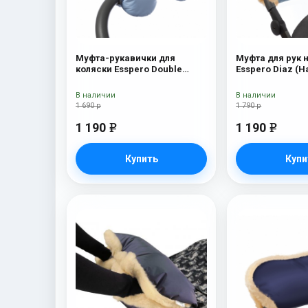
Муфта-рукавички для
Муфта для рук 
коляски Esspero Double
Esspero Diaz (
(Натуральная шерсть) Blue
шерсть) Bl
Mountain
В наличии
В наличии
1 690 р
1 790 р
1 190
1 190
e
e
Купить
Купи