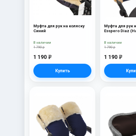
Муфта для рук на коляску
Муфта для рук 
Синий
Esspero Diaz (
шерсть) Navy
В наличии
В наличии
1 790 р
1 790 р
1 190
1 190
e
e
Купить
Купи