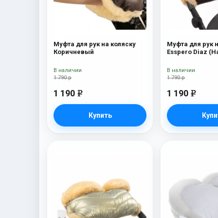
Муфта для рук на коляску
Муфта для рук 
Коричневый
Esspero Diaz (
шерсть) Choco
В наличии
В наличии
1 790 р
1 790 р
1 190
1 190
e
e
Купить
Купи