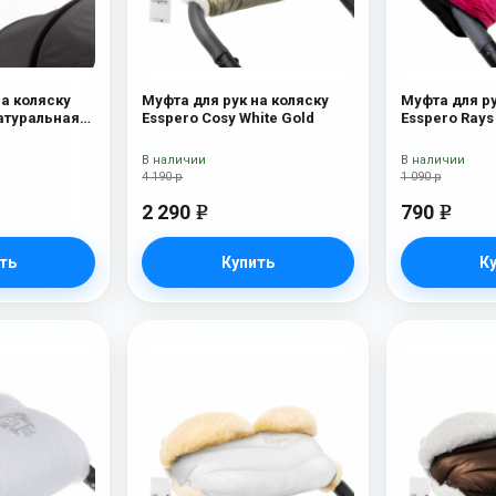
на коляску
Муфта для рук на коляску
Муфта для ру
Натуральная
Esspero Cosy White Gold
lat
В наличии
В наличии
4 190 р
1 090 р
2 290
790
e
e
ть
Купить
К