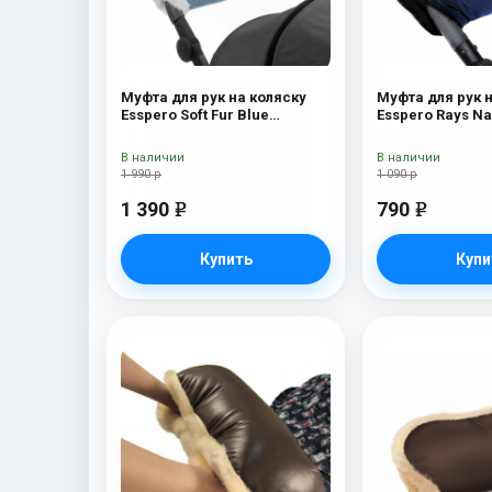
Муфта для рук на коляску
Муфта для рук 
Esspero Soft Fur Blue
Esspero R
Mountain
В наличии
В наличии
1 990 р
1 090 р
1 390
790
e
e
Купить
Купи