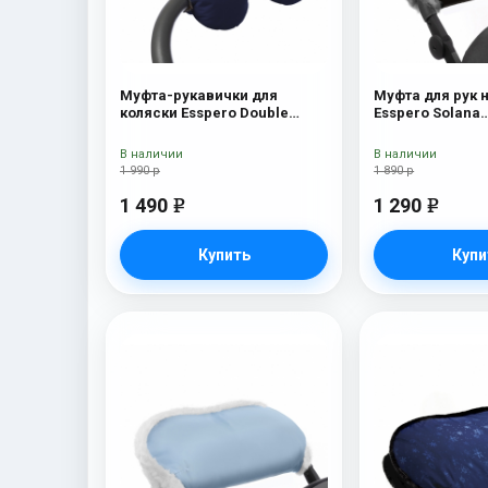
Муфта-рукавички для
Муфта для рук 
коляски Esspero Double
Esspero Solana
(Натуральная шерсть) Navy
(Натуральная ш
Brown
В наличии
В наличии
1 990 р
1 890 р
1 490
1 290
e
e
Купить
Купи