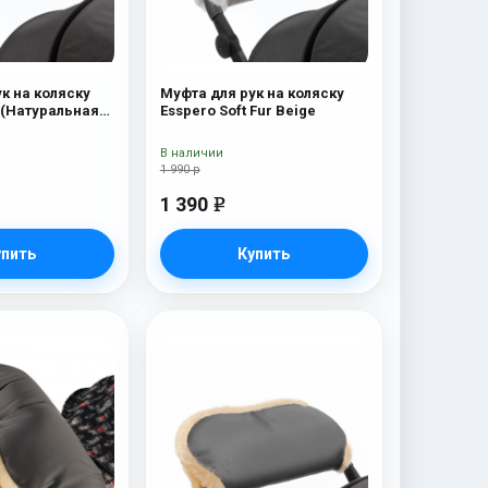
к на коляску
Муфта для рук на коляску
 (Натуральная
Esspero Soft Fur Beige
eige
В наличии
1 990 р
1 390
e
упить
Купить