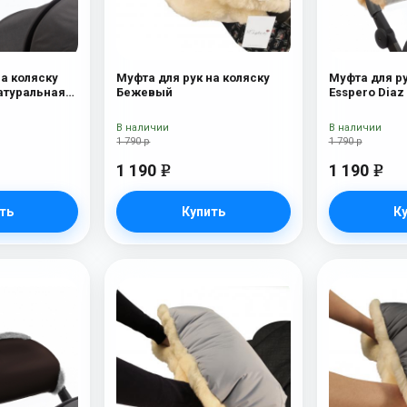
на коляску
Муфта для рук на коляску
Муфта для ру
Натуральная
Бежевый
Esspero Diaz
шерсть) B
В наличии
В наличии
1 790 р
1 790 р
1 190
1 190
e
e
ть
Купить
К