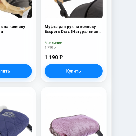
к на коляску
Муфта для рук на коляску
ый
Esspero Diaz (Натуральная
шерсть) Grey
В наличии
1 790 р
1 190
e
упить
Купить