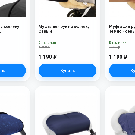
на коляску
Муфта для рук на коляску
Муфта для ру
Серый
Темно - сер
ерсть)
В наличии
В наличии
1 790 р
1 790 р
1 190
1 190
e
e
ть
Купить
К