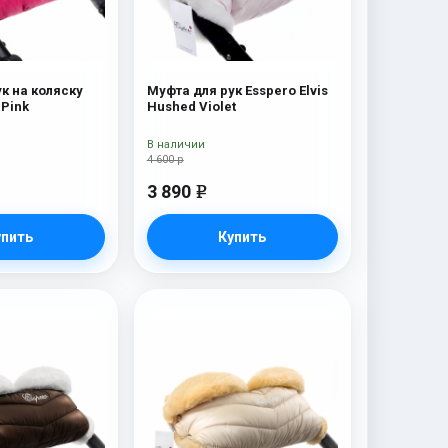
к на коляску
Муфта для рук Esspero Elvis
Esspero Rays Pink
Hushed Violet
В наличии
4 600 р
3 890
e
упить
Купить