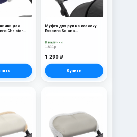
вички для
Муфта для рук на коляску
ero Christer
Esspero Solana
я шерсть) Navy
(Натуральная шерсть) Deep
Ocean
В наличии
1 890 р
1 290
e
упить
Купить