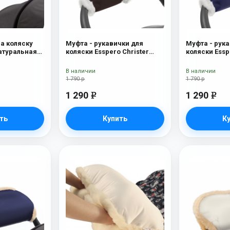
на коляску
Муфта - рукавички для
Муфта - рука
Натуральная
коляски Esspero Christer
коляски Essp
ue Mountain
(Натуральная шерсть)
(Натуральна
Chocolat
В наличии
В наличии
1 790 р
1 790 р
1 290
1 290
e
e
ть
Купить
К