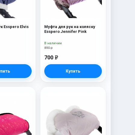
к Esspero Elvis
Муфта для рук на коляску
Esspero Jennifer Pink
В наличии
890 р
700
e
упить
Купить