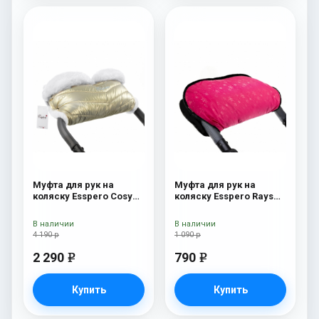
Муфта для рук на
Муфта для рук на
коляску Esspero Cosy
коляску Esspero Rays
White Gold
Pink
В наличии
В наличии
4 190 р
1 090 р
2 290
790
e
e
Купить
Купить