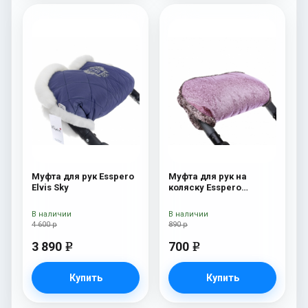
Муфта для рук Esspero
Муфта для рук на
Elvis Sky
коляску Esspero
Jennifer Pink
В наличии
В наличии
4 600 р
890 р
3 890
700
e
e
Купить
Купить