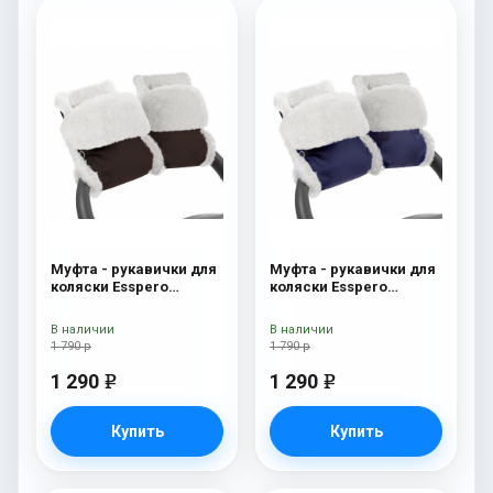
Муфта - рукавички для
Муфта - рукавички для
коляски Esspero
коляски Esspero
Christer (Натуральная
Christer (Натуральная
шерсть) Chocolat
шерсть) Navy
В наличии
В наличии
1 790 р
1 790 р
1 290
1 290
e
e
Купить
Купить