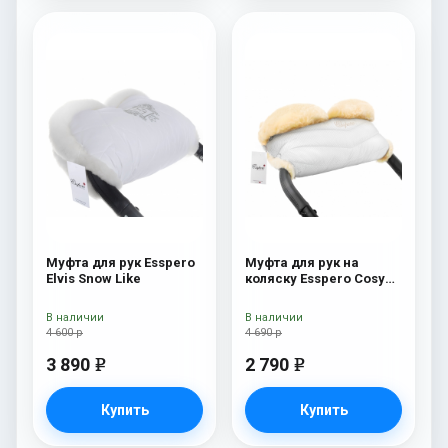
Муфта для рук Esspero
Муфта для рук на
Elvis Snow Like
коляску Esspero Cosy
Lux White
В наличии
В наличии
4 600 р
4 690 р
3 890
2 790
e
e
Купить
Купить