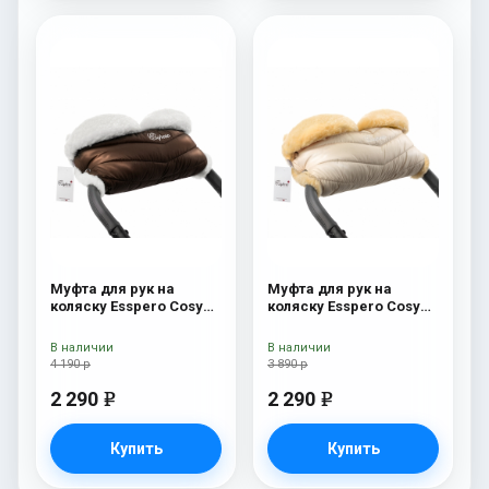
Муфта для рук на
Муфта для рук на
коляску Esspero Cosy
коляску Esspero Cosy
White Chocco
Beige
В наличии
В наличии
4 190 р
3 890 р
2 290
2 290
e
e
Купить
Купить