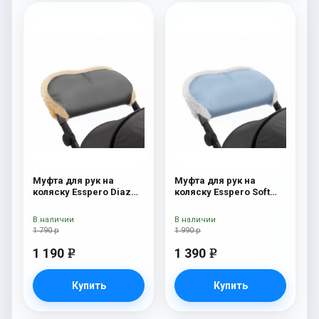
Муфта для рук на
Муфта для рук на
коляску Esspero Diaz
коляску Esspero Soft
(Натуральная шерсть)
Fur Blue Mountain
Grey
В наличии
В наличии
1 790 р
1 990 р
1 190
1 390
e
e
Купить
Купить