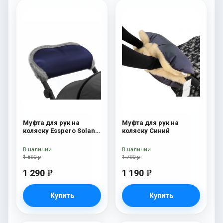
Муфта для рук на
Муфта для рук на
коляску Esspero Solana
коляску Синий
(Натуральная шерсть)
Deep Ocean
В наличии
В наличии
1 890 р
1 790 р
1 290
1 190
e
e
Купить
Купить