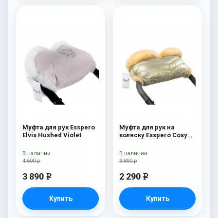
Муфта для рук Esspero
Муфта для рук на
Elvis Hushed Violet
коляску Esspero Cosy
Gold
В наличии
В наличии
4 600 р
3 890 р
3 890
2 290
e
e
Купить
Купить