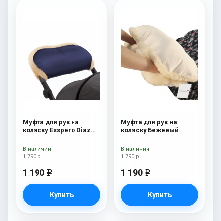
Муфта для рук на
Муфта для рук на
коляску Esspero Diaz
коляску Бежевый
(Натуральная шерсть)
Navy
В наличии
В наличии
1 790 р
1 790 р
1 190
1 190
e
e
Купить
Купить