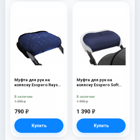
Муфта для рук на
Муфта для рук на
коляску Esspero Rays
коляску Esspero Soft
Navy
Fur Navy
В наличии
В наличии
1 090 р
1 990 р
790
1 390
e
e
Купить
Купить