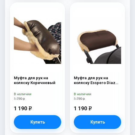
Муфта для рук на
Муфта для рук на
коляску Коричневый
коляску Esspero Diaz
(Натуральная шерсть)
Chocolat
В наличии
В наличии
1 790 р
1 790 р
1 190
1 190
e
e
Купить
Купить