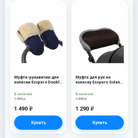
Муфта-рукавички для
Муфта для рук на
коляски Esspero Double
коляску Esspero Solana
(Натуральная шерсть)
(Натуральная шерсть)
Navy
Brown
В наличии
В наличии
1 990 р
1 890 р
1 490
1 290
e
e
Купить
Купить