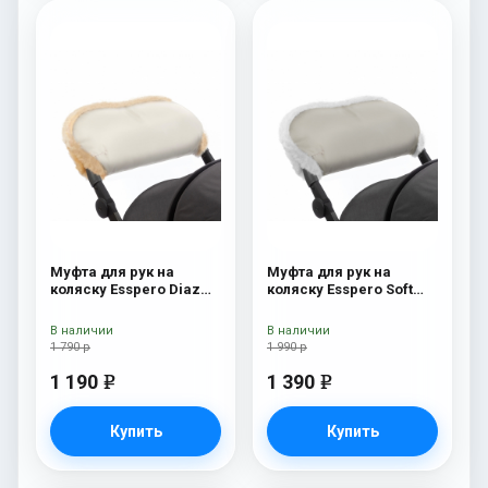
Муфта для рук на
Муфта для рук на
коляску Esspero Diaz
коляску Esspero Soft
(Натуральная шерсть)
Fur Beige
Beige
В наличии
В наличии
1 790 р
1 990 р
1 190
1 390
e
e
Купить
Купить