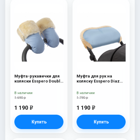
Муфта-рукавички для
Муфта для рук на
коляски Esspero Double
коляску Esspero Diaz
(Натуральная шерсть)
(Натуральная шерсть)
Blue Mountain
Blue Mountain
В наличии
В наличии
1 690 р
1 790 р
1 190
1 190
e
e
Купить
Купить