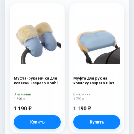
Муфта-рукавички для
Муфта для рук на
коляски Esspero Double
коляску Esspero Diaz
(Натуральная шерсть)
(Натуральная шерсть)
Blue Mountain
Blue Mountain
В наличии
В наличии
1 690 р
1 790 р
1 190
1 190
e
e
Купить
Купить