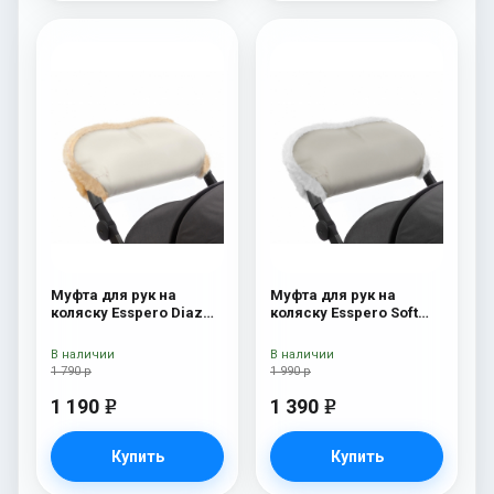
Муфта для рук на
Муфта для рук на
коляску Esspero Diaz
коляску Esspero Soft
(Натуральная шерсть)
Fur Beige
Beige
В наличии
В наличии
1 790 р
1 990 р
1 190
1 390
e
e
Купить
Купить