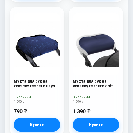
Муфта для рук на
Муфта для рук на
коляску Esspero Rays
коляску Esspero Soft
Navy
Fur Navy
В наличии
В наличии
1 090 р
1 990 р
790
1 390
e
e
Купить
Купить