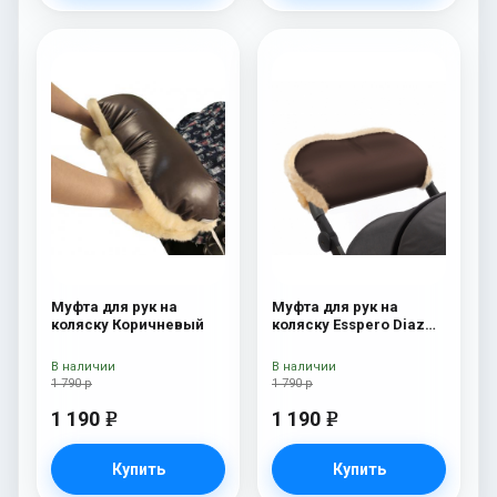
Муфта для рук на
Муфта для рук на
коляску Коричневый
коляску Esspero Diaz
(Натуральная шерсть)
Chocolat
В наличии
В наличии
1 790 р
1 790 р
1 190
1 190
e
e
Купить
Купить