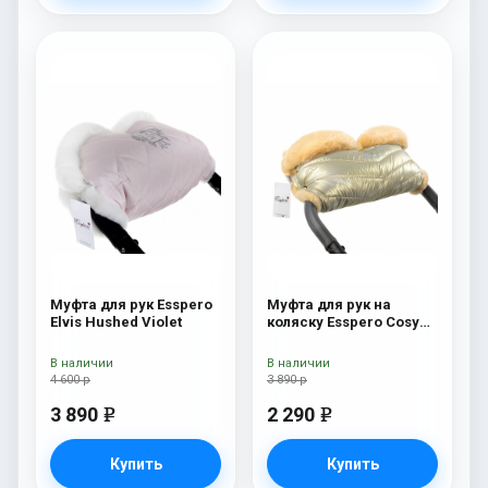
Муфта для рук Esspero
Муфта для рук на
Elvis Hushed Violet
коляску Esspero Cosy
Gold
В наличии
В наличии
4 600 р
3 890 р
3 890
2 290
e
e
Купить
Купить