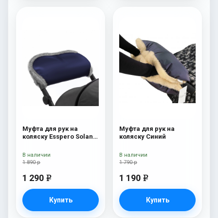
Муфта для рук на
Муфта для рук на
коляску Esspero Solana
коляску Синий
(Натуральная шерсть)
Deep Ocean
В наличии
В наличии
1 890 р
1 790 р
1 290
1 190
e
e
Купить
Купить