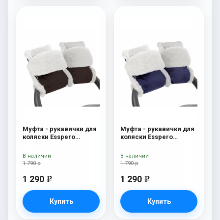
Муфта - рукавички для
Муфта - рукавички для
коляски Esspero
коляски Esspero
Christer (Натуральная
Christer (Натуральная
шерсть) Chocolat
шерсть) Navy
В наличии
В наличии
1 790 р
1 790 р
1 290
1 290
e
e
Купить
Купить