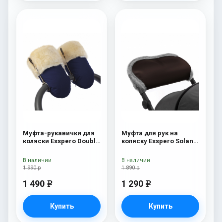
Муфта-рукавички для
Муфта для рук на
коляски Esspero Double
коляску Esspero Solana
(Натуральная шерсть)
(Натуральная шерсть)
Navy
Brown
В наличии
В наличии
1 990 р
1 890 р
1 490
1 290
e
e
Купить
Купить