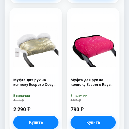
Муфта для рук на
Муфта для рук на
коляску Esspero Cosy
коляску Esspero Rays
White Gold
Pink
В наличии
В наличии
4 190 р
1 090 р
2 290
790
e
e
Купить
Купить