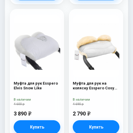
Муфта для рук Esspero
Муфта для рук на
Elvis Snow Like
коляску Esspero Cosy
Lux White
В наличии
В наличии
4 600 р
4 690 р
3 890
2 790
e
e
Купить
Купить