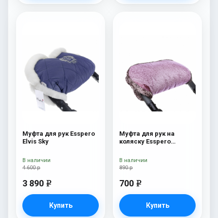
Муфта для рук Esspero
Муфта для рук на
Elvis Sky
коляску Esspero
Jennifer Pink
В наличии
В наличии
4 600 р
890 р
3 890
700
e
e
Купить
Купить