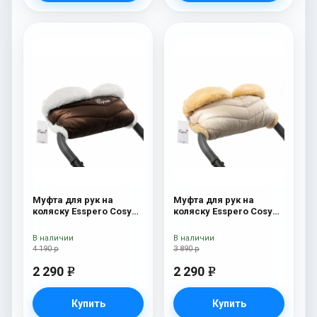
Муфта для рук на
Муфта для рук на
коляску Esspero Cosy
коляску Esspero Cosy
White Chocco
Beige
В наличии
В наличии
4 190 р
3 890 р
2 290
2 290
e
e
Купить
Купить