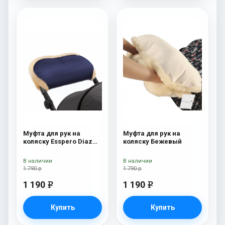
Муфта для рук на
Муфта для рук на
коляску Esspero Diaz
коляску Бежевый
(Натуральная шерсть)
Navy
В наличии
В наличии
1 790 р
1 790 р
1 190
1 190
e
e
Купить
Купить