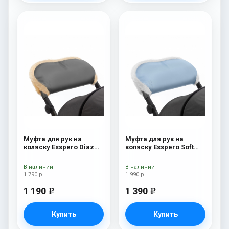
Муфта для рук на
Муфта для рук на
коляску Esspero Diaz
коляску Esspero Soft
(Натуральная шерсть)
Fur Blue Mountain
Grey
В наличии
В наличии
1 790 р
1 990 р
1 190
1 390
e
e
Купить
Купить