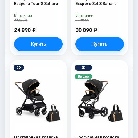
Esspero Tour S Sahara
Esspero Set S Sahara
В наличии
В наличии
44 490 р
35 400 р
24 990
30 090
e
e
Купить
Купить
3D
3D
Видео
Прогулочная коляска
Прогулочная коляска