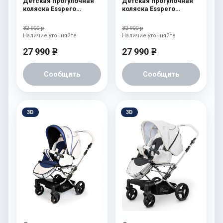
Детская прогулочная
Детская прогулочная
коляска Esspero
коляска Esspero
Reverse Limited Edition
Reverse Limited Edition
Green
Brown
32 900 р
32 900 р
Наличие уточняйте
Наличие уточняйте
27 990
27 990
e
e
Сообщить
Сообщить
3D
3D