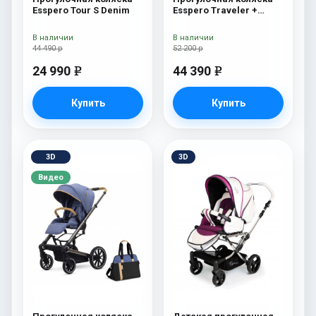
Esspero Tour S Denim
Esspero Traveler +
сумка Denim
В наличии
В наличии
44 490 р
52 200 р
24 990
44 390
e
e
Купить
Купить
3D
3D
Видео