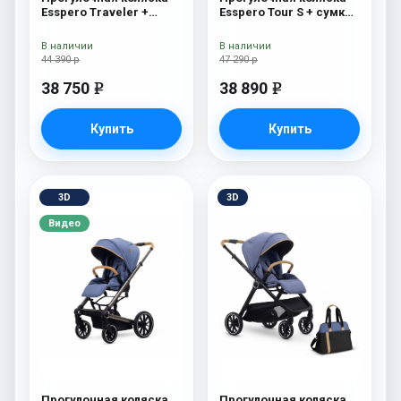
Esspero Traveler +
Esspero Tour S + сумка
сумка Onyx
Onyx
В наличии
В наличии
44 390 р
47 290 р
38 750
38 890
e
e
Купить
Купить
3D
3D
Видео
Прогулочная коляска
Прогулочная коляска