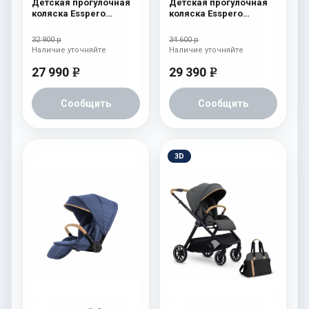
Детская прогулочная
Детская прогулочная
коляска Esspero
коляска Esspero
Reverse Limited Edition
Reverse Latte Milk
Ocean
32 900 р
34 600 р
Наличие уточняйте
Наличие уточняйте
27 990
29 390
e
e
Сообщить
Сообщить
3D