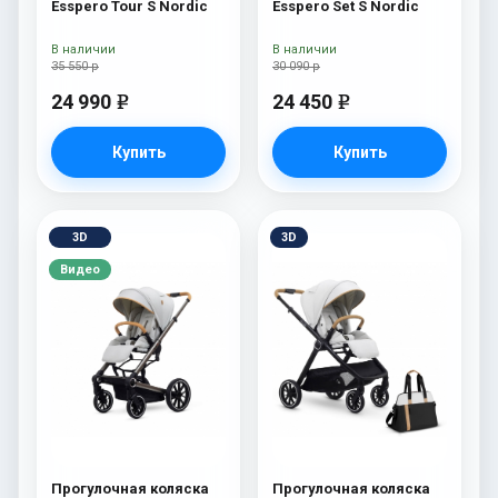
Esspero Tour S Nordic
Esspero Set S Nordic
В наличии
В наличии
35 550 р
30 090 р
24 990
24 450
e
e
Купить
Купить
3D
3D
Видео
Прогулочная коляска
Прогулочная коляска