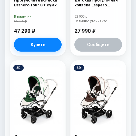
Прогулочная коляска
Детская прогулочная
Esspero Tour S + сумка
коляска Esspero
Denim
Reverse Limited Edition
Pink
В наличии
32 900 р
55 600 р
Наличие уточняйте
47 290
27 990
e
e
Купить
Сообщить
3D
3D