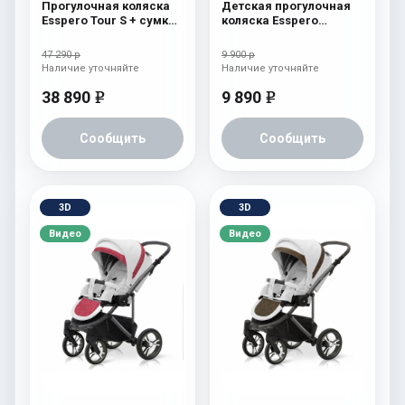
Прогулочная коляска
Детская прогулочная
Esspero Tour S + сумка
коляска Esspero
Nordic
Reverse Latte Chocolat
47 290 р
9 900 р
Наличие уточняйте
Наличие уточняйте
38 890
9 890
e
e
Сообщить
Сообщить
3D
3D
Видео
Видео