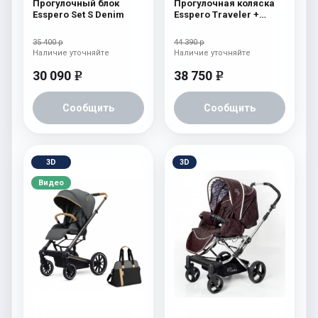
Прогулочный блок
Прогулочная коляска
Esspero Set S Denim
Esspero Traveler +
сумка Nordic
35 400 р
44 390 р
Наличие уточняйте
Наличие уточняйте
30 090
38 750
e
e
Сообщить
Сообщить
3D
3D
Видео