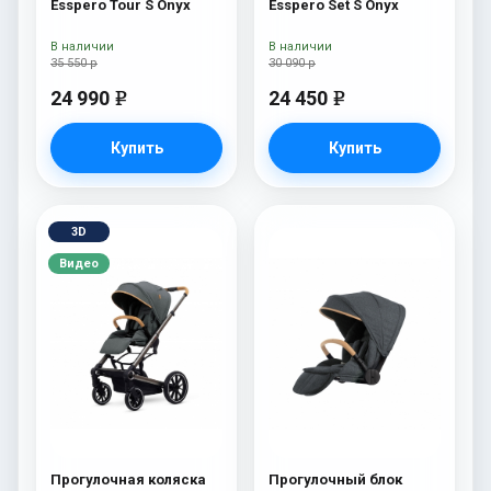
Esspero Tour S Onyx
Esspero Set S Onyx
В наличии
В наличии
35 550 р
30 090 р
24 990
24 450
e
e
Купить
Купить
3D
Видео
Прогулочная коляска
Прогулочный блок