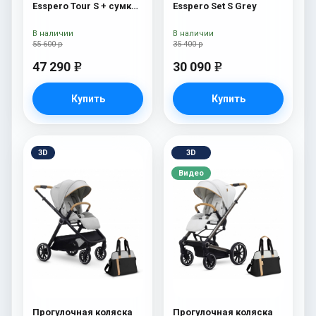
Esspero Tour S + сумка
Esspero Set S Grey
Grey
В наличии
В наличии
55 600 р
35 400 р
47 290
30 090
e
e
Купить
Купить
3D
3D
Видео
Прогулочная коляска
Прогулочная коляска