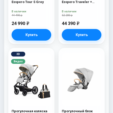
Esspero Tour S Grey
Esspero Traveler +
сумка Sahara
В наличии
В наличии
44 490 р
52 200 р
24 990
44 390
e
e
Купить
Купить
3D
Видео
Прогулочная коляска
Прогулочный блок