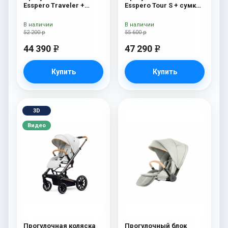
Esspero Traveler +
Esspero Tour S + сумка
сумка Grey
Sahara
В наличии
В наличии
52 200 р
55 600 р
44 390
47 290
e
e
Купить
Купить
3D
Видео
Прогулочная коляска
Прогулочный блок