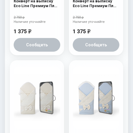
Конверт на выписку
Конверт на выписку
Eco Line Премиум Плюс
Eco Line Премиум Плюс
Голубой
Розовый
2 750 р
2 750 р
Наличие уточняйте
Наличие уточняйте
1 375
1 375
e
e
Сообщить
Сообщить