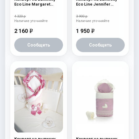
Eco Line Margaret
Eco Line Jennifer
Cream
Голубой
4 320 р
3 900 р
Наличие уточняйте
Наличие уточняйте
2 160
1 950
e
e
Сообщить
Сообщить
Конверт на выписку
Конверт на выписку