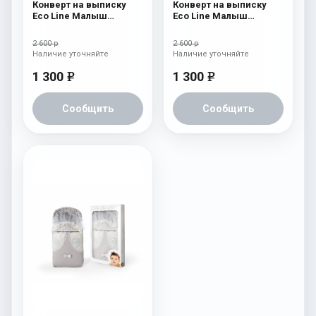
Конверт на выписку
Конверт на выписку
Eco Line Малыш
Eco Line Малыш
Премиум Розовый
Премиум Бежевый
2 600 р
2 600 р
Наличие уточняйте
Наличие уточняйте
1 300
1 300
e
e
Сообщить
Сообщить