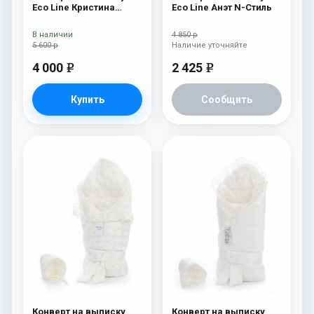
Eco Line Кристина
Eco Line Анэт N-Стиль
Кристина Дарк
В наличии
4 850 р
5 600 р
Наличие уточняйте
4 000
2 425
e
e
Купить
Сообщить
Конверт на выписку
Конверт на выписку