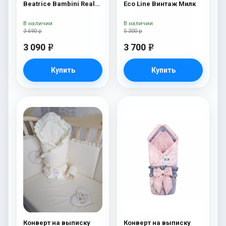
Beatrice Bambini Reale
Eco Line Винтаж Милк
Dark
В наличии
В наличии
3 690 р
5 300 р
3 090
3 700
e
e
Купить
Купить
Конверт на выписку
Конверт на выписку