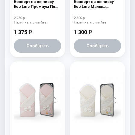
Конверт на выписку
Конверт на выписку
Eco Line Премиум Плюс
Eco Line Малыш
Бежевый
Премиум Голубой
2 750 р
2 600 р
Наличие уточняйте
Наличие уточняйте
1 375
1 300
e
e
Сообщить
Сообщить