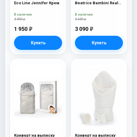
Eco Line Jennifer Крем
Beatrice Bambini Reale
Rossa/Grey
В наличии
В наличии
3 900 р
3 690 р
1 950
3 090
e
e
Купить
Купить
Конверт на выписку
Конверт на выписку