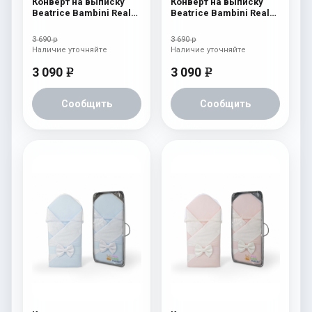
Конверт на выписку
Конверт на выписку
Beatrice Bambini Reale
Beatrice Bambini Reale
Dark/Beige
Cream
3 690 р
3 690 р
Наличие уточняйте
Наличие уточняйте
3 090
3 090
e
e
Сообщить
Сообщить