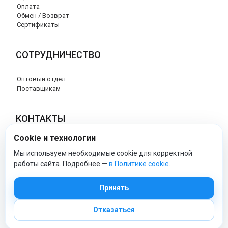
Оплата
Обмен / Возврат
Сертификаты
СОТРУДНИЧЕСТВО
Оптовый отдел
Поставщикам
КОНТАКТЫ
Cookie и технологии
8 (800) 707-76-34
info@esspero-market.ru
Мы используем необходимые cookie для корректной
работы сайта. Подробнее —
в Политике cookie
.
esspero-market - Официальный сайт
Принять
Отказаться
© 2026 Esspero-market.ru
Политика обработки персональных данных
|
Политика cookie