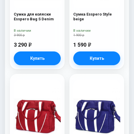
Сумка для коляски
Сумка Esspero Style
Esspero Bag S Denim
beige
В наличии
В наличии
3 900 р
1 900 р
3 290
1 590
e
e
Купить
Купить