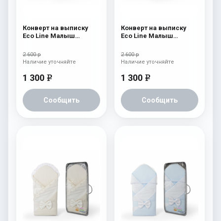
Конверт на выписку
Конверт на выписку
Eco Line Малыш
Eco Line Малыш
Премиум Голубой
Премиум Розовый
2 600 р
2 600 р
Наличие уточняйте
Наличие уточняйте
1 300
1 300
e
e
Сообщить
Сообщить