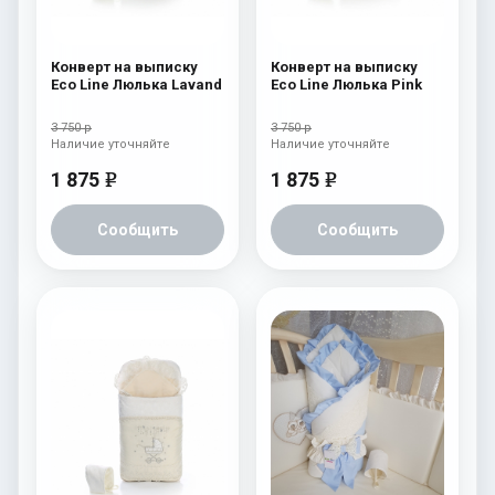
Конверт на выписку
Конверт на выписку
Eco Line Люлька Lavand
Eco Line Люлька Pink
3 750 р
3 750 р
Наличие уточняйте
Наличие уточняйте
1 875
1 875
e
e
Сообщить
Сообщить