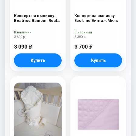
Конверт на выписку
Конверт на выписку
Beatrice Bambini Reale
Eco Line Винтаж Милк
Dark
В наличии
В наличии
3 690 р
5 300 р
3 090
3 700
e
e
Купить
Купить