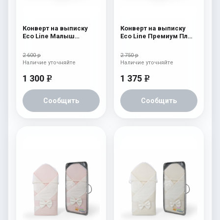
Конверт на выписку
Конверт на выписку
Eco Line Малыш
Eco Line Премиум Плюс
Премиум Бежевый
Голубой
2 600 р
2 750 р
Наличие уточняйте
Наличие уточняйте
1 300
1 375
e
e
Сообщить
Сообщить