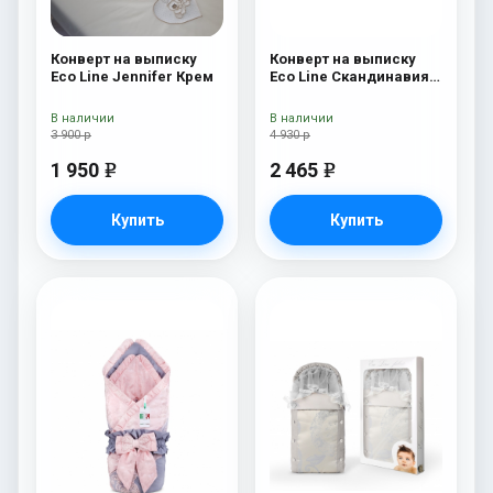
Конверт на выписку
Конверт на выписку
Eco Line Jennifer Крем
Eco Line Скандинавия
Люкс Ромб Розовый
В наличии
В наличии
3 900 р
4 930 р
1 950
2 465
e
e
Купить
Купить