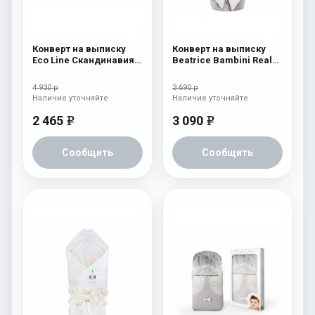
Конверт на выписку
Конверт на выписку
Eco Line Скандинавия
Beatrice Bambini Reale
Люкс Ромб Бежевый
Dark/Beige
4 930 р
3 690 р
Наличие уточняйте
Наличие уточняйте
2 465
3 090
e
e
Сообщить
Сообщить