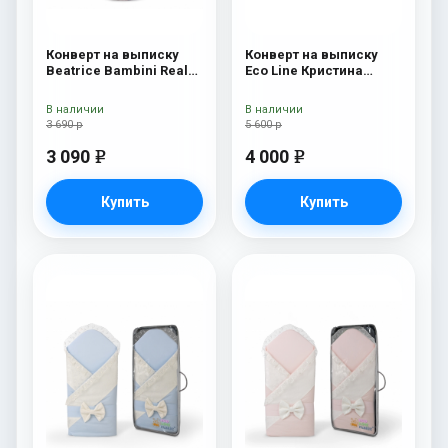
Конверт на выписку
Конверт на выписку
Beatrice Bambini Reale
Eco Line Кристина
Rossa/Grey
Кристина Дарк
В наличии
В наличии
3 690 р
5 600 р
3 090
4 000
e
e
Купить
Купить