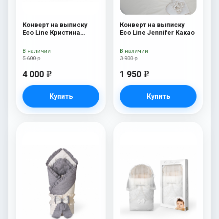
Конверт на выписку
Конверт на выписку
Eco Line Кристина
Eco Line Jennifer Какао
Кристина
В наличии
В наличии
5 600 р
3 900 р
4 000
1 950
e
e
Купить
Купить