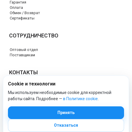
Гарантия
Оплата
Обмен / Возврат
Сертификаты
СОТРУДНИЧЕСТВО
Оптовый отдел
Поставщикам
КОНТАКТЫ
Cookie и технологии
8 (800) 707-76-34
info@esspero-market.ru
Мы используем необходимые cookie для корректной
работы сайта. Подробнее —
в Политике cookie
.
esspero-market - Официальный сайт
Принять
Отказаться
© 2026 Esspero-market.ru