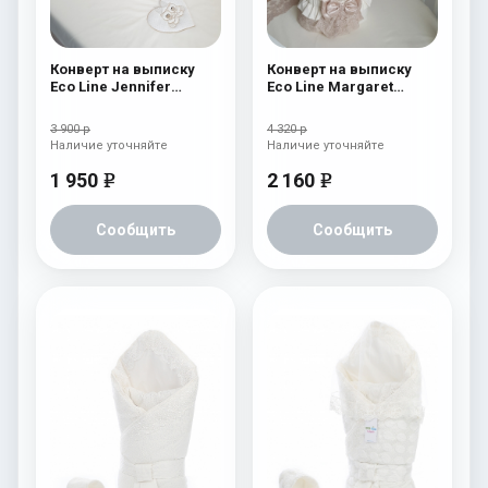
Конверт на выписку
Конверт на выписку
Eco Line Jennifer
Eco Line Margaret
Розовый
Cream
3 900 р
4 320 р
Наличие уточняйте
Наличие уточняйте
1 950
2 160
e
e
Сообщить
Сообщить