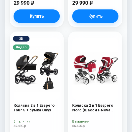
29 990
29 990
e
e
Купить
Купить
3D
Видео
Коляска 2 в 1 Esspero
Коляска 2 в 1 Esspero
Tour S + сумка Onyx
Nord (шасси I-Nova
White) Beauty
В наличии
В наличии
69 490 р
66 690 р