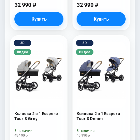
32 990
32 990
e
e
Купить
Купить
3D
3D
Видео
Видео
Коляска 2 в 1 Esspero
Коляска 2 в 1 Esspero
Tour S Grey
Tour S Denim
В наличии
В наличии
43 190 р
43 190 р