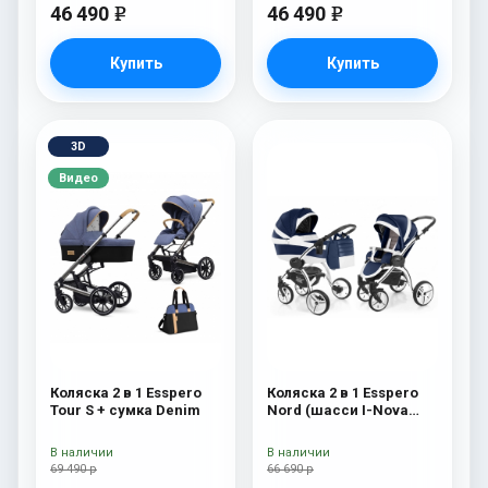
46 490
46 490
e
e
Купить
Купить
3D
Видео
Коляска 2 в 1 Esspero
Коляска 2 в 1 Esspero
Tour S + сумка Denim
Nord (шасси I-Nova
White) Brooklin
В наличии
В наличии
69 490 р
66 690 р