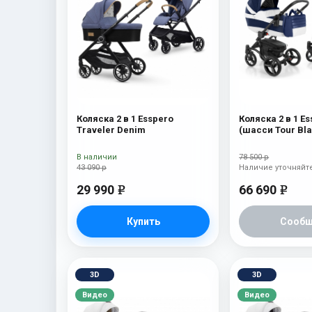
Коляска 2 в 1 Esspero
Коляска 2 в 1 E
Traveler Denim
(шасси Tour Bla
В наличии
78 500 р
43 090 р
Наличие уточняйт
29 990
66 690
e
e
Купить
Сообщ
3D
3D
Видео
Видео