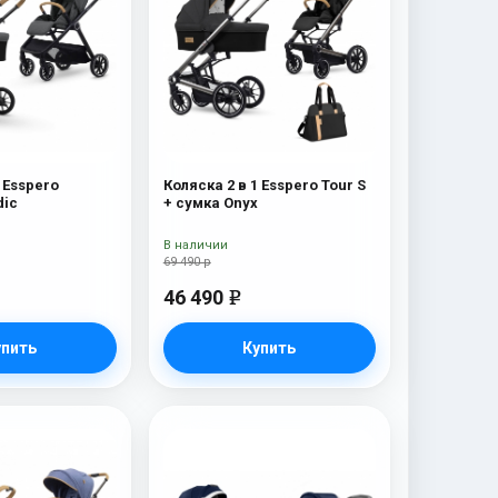
 Esspero
Коляска 2 в 1 Esspero Tour S
dic
+ сумка Onyx
В наличии
69 490 р
46 490
e
упить
Купить