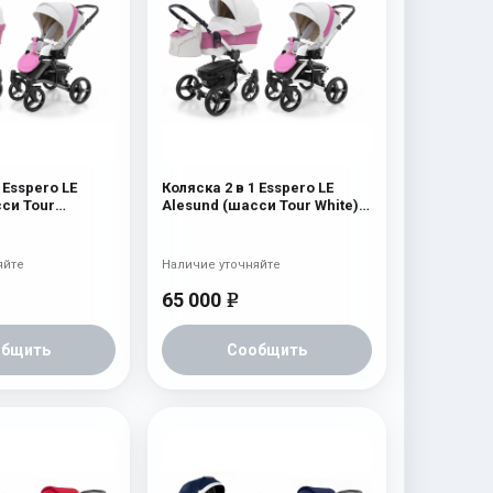
 Esspero LE
Коляска 2 в 1 Esspero LE
си Tour
Alesund (шасси Tour White)
k
Pink
яйте
Наличие уточняйте
65 000
e
общить
Сообщить