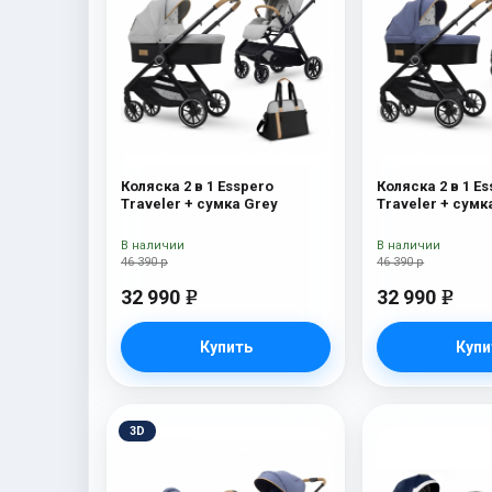
Коляска 2 в 1 Esspero
Коляска 2 в 1 E
Traveler + сумка Grey
Traveler + сумк
В наличии
В наличии
46 390 р
46 390 р
32 990
32 990
e
e
Купить
Купи
3D