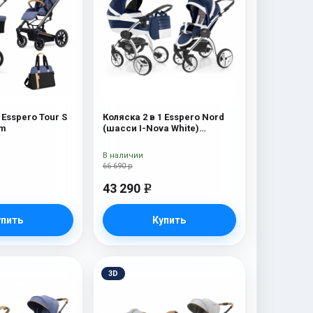
 Esspero Tour S
Коляска 2 в 1 Esspero Nord
im
(шасси I-Nova White)
Brooklin
В наличии
66 690 р
43 290
e
упить
Купить
3D