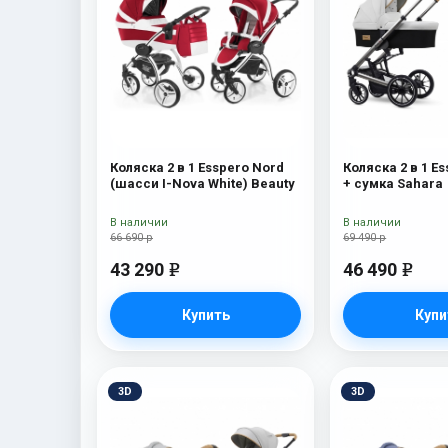
Коляска 2 в 1 Esspero Nord
Коляска 2 в 1 Es
(шасси I-Nova White) Beauty
+ сумка Sahara
В наличии
В наличии
66 690 р
69 490 р
43 290
46 490
e
e
Купить
Купи
3D
3D