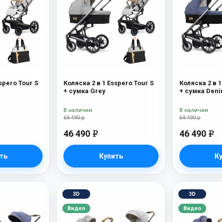
spero Tour S
Коляска 2 в 1 Esspero Tour S
Коляска 2 в 1
+ сумка Grey
+ сумка Den
В наличии
В наличии
69 490 р
69 490 р
46 490
46 490
e
e
ть
Купить
К
3D
3D
Видео
Видео