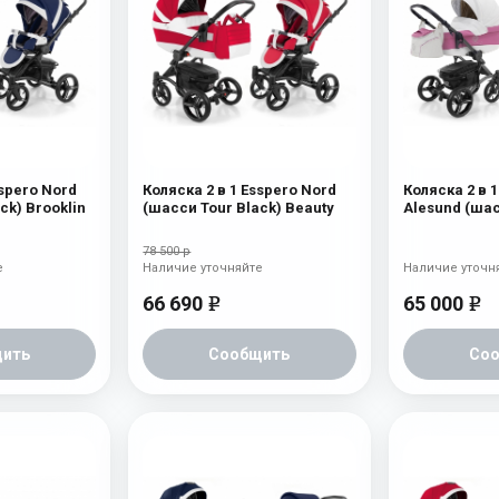
sspero Nord
Коляска 2 в 1 Esspero Nord
Коляска 2 в 1
ck) Brooklin
(шасси Tour Black) Beauty
Alesund (шас
Graphite) Pin
78 500 р
е
Наличие уточняйте
Наличие уточн
66 690
65 000
e
e
ить
Сообщить
Со