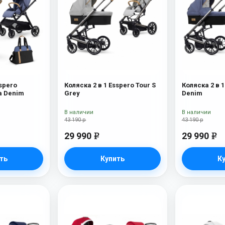
sspero
Коляска 2 в 1 Esspero Tour S
Коляска 2 в 1
а Denim
Grey
Denim
В наличии
В наличии
43 190 р
43 190 р
29 990
29 990
e
e
ть
Купить
К