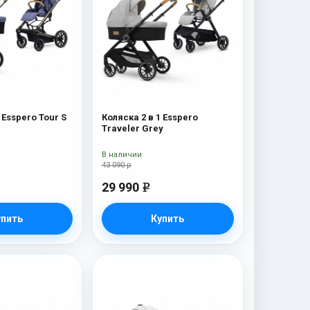
 Esspero Tour S
Коляска 2 в 1 Esspero
Traveler Grey
В наличии
43 090 р
29 990
e
упить
Купить