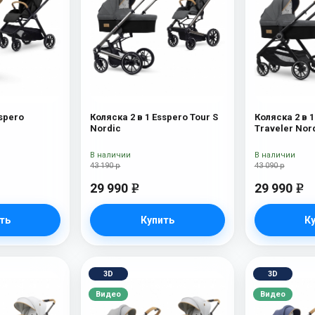
sspero
Коляска 2 в 1 Esspero Tour S
Коляска 2 в 1
Nordic
Traveler Nor
В наличии
В наличии
43 190 р
43 090 р
29 990
29 990
e
e
ть
Купить
К
3D
3D
Видео
Видео