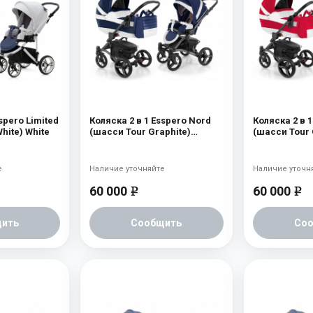
spero Limited
Коляска 2 в 1 Esspero Nord
Коляска 2 в 
hite) White
(шасси Tour Graphite)
(шасси Tour 
Brooklin
Beauty
е
Наличие уточняйте
Наличие уточн
60 000
60 000
e
e
ить
Сообщить
Со