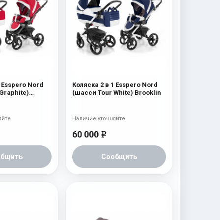
1 Esspero Nord
Коляска 2 в 1 Esspero Nord
Graphite)
(шасси Tour White) Brooklin
яйте
Наличие уточняйте
60 000
e
общить
Сообщить