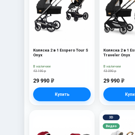
Коляска 2 в 1 Esspero Tour S
Коляска 2 в 1 E
Onyx
Traveler Onyx
В наличии
В наличии
43 190 р
43 090 р
29 990
29 990
e
e
Купить
Купи
3D
Видео