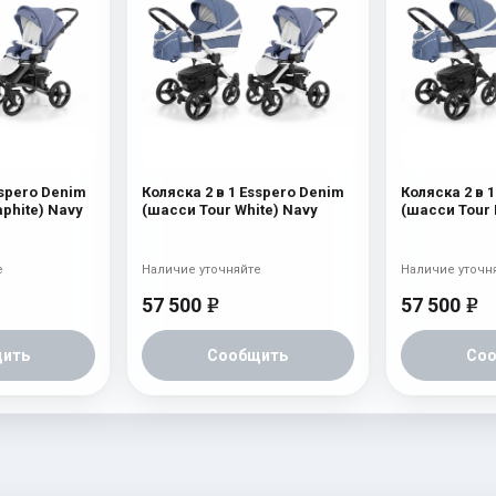
sspero Denim
Коляска 2 в 1 Esspero Denim
Коляска 2 в 
phite) Navy
(шасси Tour White) Navy
(шасси Tour 
е
Наличие уточняйте
Наличие уточн
57 500
57 500
e
e
ить
Сообщить
Со