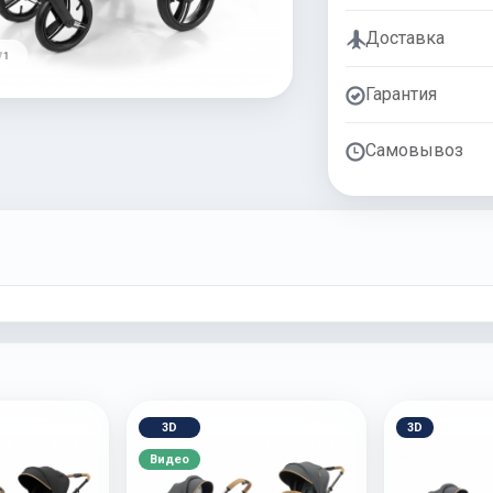
Доставка
/ 1
Гарантия
Самовывоз
3D
3D
Видео