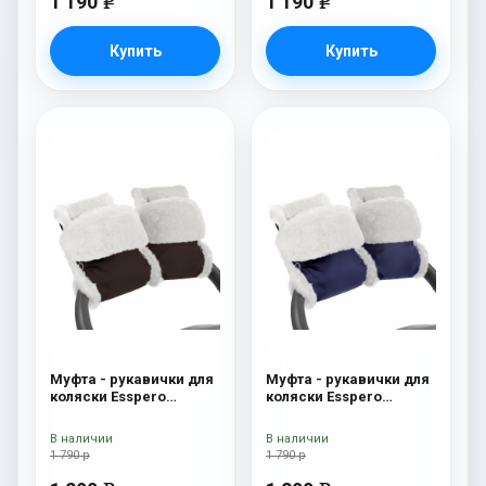
1 190
1 190
e
e
Купить
Купить
Муфта - рукавички для
Муфта - рукавички для
коляски Esspero
коляски Esspero
Christer (Натуральная
Christer (Натуральная
шерсть) Chocolat
шерсть) Navy
В наличии
В наличии
1 790 р
1 790 р