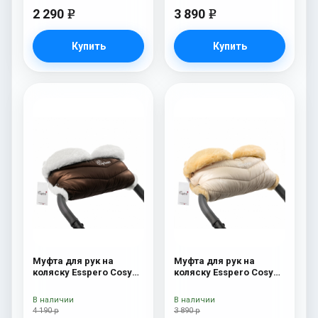
2 290
3 890
e
e
Купить
Купить
Муфта для рук на
Муфта для рук на
коляску Esspero Cosy
коляску Esspero Cosy
White Chocco
Beige
В наличии
В наличии
4 190 р
3 890 р