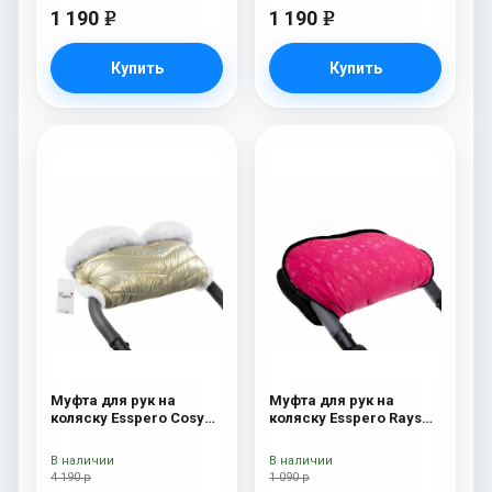
1 190
1 190
e
e
Купить
Купить
Муфта для рук на
Муфта для рук на
коляску Esspero Cosy
коляску Esspero Rays
White Gold
Pink
В наличии
В наличии
4 190 р
1 090 р