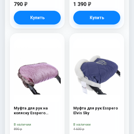
790
1 390
e
e
Купить
Купить
Муфта для рук на
Муфта для рук Esspero
коляску Esspero
Elvis Sky
Jennifer Pink
В наличии
В наличии
890 р
4 600 р