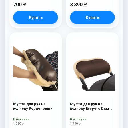
700
3 890
e
e
Купить
Купить
Муфта для рук на
Муфта для рук на
коляску Коричневый
коляску Esspero Diaz
(Натуральная шерсть)
Chocolat
В наличии
В наличии
1 790 р
1 790 р