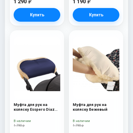
1 290
1 190
e
e
Купить
Купить
Муфта для рук на
Муфта для рук на
коляску Esspero Diaz
коляску Бежевый
(Натуральная шерсть)
Navy
В наличии
В наличии
1 790 р
1 790 р