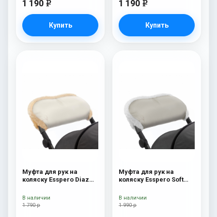
1 190
1 190
e
e
Купить
Купить
Муфта для рук на
Муфта для рук на
коляску Esspero Diaz
коляску Esspero Soft
(Натуральная шерсть)
Fur Beige
Beige
В наличии
В наличии
1 790 р
1 990 р