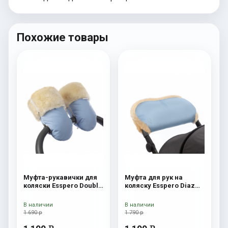
Похожие товары
Муфта-рукавички для
Муфта для рук на
коляски Esspero Double
коляску Esspero Diaz
(Натуральная шерсть)
(Натуральная шерсть)
Blue Mountain
Blue Mountain
В наличии
В наличии
1 690 р
1 790 р