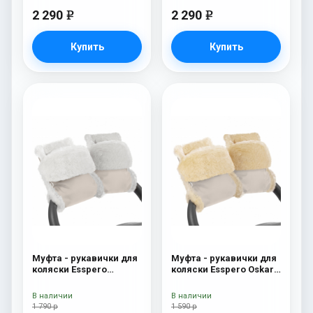
2 290
2 290
e
e
Купить
Купить
Муфта - рукавички для
Муфта - рукавички для
коляски Esspero
коляски Esspero Oskar
Christer (Натуральная
(Натуральная шерсть)
шерсть) Beige
Beige
В наличии
В наличии
1 790 р
1 590 р