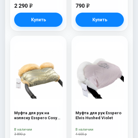
2 290
790
e
e
Купить
Купить
Муфта для рук на
Муфта для рук Esspero
коляску Esspero Cosy
Elvis Hushed Violet
Gold
В наличии
В наличии
3 890 р
4 600 р