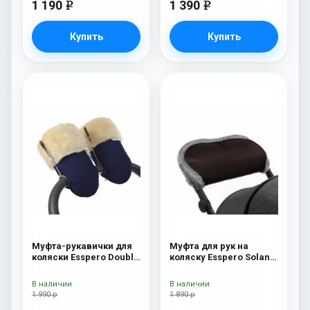
1 190
1 390
e
e
Купить
Купить
Муфта-рукавички для
Муфта для рук на
коляски Esspero Double
коляску Esspero Solana
(Натуральная шерсть)
(Натуральная шерсть)
Navy
Brown
В наличии
В наличии
1 990 р
1 890 р