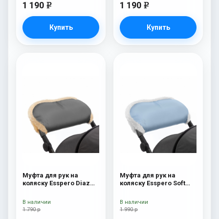
1 190
1 190
e
e
Купить
Купить
Муфта для рук на
Муфта для рук на
коляску Esspero Diaz
коляску Esspero Soft
(Натуральная шерсть)
Fur Blue Mountain
Grey
В наличии
В наличии
1 790 р
1 990 р