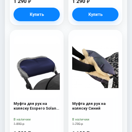
1 290
1 290
e
e
Купить
Купить
Муфта для рук на
Муфта для рук на
коляску Esspero Solana
коляску Синий
(Натуральная шерсть)
Deep Ocean
В наличии
В наличии
1 890 р
1 790 р