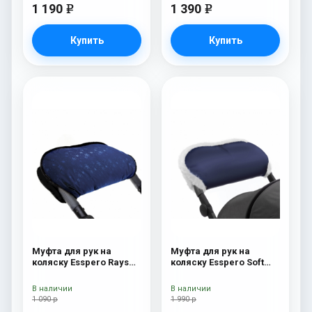
1 190
1 390
e
e
Купить
Купить
Муфта для рук на
Муфта для рук на
коляску Esspero Rays
коляску Esspero Soft
Navy
Fur Navy
В наличии
В наличии
1 090 р
1 990 р