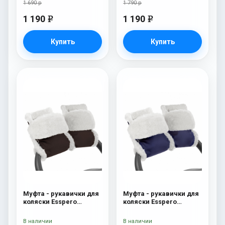
1 690 р
1 790 р
1 190
1 190
e
e
Купить
Купить
Муфта - рукавички для
Муфта - рукавички для
коляски Esspero
коляски Esspero
Christer (Натуральная
Christer (Натуральная
шерсть) Chocolat
шерсть) Navy
В наличии
В наличии