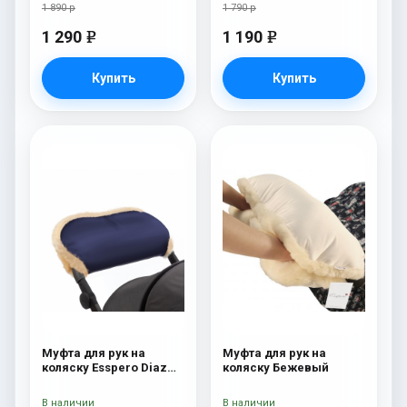
1 890 р
1 790 р
1 290
1 190
e
e
Купить
Купить
Муфта для рук на
Муфта для рук на
коляску Esspero Diaz
коляску Бежевый
(Натуральная шерсть)
Navy
В наличии
В наличии