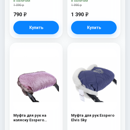
В наличии
В наличии
1 090 р
1 990 р
790
1 390
e
e
Купить
Купить
Муфта для рук на
Муфта для рук Esspero
коляску Esspero
Elvis Sky
Jennifer Pink