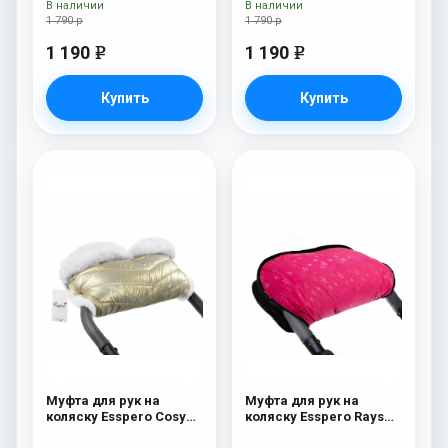
В наличии
В наличии
1 790 р
1 790 р
1 190
1 190
e
e
Купить
Купить
Муфта для рук на
Муфта для рук на
коляску Esspero Cosy
коляску Esspero Rays
White Gold
Pink