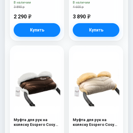
В наличии
В наличии
3 890 р
4 600 р
2 290
3 890
e
e
Купить
Купить
Муфта для рук на
Муфта для рук на
коляску Esspero Cosy
коляску Esspero Cosy
White Chocco
Beige