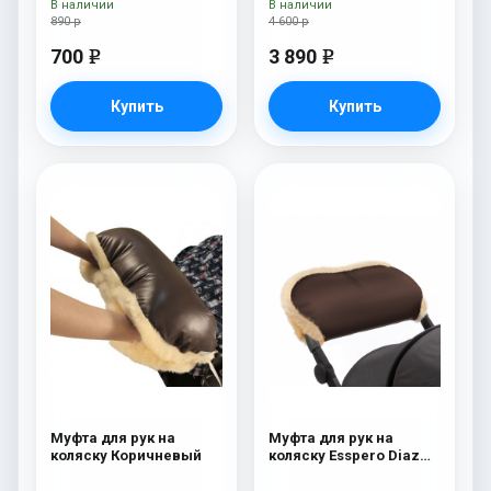
В наличии
В наличии
890 р
4 600 р
700
3 890
e
e
Купить
Купить
Муфта для рук на
Муфта для рук на
коляску Коричневый
коляску Esspero Diaz
(Натуральная шерсть)
Chocolat