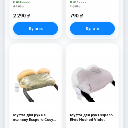
В наличии
В наличии
4 190 р
1 090 р
2 290
790
e
e
Купить
Купить
Муфта для рук на
Муфта для рук Esspero
коляску Esspero Cosy
Elvis Hushed Violet
Gold