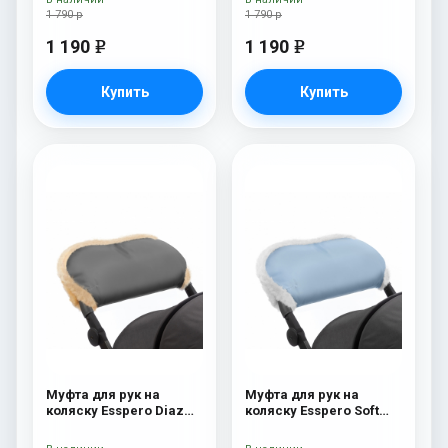
1 790 р
1 790 р
1 190
1 190
e
e
Купить
Купить
Муфта для рук на
Муфта для рук на
коляску Esspero Diaz
коляску Esspero Soft
(Натуральная шерсть)
Fur Blue Mountain
Grey