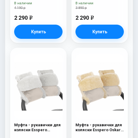
В наличии
В наличии
4 190 р
3 890 р
2 290
2 290
e
e
Купить
Купить
Муфта - рукавички для
Муфта - рукавички для
коляски Esspero
коляски Esspero Oskar
Christer (Натуральная
(Натуральная шерсть)