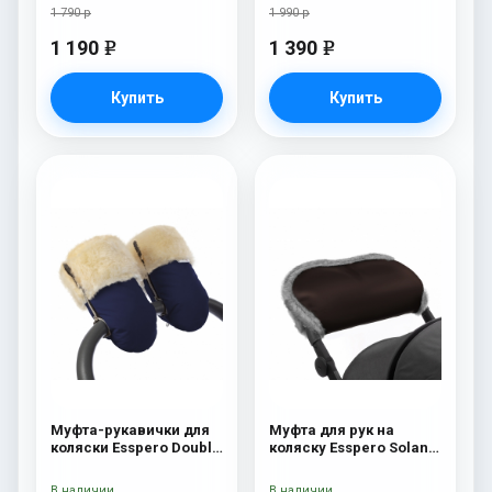
1 790 р
1 990 р
1 190
1 390
e
e
Купить
Купить
Муфта-рукавички для
Муфта для рук на
коляски Esspero Double
коляску Esspero Solana
(Натуральная шерсть)
(Натуральная шерсть)
Navy
Brown
В наличии
В наличии