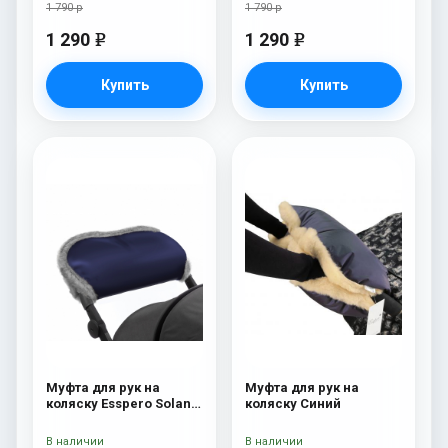
1 790 р
1 790 р
1 290
1 290
e
e
Купить
Купить
Муфта для рук на
Муфта для рук на
коляску Esspero Solana
коляску Синий
(Натуральная шерсть)
Deep Ocean
В наличии
В наличии