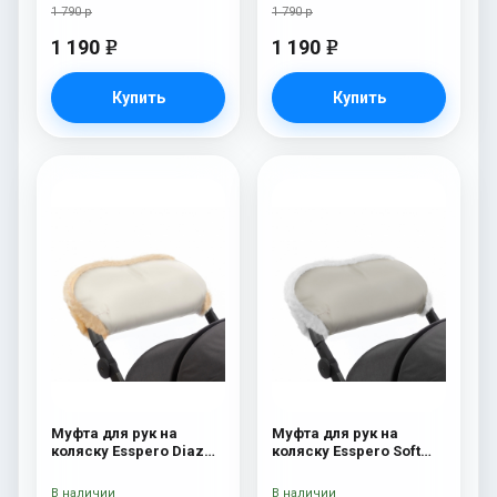
1 790 р
1 790 р
1 190
1 190
e
e
Купить
Купить
Муфта для рук на
Муфта для рук на
коляску Esspero Diaz
коляску Esspero Soft
(Натуральная шерсть)
Fur Beige
Beige
В наличии
В наличии