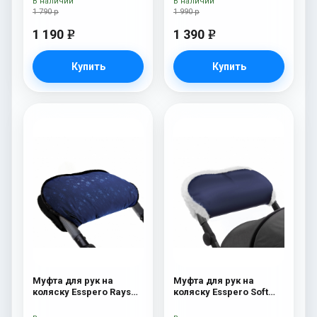
В наличии
В наличии
1 790 р
1 990 р
1 190
1 390
e
e
Купить
Купить
Муфта для рук на
Муфта для рук на
коляску Esspero Rays
коляску Esspero Soft
Navy
Fur Navy