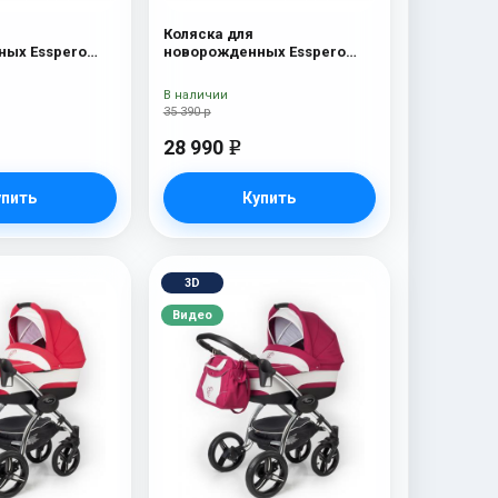
Коляска для
ых Esspero
новорожденных Esspero
c
Traveler Nordic
В наличии
35 390 р
28 990
e
упить
Купить
3D
Видео