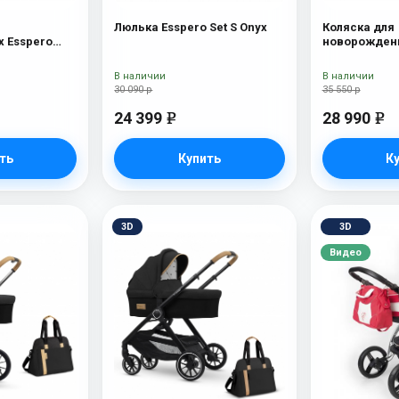
Люлька Esspero Set S Onyx
Коляска для
 Esspero
новорожденн
Tour S Nordi
В наличии
В наличии
30 090 р
35 550 р
24 399
28 990
e
e
ть
Купить
К
3D
3D
Видео