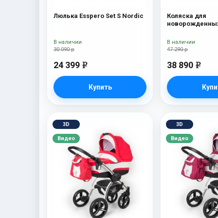
Люлька Esspero Set S Nordic
Коляска для
новорожденных
Tour S + сумка 
В наличии
В наличии
30 090 р
47 290 р
24 399
38 890
e
e
Купить
Купи
3D
3D
Видео
Видео