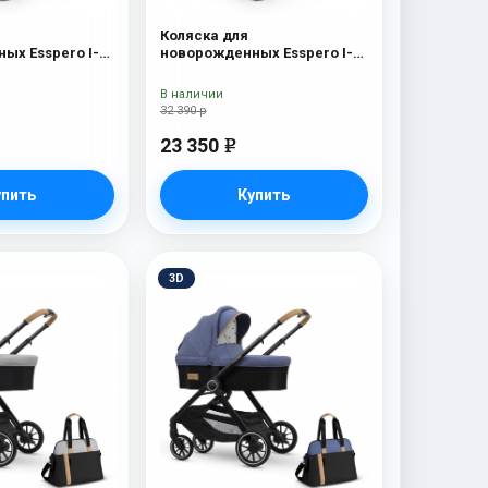
Коляска для
ых Esspero I-
новорожденных Esspero I-
 Chrome) Red
Nova (шасси Chrome)
Borduex
В наличии
32 390 р
23 350
e
упить
Купить
3D