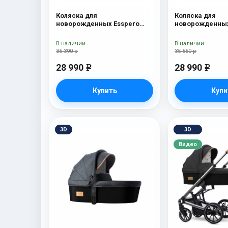
Коляска для
Коляска для
новорожденных Esspero
новорожденных
Traveler Onyx
Tour S Onyx
В наличии
В наличии
35 390 р
35 550 р
28 990
28 990
e
e
Купить
Купи
3D
3D
Видео