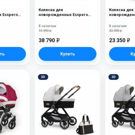
Коляска для
Коляска для
 Esspero
новорожденных Esspero
новорожденн
Onyx
Traveler + сумка Onyx
Nova (шасси
Lux
В наличии
В наличии
44 390 р
32 390 р
38 790
23 350
e
e
ть
Купить
К
3D
3D