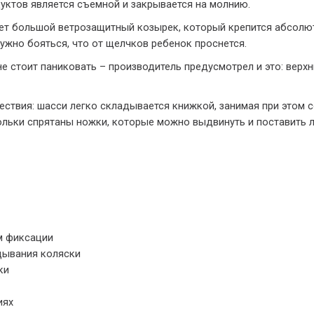
дуктов является съемной и закрывается на молнию.
еет большой ветрозащитный козырек, который крепится абсол
нужно бояться, что от щелчков ребенок проснется.
е стоит паниковать – производитель предусмотрел и это: верх
шествия: шасси легко складывается книжкой, занимая при этом
льки спрятаны ножки, которые можно выдвинуть и поставить л
м фиксации
дывания коляски
ки
иях