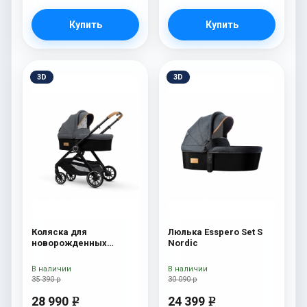
Купить
Купить
3D
3D
Коляска для
Люлька Esspero Set S
новорожденных
Nordic
Esspero Traveler Nordic
В наличии
В наличии
35 390 р
30 090 р
28 990
24 399
e
e