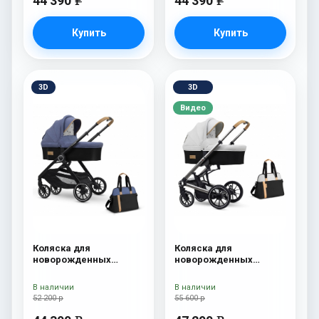
44 390
44 390
e
e
Купить
Купить
3D
3D
Видео
Коляска для
Коляска для
новорожденных
новорожденных
Esspero Traveler +
Esspero Tour S + сумка
сумка Denim
Sahara
В наличии
В наличии
52 200 р
55 600 р