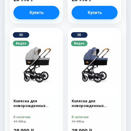
Купить
Купить
3D
3D
Видео
Видео
Коляска для
Коляска для
новорожденных
новорожденных
Esspero Tour S Grey
Esspero Tour S Denim
В наличии
В наличии
44 490 р
44 490 р
28 990
28 990
e
e