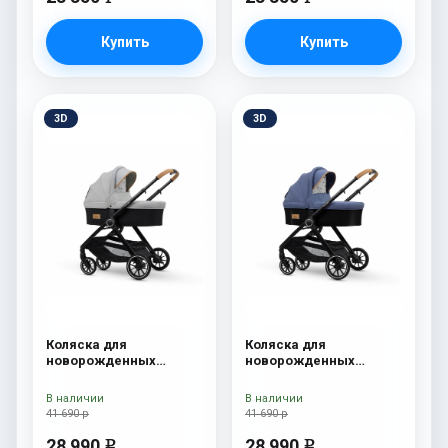
Купить
Купить
3D
3D
Коляска для
Коляска для
новорожденных
новорожденных
Esspero Traveler Grey
Esspero Traveler Denim
В наличии
В наличии
41 690 р
41 690 р
28 990
28 990
e
e