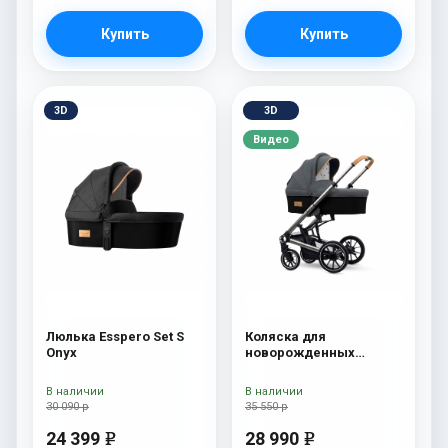
Купить
Купить
3D
3D
Видео
Люлька Esspero Set S
Коляска для
Onyx
новорожденных
Esspero Tour S Nordic
В наличии
В наличии
30 090 р
35 550 р
24 399
28 990
e
e