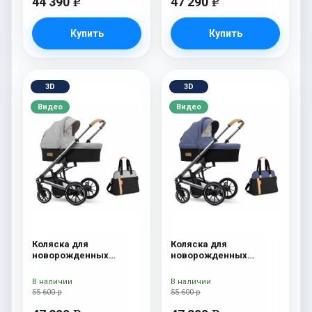
44 390
47 290
e
e
Купить
Купить
3D
3D
Видео
Видео
Коляска для
Коляска для
новорожденных
новорожденных
Esspero Tour S + сумка
Esspero Tour S + сумка
Grey
Denim
В наличии
В наличии
55 600 р
55 600 р