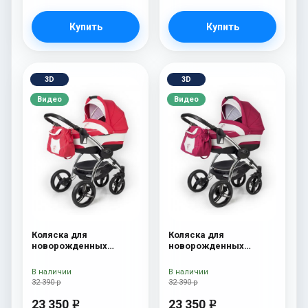
Купить
Купить
3D
3D
Видео
Видео
Коляска для
Коляска для
новорожденных
новорожденных
Esspero I-Nova (шасси
Esspero I-Nova (шасси
Chrome) Red Lux
Chrome) Borduex
В наличии
В наличии
32 390 р
32 390 р
23 350
23 350
e
e