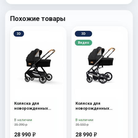
Похожие товары
3D
3D
Видео
Коляска для
Коляска для
новорожденных
новорожденных
Esspero Traveler Onyx
Esspero Tour S Onyx
В наличии
В наличии
35 390 р
35 550 р
28 990
28 990
e
e