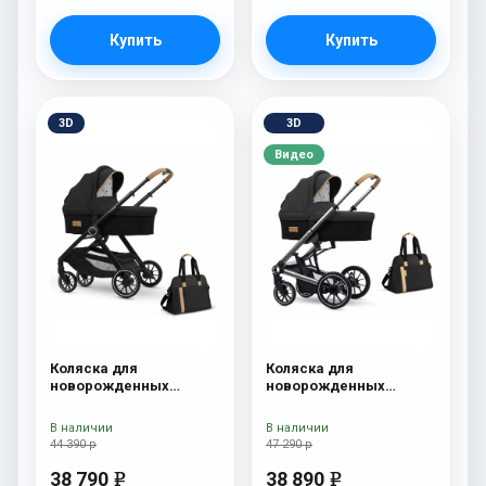
Купить
Купить
3D
3D
Видео
Коляска для
Коляска для
новорожденных
новорожденных
Esspero Traveler +
Esspero Tour S + сумка
сумка Onyx
Onyx
В наличии
В наличии
44 390 р
47 290 р
38 790
38 890
e
e