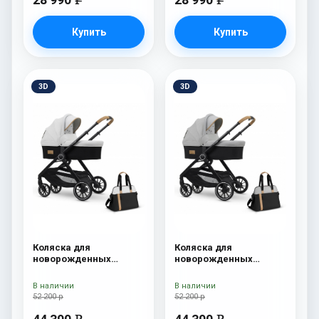
Купить
Купить
3D
3D
Коляска для
Коляска для
новорожденных
новорожденных
Esspero Traveler +
Esspero Traveler +
сумка Sahara
сумка Grey
В наличии
В наличии
52 200 р
52 200 р