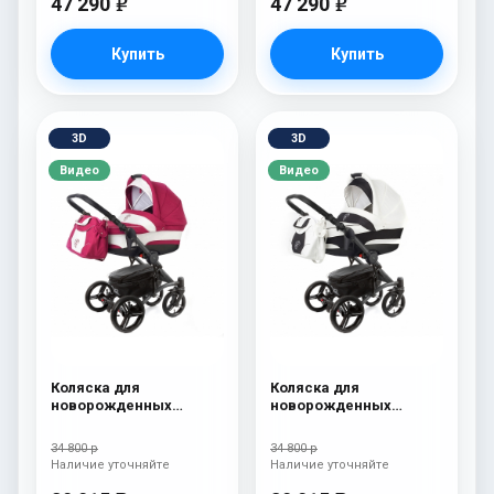
47 290
47 290
e
e
Купить
Купить
3D
3D
Видео
Видео
Коляска для
Коляска для
новорожденных
новорожденных
Esspero Tour (шасси
Esspero Tour (шасси
Graphite) Borduex
Graphite) White
34 800 р
34 800 р
Наличие уточняйте
Наличие уточняйте