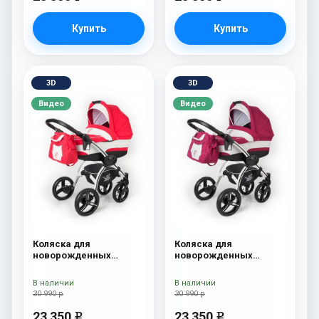
Купить
Купить
3D
3D
Видео
Видео
Коляска для
Коляска для
новорожденных
новорожденных
Esspero I-Nova (шасси
Esspero I-Nova (шасси
White) Red Lux
White) Borduex
В наличии
В наличии
30 990 р
30 990 р
23 350
23 350
e
e