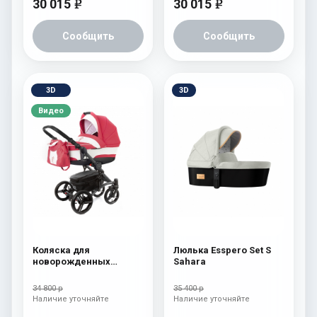
30 015
30 015
e
e
Сообщить
Сообщить
3D
3D
Видео
Коляска для
Люлька Esspero Set S
новорожденных
Sahara
Esspero Tour (шасси
Graphite) Red Lux
34 800 р
35 400 р
Наличие уточняйте
Наличие уточняйте