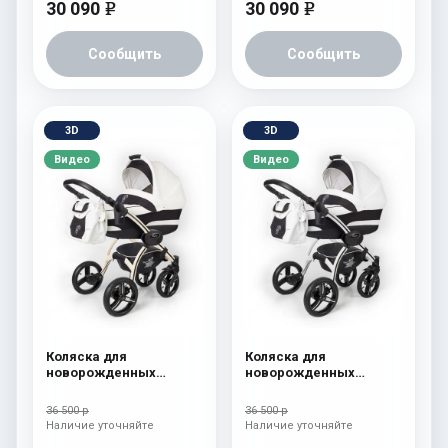
30 090
30 090
e
e
Сообщить
Сообщить
3D
3D
Видео
Видео
Коляска для
Коляска для
новорожденных
новорожденных
Esspero I-Nova (шасси
Esspero I-Nova (шасси
Beige) White
White) White
36 500 р
36 500 р
Наличие уточняйте
Наличие уточняйте