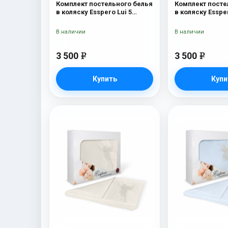
Комплект постельного белья
Комплект посте
в коляску Esspero Lui 5
в коляску Essper
предметов Бант Розовый
предметов Бан
В наличии
В наличии
3 500
3 500
e
e
Купить
Купи