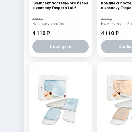
Комплект постельного белья
Комплект посте
в коляску Esspero Lui 6
в коляску Essper
предметов Зайка
предметов Ска
4 361 р
4 361 р
Наличие уточняйте
Наличие уточняйт
4 110
4 110
e
e
Сообщить
Сообщ