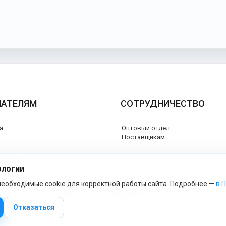
ПАТЕЛЯМ
СОТРУДНИЧЕСТВО
а
Оптовый отдел
я
Поставщикам
Возврат
каты
ологии
еобходимые cookie для корректной работы сайта. Подробнее —
в 
esspero-market - Официальный сайт
Отказаться