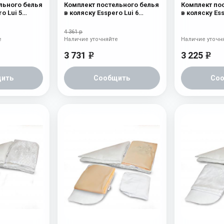
льного белья
Комплект постельного белья
Комплект по
o Lui 5
в коляску Esspero Lui 6
в коляску Ess
 Голубой
предметов Бабочка
предметов С
4 361 р
е
Наличие уточняйте
Наличие уточн
3 731
3 225
e
e
ить
Сообщить
Со