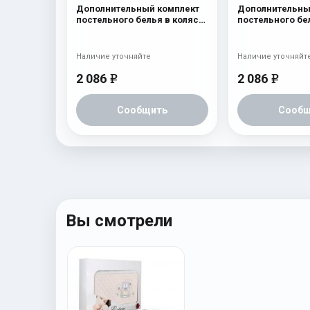
Дополнительный комплект
Дополнительны
постельного белья в коляску
постельного бе
Esspero Lui 2 предмета
Esspero Lui 2 п
Мишки на луне Голубой
Наличие уточняйте
Наличие уточняйт
2 086
2 086
e
e
Сообщить
Сообщ
Вы смотрели