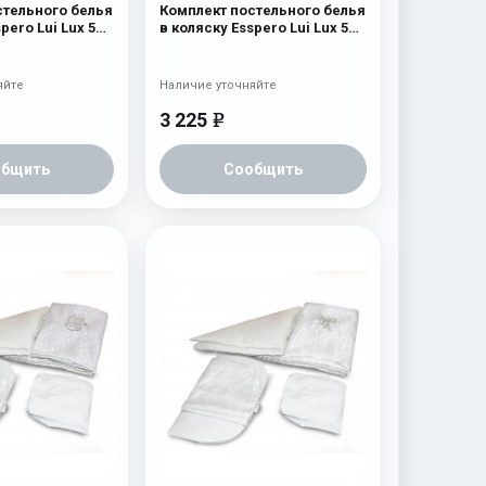
стельного белья
Комплект постельного белья
pero Lui Lux 5
в коляску Esspero Lui Lux 5
казка
предметов Бант
яйте
Наличие уточняйте
3 225
e
общить
Сообщить