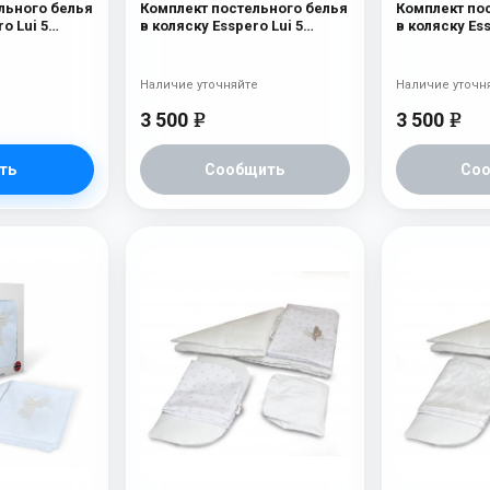
льного белья
Комплект постельного белья
Комплект по
o Lui 5
в коляску Esspero Lui 5
в коляску Ess
т Ментол
предметов Зайка Милк
предметов З
Наличие уточняйте
Наличие уточн
3 500
3 500
e
e
ть
Сообщить
Со