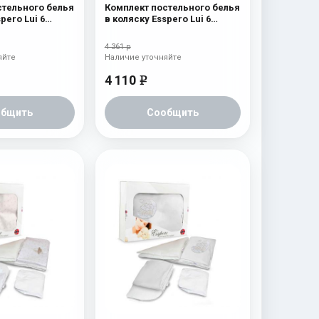
стельного белья
Комплект постельного белья
pero Lui 6
в коляску Esspero Lui 6
айка
предметов Бант
4 361 р
яйте
Наличие уточняйте
4 110
e
общить
Сообщить