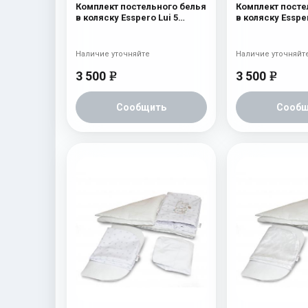
Комплект постельного белья
Комплект посте
в коляску Esspero Lui 5
в коляску Essper
предметов Бант Милк
предметов Бант
Наличие уточняйте
Наличие уточняйт
3 500
3 500
e
e
Сообщить
Сообщ