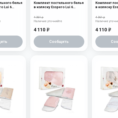
льного белья
Комплект постельного белья
Комплект по
o Lui 6
в коляску Esspero Lui 6
в коляску Ess
зка
предметов Сказка
предметов З
4 361 р
4 361 р
е
Наличие уточняйте
Наличие уточн
4 110
4 110
e
e
ить
Сообщить
Со