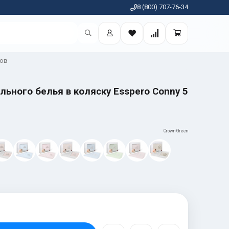
8 (800) 707-76-34
тов
ьного белья в коляску Esspero Conny 5
Crown Green