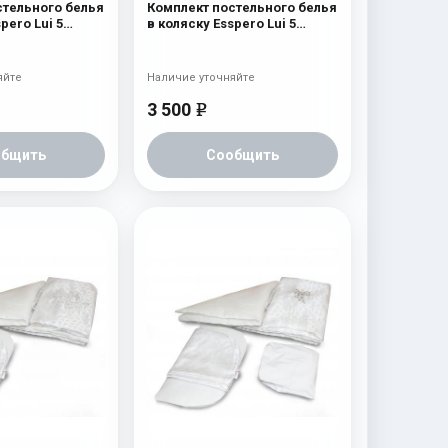
стельного белья
Комплект постельного белья
pero Lui 5
в коляску Esspero Lui 5
айка Ментол
предметов Зайка Голубой
яйте
Наличие уточняйте
3 500
e
общить
Сообщить