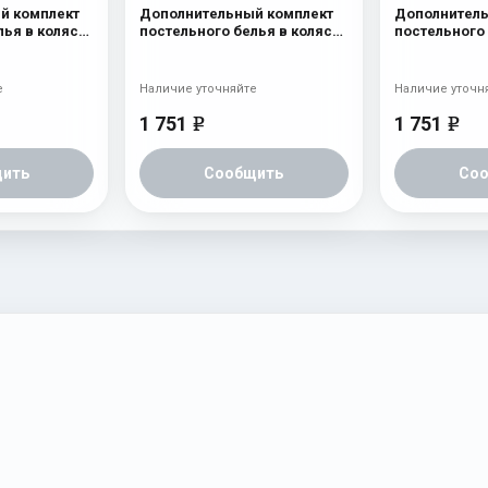
й комплект
Дополнительный комплект
Дополнитель
лья в коляску
постельного белья в коляску
постельного 
редмета Бант
Esspero Lui 2 предмета
Esspero Lui 
Мишки на луне Розовый
Бабочка
е
Наличие уточняйте
Наличие уточн
1 751
1 751
e
e
ить
Сообщить
Со