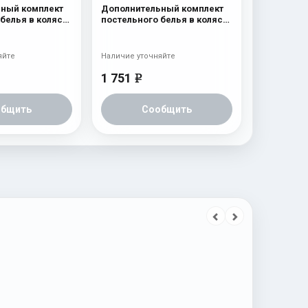
ный комплект
Дополнительный комплект
белья в коляску
постельного белья в коляску
2 предмета
Esspero Lui 2 предмета
Мишки на луне Белый
яйте
Наличие уточняйте
1 751
e
общить
Сообщить