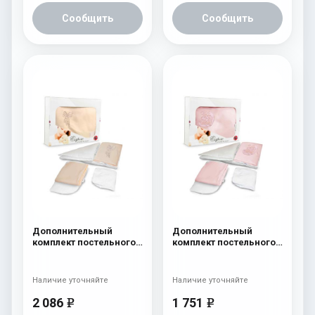
Сообщить
Сообщить
Дополнительный
Дополнительный
комплект постельного
комплект постельного
белья в коляску
белья в коляску
Esspero Lui 2 предмета
Esspero Lui 2 предмета
Бант
Мишки на луне
Наличие уточняйте
Наличие уточняйте
Розовый
2 086
1 751
e
e