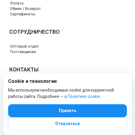
Оплата
Обмен / Возврат
Сертификаты
СОТРУДНИЧЕСТВО
Оптовый отдел
Поставщикам
КОНТАКТЫ
Cookie и технологии
8 (800) 707-76-34
info@esspero-market.ru
Мы используем необходимые cookie для корректной
работы сайта. Подробнее —
в Политике cookie
.
esspero-market - Официальный сайт
Принять
Отказаться
© 2026 Esspero-market.ru
Политика обработки персональных данных
|
Политика cookie