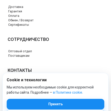
Доставка
Гарантия
Оплата
Обмен / Возврат
Сертификаты
СОТРУДНИЧЕСТВО
Оптовый отдел
Поставщикам
КОНТАКТЫ
Cookie и технологии
8 (800) 707-76-34
info@esspero-market.ru
Мы используем необходимые cookie для корректной
работы сайта. Подробнее —
в Политике cookie
.
esspero-market - Официальный сайт
Принять