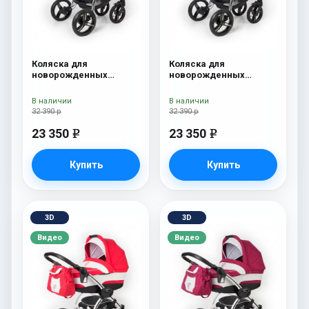
Коляска для
Коляска для
новорожденных
новорожденных
Esspero I-Nova (шасси
Esspero I-Nova (шасси
Chrome) Red Lux
Chrome) Borduex
В наличии
В наличии
32 390 р
32 390 р
23 350
23 350
e
e
Купить
Купить
3D
3D
Видео
Видео