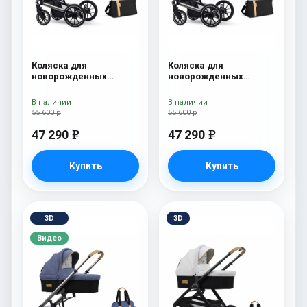
Коляска для
Коляска для
новорожденных
новорожденных
Esspero Tour S + сумка
Esspero Tour S + сумка
Sahara
Grey
В наличии
В наличии
55 600 р
55 600 р
47 290
47 290
e
e
Купить
Купить
3D
3D
Видео