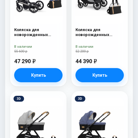
Коляска для
Коляска для
новорожденных
новорожденных
Esspero Tour S + сумка
Esspero Traveler +
Denim
сумка Sahara
В наличии
В наличии
55 600 р
52 200 р
47 290
44 390
e
e
Купить
Купить
3D
3D