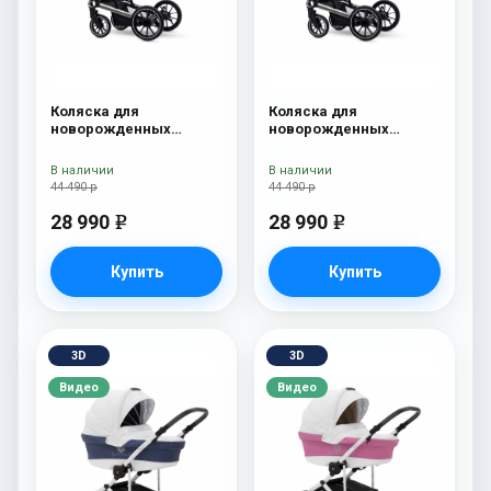
Коляска для
Коляска для
новорожденных
новорожденных
Esspero Tour S Grey
Esspero Tour S Denim
В наличии
В наличии
44 490 р
44 490 р
28 990
28 990
e
e
Купить
Купить
3D
3D
Видео
Видео