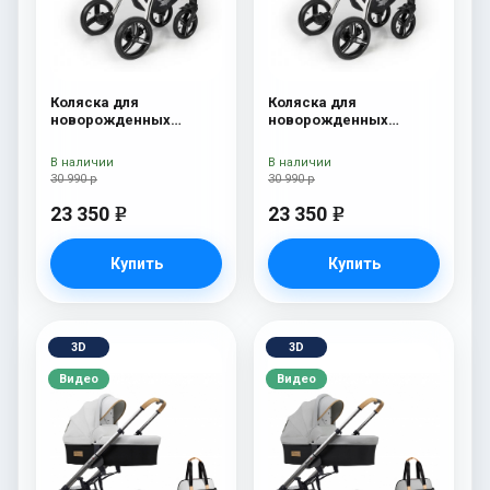
Коляска для
Коляска для
новорожденных
новорожденных
Esspero I-Nova (шасси
Esspero I-Nova (шасси
White) Red Lux
White) Borduex
В наличии
В наличии
30 990 р
30 990 р
23 350
23 350
e
e
Купить
Купить
3D
3D
Видео
Видео