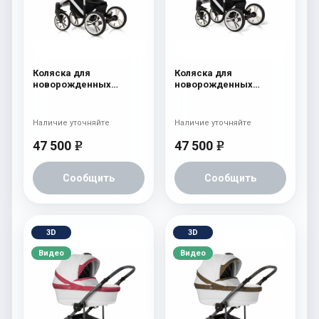
Коляска для
Коляска для
новорожденных
новорожденных
Esspero Limited Edition
Esspero Limited Edition
(шасси White) White
(шасси White) Pink
Наличие уточняйте
Наличие уточняйте
47 500
47 500
e
e
Сообщить
Сообщить
3D
3D
Видео
Видео