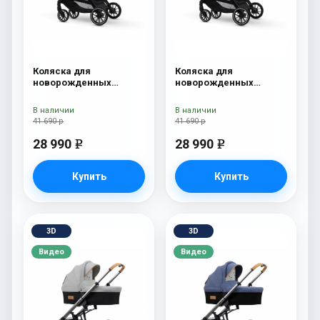
Коляска для
Коляска для
новорожденных
новорожденных
Esspero Traveler Grey
Esspero Traveler Denim
В наличии
В наличии
41 690 р
41 690 р
28 990
28 990
e
e
Купить
Купить
3D
3D
Видео
Видео