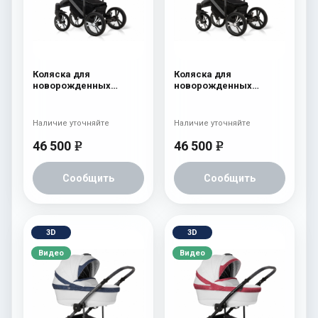
Коляска для
Коляска для
новорожденных
новорожденных
Esspero LE Flowers
Esspero LE Flowers
(шасси Graphite) Rose
(шасси Graphite) Brown
Наличие уточняйте
Наличие уточняйте
46 500
46 500
e
e
Сообщить
Сообщить
3D
3D
Видео
Видео