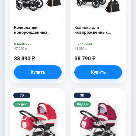
Коляска для
Коляска для
новорожденных
новорожденных
Esspero Tour S + сумка
Esspero Traveler +
Onyx
сумка Onyx
В наличии
В наличии
47 290 р
44 390 р
38 890
38 790
e
e
Купить
Купить
3D
3D
Видео
Видео