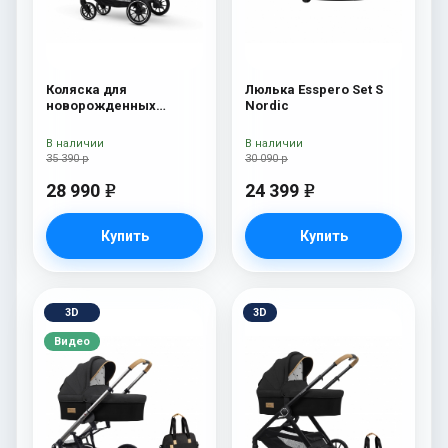
Коляска для
Люлька Esspero Set S
новорожденных
Nordic
Esspero Traveler Nordic
В наличии
В наличии
35 390 р
30 090 р
28 990
24 399
e
e
Купить
Купить
3D
3D
Видео