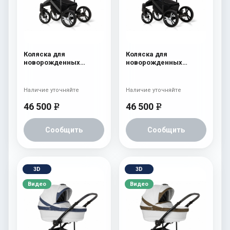
Коляска для
Коляска для
новорожденных
новорожденных
Esspero LE Flowers
Esspero LE Flowers
(шасси Graphite) Blue
(шасси Black) Rose
Наличие уточняйте
Наличие уточняйте
46 500
46 500
e
e
Сообщить
Сообщить
3D
3D
Видео
Видео