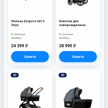
Люлька Esspero Set S
Коляска для
Onyx
новорожденных
Esspero Tour S Nordic
В наличии
В наличии
30 090 р
35 550 р
24 399
28 990
e
e
Купить
Купить
3D
3D