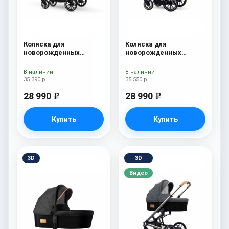
Коляска для
Коляска для
новорожденных
новорожденных
Esspero Traveler Onyx
Esspero Tour S Onyx
В наличии
В наличии
35 390 р
35 550 р
28 990
28 990
e
e
Купить
Купить
3D
3D
Видео