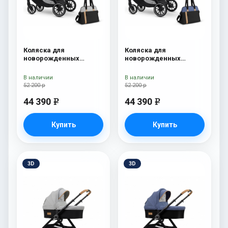
Коляска для
Коляска для
новорожденных
новорожденных
Esspero Traveler +
Esspero Traveler +
сумка Grey
сумка Denim
В наличии
В наличии
52 200 р
52 200 р
44 390
44 390
e
e
Купить
Купить
3D
3D