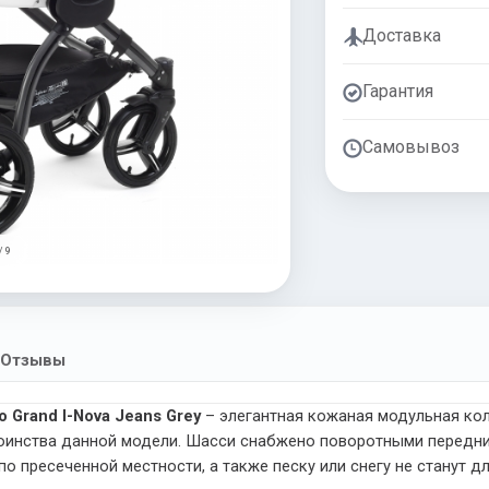
Доставка
Гарантия
Самовывоз
/ 9
Отзывы
Grand I-Nova Jeans Grey
– элегантная кожаная модульная кол
стоинства данной модели. Шасси снабжено поворотными передн
по пресеченной местности, а также песку или снегу не станут д