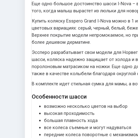
Еще одно большое достоинство шасси I-Nova – в
того, когда малыш вырастет из люльки для ново
Купить коляску Esspero Grand I-Nova можно в 1 
цветовых вариациях: серый, черный, белый, беж
Верхнее покрытие модели непромокаемое, но при
более дешевом дерматине.
Эссперо разрабатывает свои модели для Норвег
шасси, коляска надежно защищает от холода и 
поролоновым матрасиком на ножки. Еще одно до
также в качестве колыбели благодаря округлой
В комплекте идет стильная сумка для мамы, а в
Особенности шасси
возможно несколько цветов на выбор
высокая проходимость
большая плавность хода
все колеса съемные и могут надуваться
передние колеса поворотные с механизмо