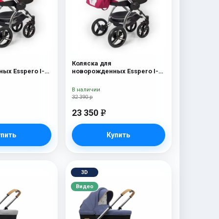
Коляска для
ых Esspero I-
новорожденных Esspero I-
 Chrome) Red
Nova (шасси Chrome)
Borduex
В наличии
32 390 р
23 350
e
упить
Купить
3D
Видео