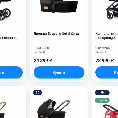
Люлька Esspero Set S Onyx
Коляска для
 Esspero
новорожденн
Tour S Nordi
В наличии
В наличии
30 090 р
35 550 р
24 399
28 990
e
e
ть
Купить
К
3D
3D
Видео