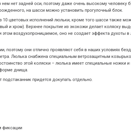
 нем нет задней оси, поэтому даже очень высокому человеку б
рожденного, на шасси можно установить прогулочный блок.
из 10 цветовых исполнений люльки, кроме того шасси также мо
евый и хром). Верхнее покрытие из экокожи делает коляску выд
 этом воздухопроницаемое, оно не создает эффекта духоты в 
ии, поэтому они отлично проявляют себя в наших условиях без
ветра. Люлька снабжена специальным ветрозащитным козырько
стоинство этой коляски – люлька имеет специальные ножки и м
 форме днища.
от подстаканник придется докупать отдельно.
м фиксации