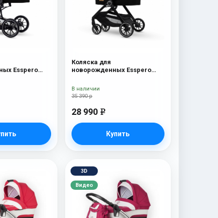
Коляска для
ых Esspero
новорожденных Esspero
c
Traveler Nordic
В наличии
35 390 р
28 990
e
упить
Купить
3D
Видео