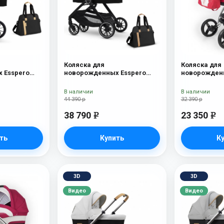
Коляска для
Коляска для
 Esspero
новорожденных Esspero
новорожденн
Onyx
Traveler + сумка Onyx
Nova (шасси
Lux
В наличии
В наличии
44 390 р
32 390 р
38 790
23 350
e
e
ть
Купить
К
3D
3D
Видео
Видео