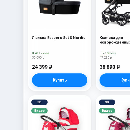
Люлька Esspero Set S Nordic
Коляска для
новорожденных
Tour S + сумка 
В наличии
В наличии
30 090 р
47 290 р
24 399
38 890
e
e
Купить
Купи
3D
3D
Видео
Видео