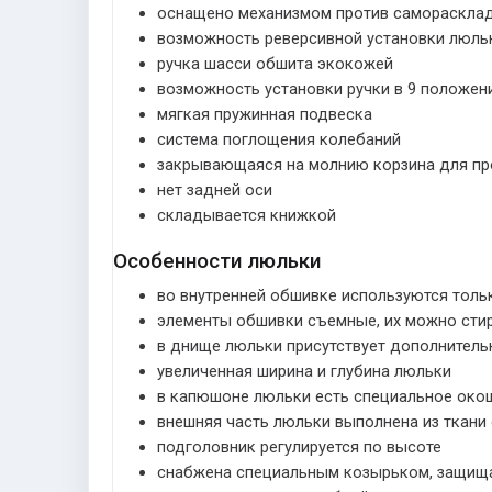
оснащено механизмом против самораскла
возможность реверсивной установки люль
ручка шасси обшита экокожей
возможность установки ручки в 9 положен
мягкая пружинная подвеска
система поглощения колебаний
закрывающаяся на молнию корзина для пр
нет задней оси
складывается книжкой
Особенности люльки
во внутренней обшивке используются толь
элементы обшивки съемные, их можно стир
в днище люльки присутствует дополнител
увеличенная ширина и глубина люльки
в капюшоне люльки есть специальное окош
внешняя часть люльки выполнена из ткан
подголовник регулируется по высоте
снабжена специальным козырьком, защища