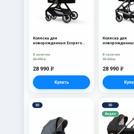
Коляска для
Коляска для
новорожденных Esspero
новорожденных
Traveler Onyx
Tour S Onyx
В наличии
В наличии
35 390 р
35 550 р
28 990
28 990
e
e
Купить
Купи
3D
3D
Видео