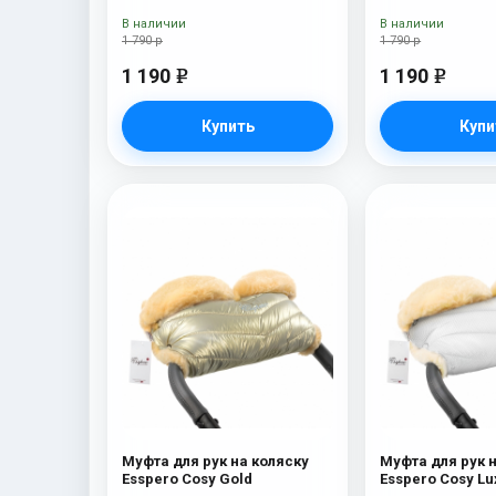
В наличии
В наличии
1 790 р
1 790 р
1 190
1 190
e
e
Купить
Купи
Муфта для рук на коляску
Муфта для рук 
Esspero Cosy Gold
Esspero Cosy Lu