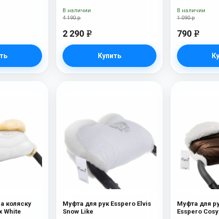
В наличии
В наличии
4 190 р
1 090 р
2 290
790
e
e
ть
Купить
К
на коляску
Муфта для рук Esspero Elvis
Муфта для ру
x White
Snow Like
Esspero Cosy