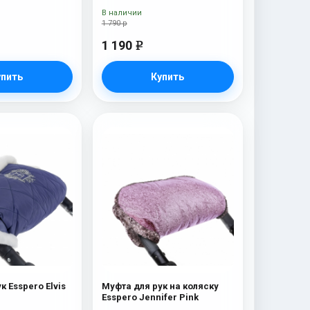
В наличии
1 790 р
1 190
e
упить
Купить
к Esspero Elvis
Муфта для рук на коляску
Esspero Jennifer Pink