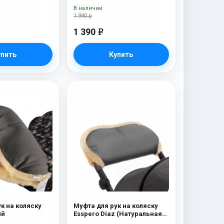
В наличии
1 990 р
1 390
e
упить
Купить
к на коляску
Муфта для рук на коляску
ый
Esspero Diaz (Натуральная
шерсть) Grey