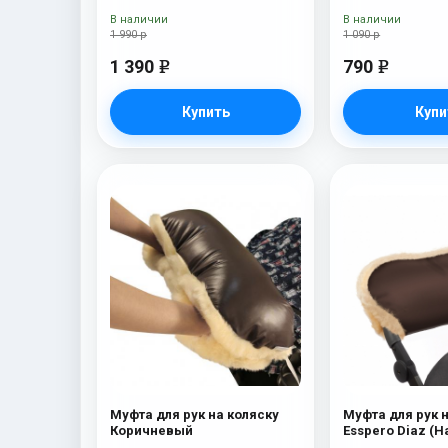
В наличии
В наличии
1 990 р
1 090 р
1 390
790
e
e
Купить
Купи
Муфта для рук на коляску
Муфта для рук 
Коричневый
Esspero Diaz (
шерсть) Choco