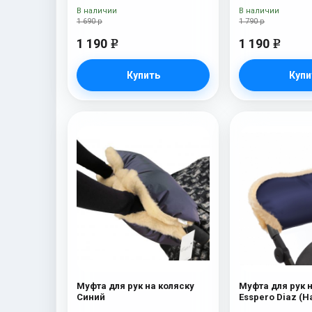
Mountain
В наличии
В наличии
1 690 р
1 790 р
1 190
1 190
e
e
Купить
Купи
Муфта для рук на коляску
Муфта для рук 
Синий
Esspero Diaz (
шерсть) Navy