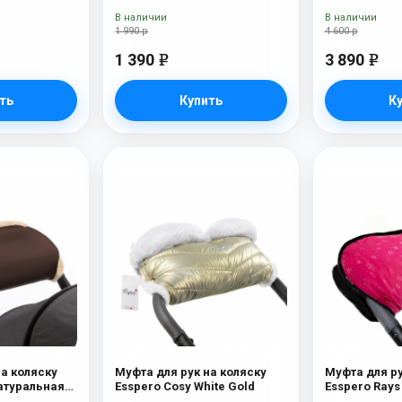
В наличии
В наличии
1 990 р
4 600 р
1 390
3 890
e
e
ть
Купить
К
на коляску
Муфта для рук на коляску
Муфта для ру
Натуральная
Esspero Cosy White Gold
lat