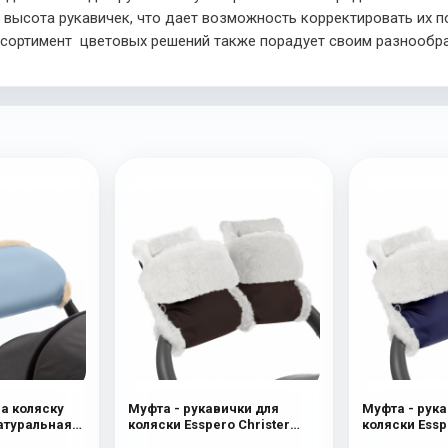
 высота рукавичек, что дает возможность корректировать их п
сортимент цветовых решений также порадует своим разнообр
на коляску
Муфта - рукавички для
Муфта - рука
Натуральная
коляски Esspero Christer
коляски Essp
ue Mountain
(Натуральная шерсть)
(Натуральна