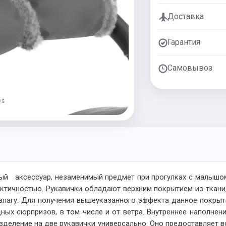
Доставка
Гарантия
Самовывоз
/ 5
ый аксессуар, незаменимый предмет при прогулках с малышом
актичностью. Рукавички обладают верхним покрытием из ткани,
я влагу. Для получения вышеуказанного эффекта данное покр
ых сюрпризов, в том числе и от ветра. Внутреннее наполнени
зделение на две рукавички универсально. Оно предоставляет 