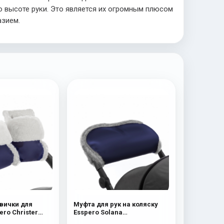
о высоте руки. Это является их огромным плюсом
азием.
вички для
Муфта для рук на коляску
ero Christer
Esspero Solana
я шерсть) Navy
(Натуральная шерсть) Deep