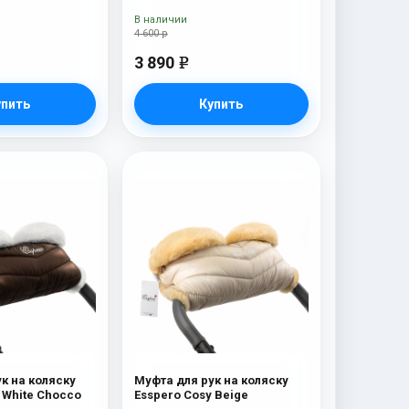
В наличии
4 600 р
3 890
e
упить
Купить
к на коляску
Муфта для рук на коляску
 White Chocco
Esspero Cosy Beige