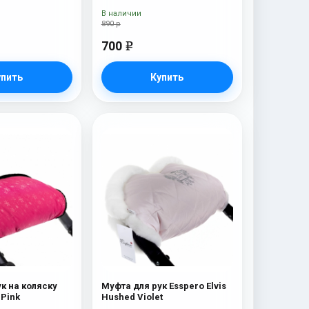
В наличии
890 р
700
e
упить
Купить
к на коляску
Муфта для рук Esspero Elvis
Esspero Rays Pink
Hushed Violet