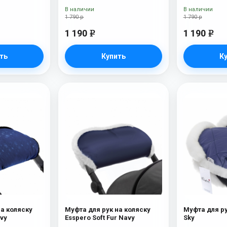
В наличии
В наличии
1 790 р
1 790 р
1 190
1 190
e
e
ть
Купить
К
на коляску
Муфта для рук на коляску
Муфта для ру
ays Navy
Esspero Soft Fur Navy
Sky