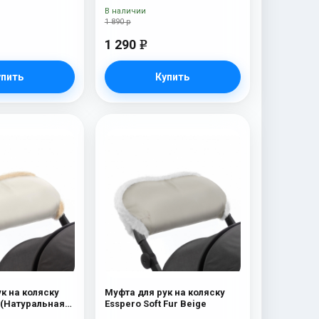
Ocean
В наличии
1 890 р
1 290
e
упить
Купить
к на коляску
Муфта для рук на коляску
 (Натуральная
Esspero Soft Fur Beige
eige