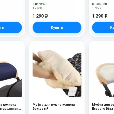
Chocolat
В наличии
В наличии
1 790 р
1 790 р
1 290
1 290
e
e
ть
Купить
К
на коляску
Муфта для рук на коляску
Муфта для ру
Натуральная
Бежевый
Esspero Diaz
шерсть) B