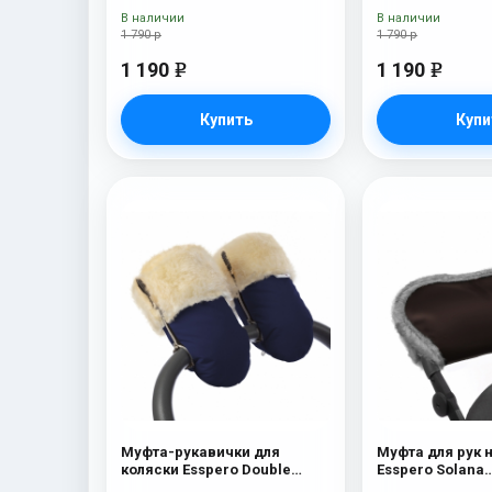
В наличии
В наличии
1 790 р
1 790 р
1 190
1 190
e
e
Купить
Купи
Муфта-рукавички для
Муфта для рук 
коляски Esspero Double
Esspero Solana
(Натуральная шерсть) Navy
(Натуральная ш