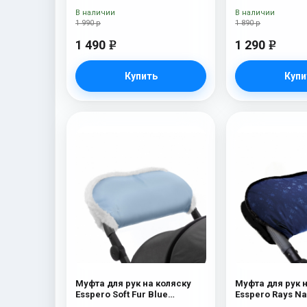
Brown
В наличии
В наличии
1 990 р
1 890 р
1 490
1 290
e
e
Купить
Купи
Муфта для рук на коляску
Муфта для рук 
Esspero Soft Fur Blue
Esspero R
Mountain