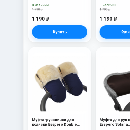
В наличии
В наличии
1 790 р
1 790 р
1 190
1 190
e
e
Купить
Купи
Муфта-рукавички для
Муфта для рук 
коляски Esspero Double
Esspero Solana
(Натуральная шерсть) Navy
(Натуральная ш