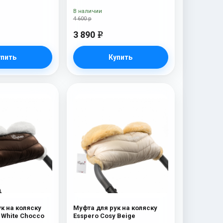
В наличии
4 600 р
3 890
e
упить
Купить
к на коляску
Муфта для рук на коляску
 White Chocco
Esspero Cosy Beige