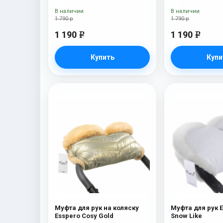
В наличии
В наличии
1 790 р
1 790 р
1 190
1 190
e
e
Купить
Купи
Муфта для рук на коляску
Муфта для рук E
Esspero Cosy Gold
Snow Like