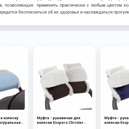
кое, позволяющее применять практически с любым цветом к
придется беспокоиться об их здоровье и наслаждаться прогу
на коляску
Муфта - рукавички для
Муфта - рука
Натуральная
коляски Esspero Christer
коляски Essp
ue Mountain
(Натуральная шерсть)
(Натуральна