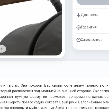
Доставка
Гарантия
Самовывоз
/ 4
я и теплая. Она покорит Вас своим сочетанием полностью на
оторый расположен под молнией на внешней стороне. Экологич
охраняет нужную форму, не промокает во время погодных ос
льная шерсть превосходно согреет Ваши руки. Белоснежный ман
уются спросом и муфта для рук
Stella
точное тому подтвержде