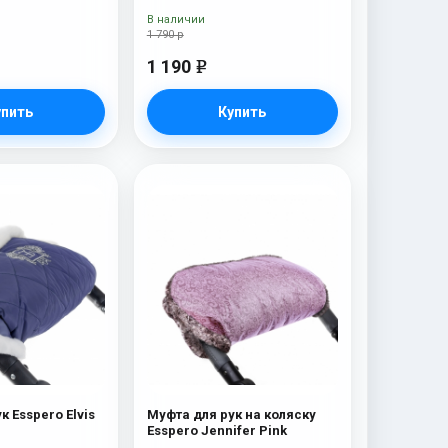
В наличии
1 790 р
1 190
e
упить
Купить
к Esspero Elvis
Муфта для рук на коляску
Esspero Jennifer Pink