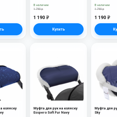
В наличии
В наличии
1 790 р
1 790 р
1 190
1 190
e
e
ть
Купить
К
на коляску
Муфта для рук на коляску
Муфта для ру
ays Navy
Esspero Soft Fur Navy
Sky