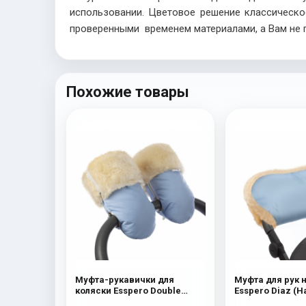
использовании. Цветовое решение классичес
проверенными временем материалами, а Вам не 
Похожие товары
Муфта-рукавички для
Муфта для рук 
коляски Esspero Double
Esspero Diaz (
(Натуральная шерсть) Blue
шерсть) Bl