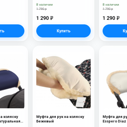
Chocolat
В наличии
В наличии
1 790 р
1 790 р
1 290
1 290
e
e
ть
Купить
К
на коляску
Муфта для рук на коляску
Муфта для ру
Натуральная
Бежевый
Esspero Diaz
шерсть) B