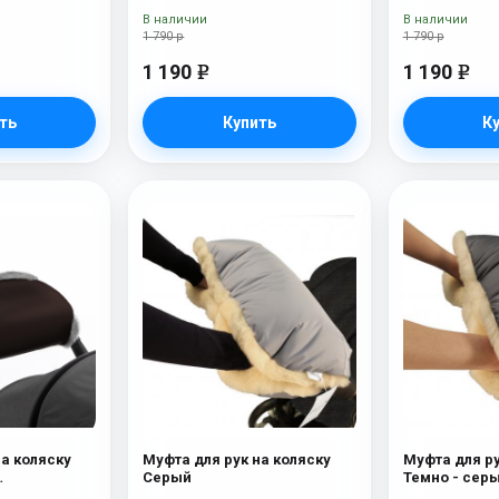
В наличии
В наличии
1 790 р
1 790 р
1 190
1 190
e
e
ть
Купить
К
на коляску
Муфта для рук на коляску
Муфта для ру
Серый
Темно - сер
ерсть)