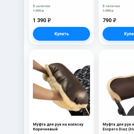
В наличии
В наличии
1 990 р
1 090 р
1 390
790
e
e
Купить
Купи
Муфта для рук на коляску
Муфта для рук 
Коричневый
Esspero Diaz (
шерсть) Choco