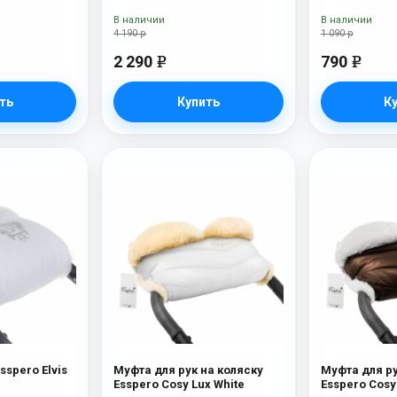
В наличии
В наличии
4 190 р
1 090 р
2 290
790
e
e
ть
Купить
К
sspero Elvis
Муфта для рук на коляску
Муфта для ру
Esspero Cosy Lux White
Esspero Cosy