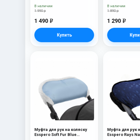
Brown
В наличии
В наличии
1 990 р
1 890 р
1 490
1 290
e
e
Купить
Купи
Муфта для рук на коляску
Муфта для рук 
Esspero Soft Fur Blue
Esspero R
Mountain