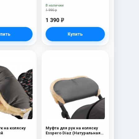
В наличии
1 990 р
1 390
e
упить
Купить
к на коляску
Муфта для рук на коляску
ый
Esspero Diaz (Натуральная
шерсть) Grey