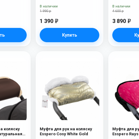
В наличии
В наличии
1 990 р
4 600 р
1 390
3 890
e
e
ть
Купить
К
на коляску
Муфта для рук на коляску
Муфта для ру
Натуральная
Esspero Cosy White Gold
lat