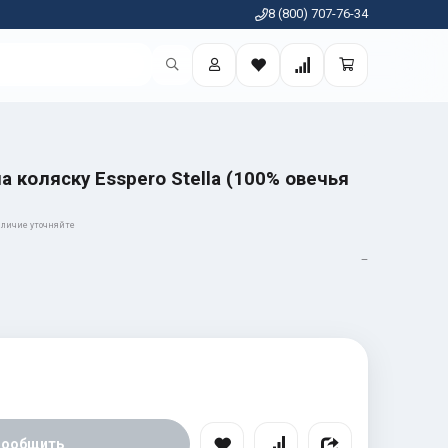
8 (800) 707-76-34
а коляску Esspero Stella (100% овечья
личие уточняйте
—
Сообщить