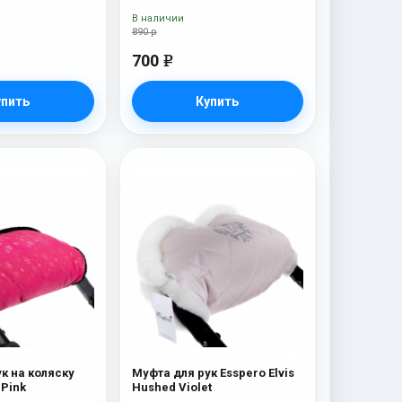
В наличии
890 р
700
e
упить
Купить
к на коляску
Муфта для рук Esspero Elvis
Esspero Rays Pink
Hushed Violet