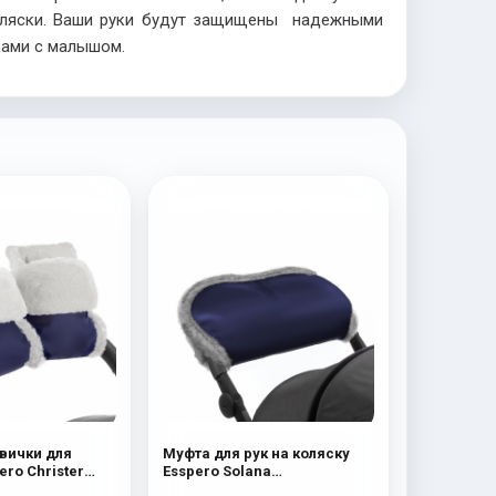
оляски. Ваши руки будут защищены надежными
лками с малышом.
вички для
Муфта для рук на коляску
ero Christer
Esspero Solana
я шерсть) Navy
(Натуральная шерсть) Deep