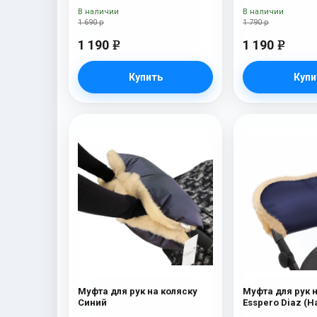
Mountain
В наличии
В наличии
1 690 р
1 790 р
1 190
1 190
e
e
Купить
Купи
Муфта для рук на коляску
Муфта для рук 
Синий
Esspero Diaz (
шерсть) Navy