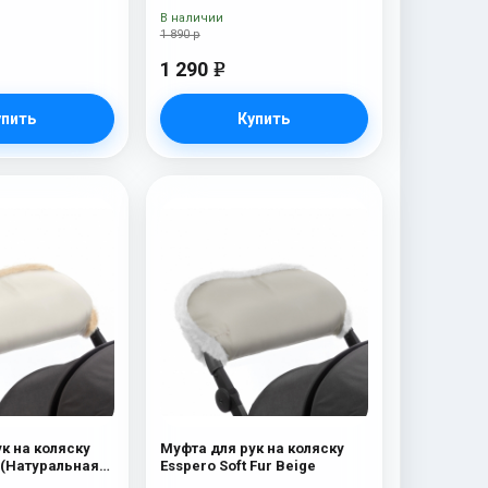
Ocean
В наличии
1 890 р
1 290
e
упить
Купить
к на коляску
Муфта для рук на коляску
 (Натуральная
Esspero Soft Fur Beige
eige