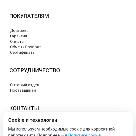
ПОКУПАТЕЛЯМ
Доставка
Гарантия
Оплата
Обмен / Возврат
Сертификаты
СОТРУДНИЧЕСТВО
Оптовый отдел
Поставщикам
КОНТАКТЫ
Cookie и технологии
8 (800) 707-76-34
info@esspero-market.ru
Мы используем необходимые cookie для корректной
работы сайта. Подробнее —
в Политике cookie
.