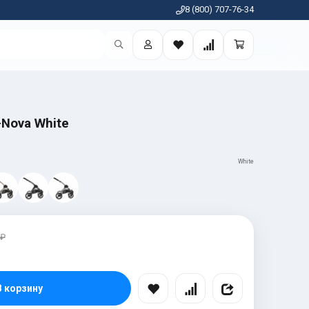
8 (800) 707-76-34
-Nova White
White
 ₽
В корзину