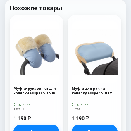
Похожие товары
Муфта-рукавички для
Муфта для рук на
коляски Esspero Double
коляску Esspero Diaz
(Натуральная шерсть)
(Натуральная шерсть)
Blue Mountain
Blue Mountain
В наличии
В наличии
1 690 р
1 790 р
1 190
1 190
e
e