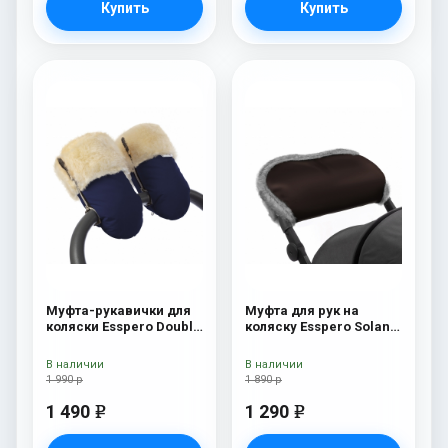
Купить
Купить
Муфта-рукавички для
Муфта для рук на
коляски Esspero Double
коляску Esspero Solana
(Натуральная шерсть)
(Натуральная шерсть)
Navy
Brown
В наличии
В наличии
1 990 р
1 890 р
1 490
1 290
e
e