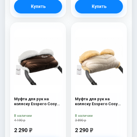
Купить
Купить
Муфта для рук на
Муфта для рук на
коляску Esspero Cosy
коляску Esspero Cosy
White Chocco
Beige
В наличии
В наличии
4 190 р
3 890 р
2 290
2 290
e
e