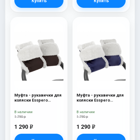
Купить
Купить
Муфта - рукавички для
Муфта - рукавички для
коляски Esspero
коляски Esspero
Christer (Натуральная
Christer (Натуральная
шерсть) Chocolat
шерсть) Navy
В наличии
В наличии
1 790 р
1 790 р
1 290
1 290
e
e