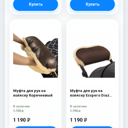
Купить
Купить
Муфта для рук на
Муфта для рук на
коляску Коричневый
коляску Esspero Diaz
(Натуральная шерсть)
Chocolat
В наличии
В наличии
1 790 р
1 790 р
1 190
1 190
e
e