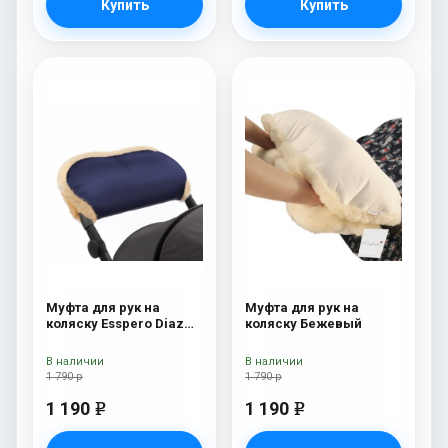
Купить
Купить
Муфта для рук на
Муфта для рук на
коляску Esspero Diaz
коляску Бежевый
(Натуральная шерсть)
Navy
В наличии
В наличии
1 790 р
1 790 р
1 190
1 190
e
e