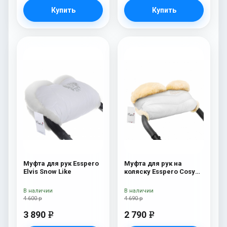
Купить
Купить
Муфта для рук Esspero
Муфта для рук на
Elvis Snow Like
коляску Esspero Cosy
Lux White
В наличии
В наличии
4 600 р
4 690 р
3 890
2 790
e
e