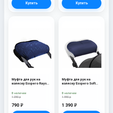
Купить
Купить
Муфта для рук на
Муфта для рук на
коляску Esspero Rays
коляску Esspero Soft
Navy
Fur Navy
В наличии
В наличии
1 090 р
1 990 р
790
1 390
e
e