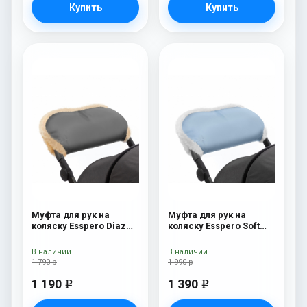
Купить
Купить
Муфта для рук на
Муфта для рук на
коляску Esspero Diaz
коляску Esspero Soft
(Натуральная шерсть)
Fur Blue Mountain
Grey
В наличии
В наличии
1 790 р
1 990 р
1 190
1 390
e
e