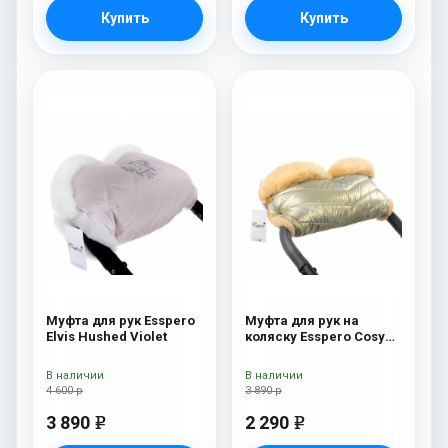
Купить
Купить
Муфта для рук Esspero
Муфта для рук на
Elvis Hushed Violet
коляску Esspero Cosy
Gold
В наличии
В наличии
4 600 р
3 890 р
3 890
2 290
e
e