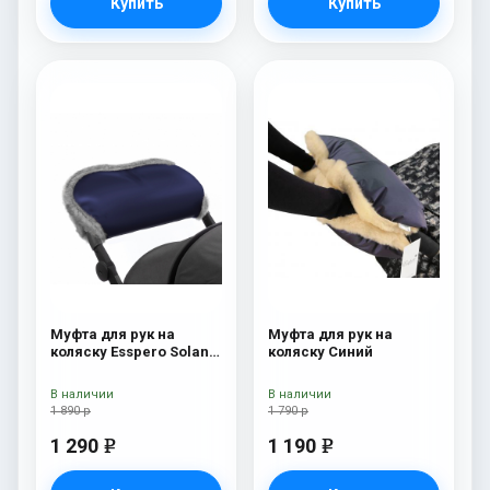
Купить
Купить
Муфта для рук на
Муфта для рук на
коляску Esspero Solana
коляску Синий
(Натуральная шерсть)
Deep Ocean
В наличии
В наличии
1 890 р
1 790 р
1 290
1 190
e
e