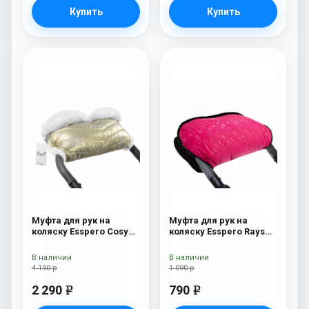
Купить
Купить
Муфта для рук на
Муфта для рук на
коляску Esspero Cosy
коляску Esspero Rays
White Gold
Pink
В наличии
В наличии
4 190 р
1 090 р
2 290
790
e
e