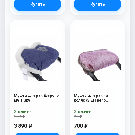
Купить
Купить
Муфта для рук Esspero
Муфта для рук на
Elvis Sky
коляску Esspero
Jennifer Pink
В наличии
В наличии
4 600 р
890 р
3 890
700
e
e