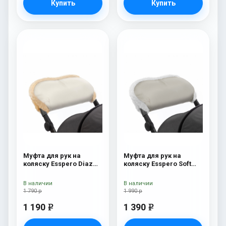
Купить
Купить
Муфта для рук на
Муфта для рук на
коляску Esspero Diaz
коляску Esspero Soft
(Натуральная шерсть)
Fur Beige
Beige
В наличии
В наличии
1 790 р
1 990 р
1 190
1 390
e
e