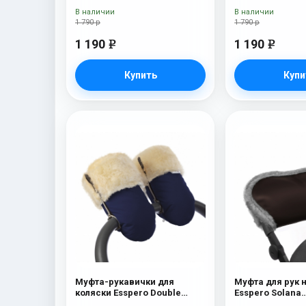
В наличии
В наличии
1 790 р
1 790 р
1 190
1 190
e
e
Купить
Купи
Муфта-рукавички для
Муфта для рук 
коляски Esspero Double
Esspero Solana
(Натуральная шерсть) Navy
(Натуральная ш