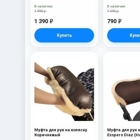
В наличии
В наличии
1 990 р
1 090 р
1 390
790
e
e
Купить
Купи
Муфта для рук на коляску
Муфта для рук 
Коричневый
Esspero Diaz (
шерсть) Choco