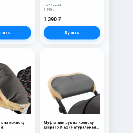
В наличии
1 990 р
1 390
e
упить
Купить
к на коляску
Муфта для рук на коляску
ый
Esspero Diaz (Натуральная
шерсть) Grey