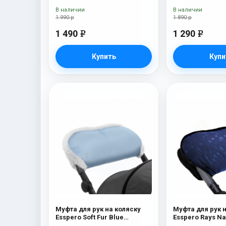
Brown
В наличии
В наличии
1 990 р
1 890 р
1 490
1 290
e
e
Купить
Купи
Муфта для рук на коляску
Муфта для рук 
Esspero Soft Fur Blue
Esspero R
Mountain