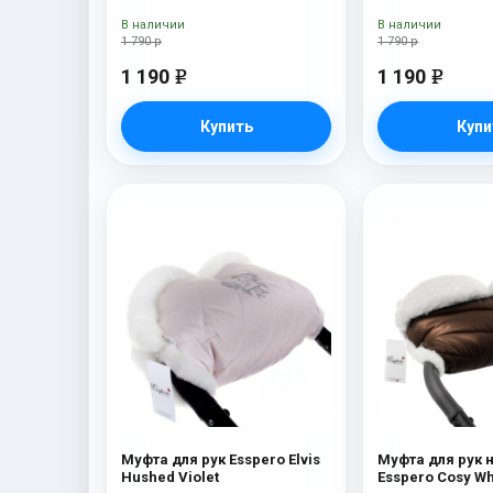
В наличии
В наличии
1 790 р
1 790 р
1 190
1 190
e
e
Купить
Купи
Муфта для рук Esspero Elvis
Муфта для рук 
Hushed Violet
Esspero Cosy W