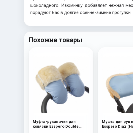
шоколадного. Изюминку добавляет нежная мехо
порадуют Вас в долгие осенне-зимние прогулки.
Похожие товары
Муфта-рукавички для
Муфта для рук 
коляски Esspero Double
Esspero Diaz (
(Натуральная шерсть) Blue
шерсть) Bl