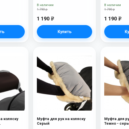
В наличии
В наличии
1 790 р
1 790 р
1 190
1 190
e
e
ть
Купить
К
на коляску
Муфта для рук на коляску
Муфта для ру
Серый
Темно - сер
ерсть)