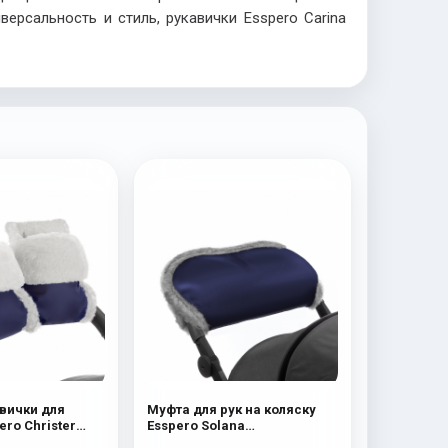
версальность и стиль, рукавички
Esspero
Carina
вички для
Муфта для рук на коляску
ero Christer
Esspero Solana
я шерсть) Navy
(Натуральная шерсть) Deep