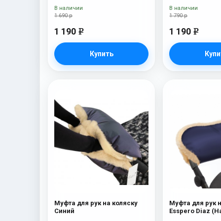
Mountain
В наличии
В наличии
1 690 р
1 790 р
1 190
1 190
e
e
Купить
Купи
Муфта для рук на коляску
Муфта для рук 
Синий
Esspero Diaz (
шерсть) Navy