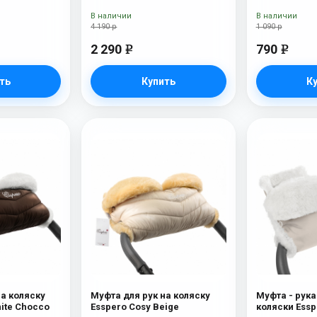
В наличии
В наличии
4 190 р
1 090 р
2 290
790
e
e
ть
Купить
К
на коляску
Муфта для рук на коляску
Муфта - рука
hite Chocco
Esspero Cosy Beige
коляски Essp