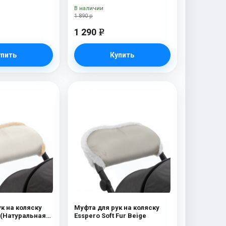
Ocean
В наличии
1 890 р
1 290
e
упить
Купить
к на коляску
Муфта для рук на коляску
 (Натуральная
Esspero Soft Fur Beige
eige