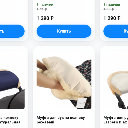
Chocolat
В наличии
В наличии
1 790 р
1 790 р
1 290
1 290
e
e
ть
Купить
К
на коляску
Муфта для рук на коляску
Муфта для ру
Натуральная
Бежевый
Esspero Diaz
шерсть) B