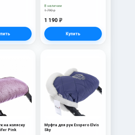
В наличии
1 790 р
1 190
e
упить
Купить
к на коляску
Муфта для рук Esspero Elvis
ifer Pink
Sky