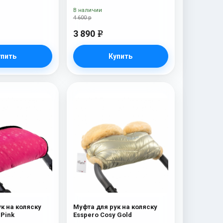
В наличии
4 600 р
3 890
e
упить
Купить
к на коляску
Муфта для рук на коляску
Esspero Rays Pink
Esspero Cosy Gold