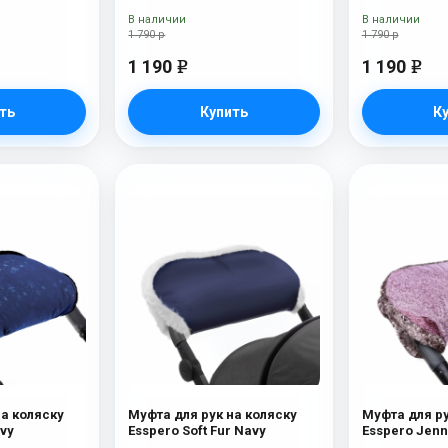
В наличии
В наличии
1 790 р
1 790 р
1 190
1 190
e
e
ть
Купить
К
на коляску
Муфта для рук на коляску
Муфта для ру
ays Navy
Esspero Soft Fur Navy
Esspero Jenn