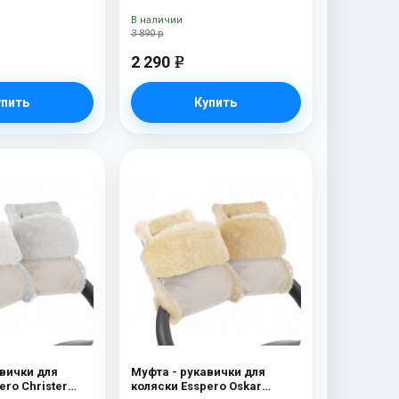
В наличии
3 890 р
2 290
e
упить
Купить
вички для
Муфта - рукавички для
ero Christer
коляски Esspero Oskar