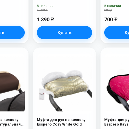
В наличии
В наличии
1 990 р
890 р
1 390
700
e
e
ть
Купить
К
на коляску
Муфта для рук на коляску
Муфта для ру
Натуральная
Esspero Cosy White Gold
lat