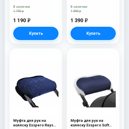
(Натуральная шерсть)
Fur Blue Mountain
Grey
В наличии
В наличии
1 790 р
1 990 р
1 190
1 390
e
e
Купить
Купить
Муфта для рук на
Муфта для рук на
коляску Esspero Rays
коляску Esspero Soft