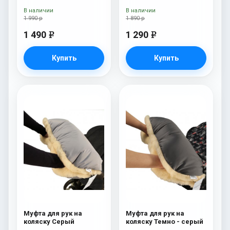
Navy
Brown
В наличии
В наличии
1 990 р
1 890 р
1 490
1 290
e
e
Купить
Купить
Муфта для рук на
Муфта для рук на
коляску Серый
коляску Темно - серый