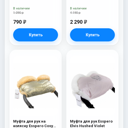
Pink
White Gold
В наличии
В наличии
1 090 р
4 190 р
790
2 290
e
e
Купить
Купить
Муфта для рук на
Муфта для рук Esspero
коляску Esspero Cosy
Elvis Hushed Violet