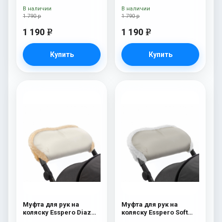
Navy
В наличии
В наличии
1 790 р
1 790 р
1 190
1 190
e
e
Купить
Купить
Муфта для рук на
Муфта для рук на
коляску Esspero Diaz
коляску Esspero Soft
(Натуральная шерсть)
Fur Beige