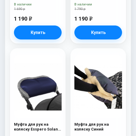
Blue Mountain
Blue Mountain
В наличии
В наличии
1 690 р
1 790 р
1 190
1 190
e
e
Купить
Купить
Муфта для рук на
Муфта для рук на
коляску Esspero Solana
коляску Синий
(Натуральная шерсть)