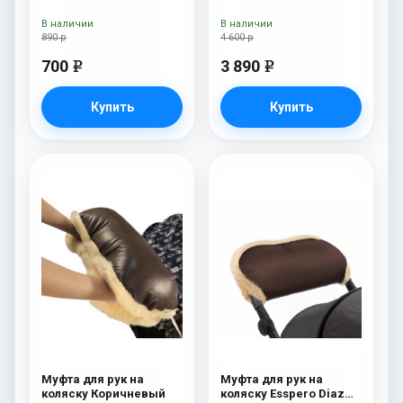
Jennifer Pink
В наличии
В наличии
890 р
4 600 р
700
3 890
e
e
Купить
Купить
Муфта для рук на
Муфта для рук на
коляску Коричневый
коляску Esspero Diaz