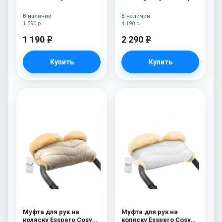
(Натуральная шерсть)
White Chocco
Beige
В наличии
В наличии
1 590 р
4 190 р
1 190
2 290
e
e
Купить
Купить
Муфта для рук на
Муфта для рук на
коляску Esspero Cosy
коляску Esspero Cosy