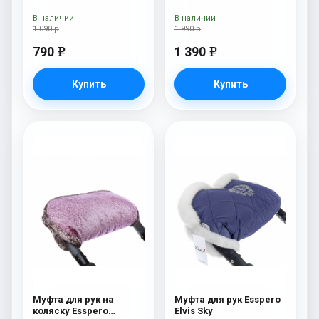
Navy
Fur Navy
В наличии
В наличии
1 090 р
1 990 р
790
1 390
e
e
Купить
Купить
Муфта для рук на
Муфта для рук Esspero
коляску Esspero
Elvis Sky