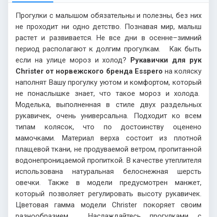
Прогулки с малышом обязательны и полезны, без них
не проходит ни одно детство. Познавая мир, малыш
растет и развивается. Не все дни в осенне–зимний
период располагают к долгим прогулкам. Как быть
если на улице мороз и холод?
Рукавички для рук
Christer
от норвежского бренда Esspero
на коляску
наполнят Вашу прогулку уютом и комфортом, который
не понаслышке знает, что такое мороз и холода.
Моделька, выполненная в стиле двух раздельных
рукавичек, очень универсальна. Подходит ко всем
типам колясок, что по достоинству оценено
мамочками. Материал верха состоит из плотной
плащевой ткани, не продуваемой ветром, пропитанной
водонепроницаемой пропиткой. В качестве утеплителя
использована натуральная белоснежная шерсть
овечки. Также в модели предусмотрен манжет,
который позволяет регулировать высоту рукавичек.
Цветовая гамма модели
Christer
покоряет своим
разнообразием. Наслаждайтесь прогулками с