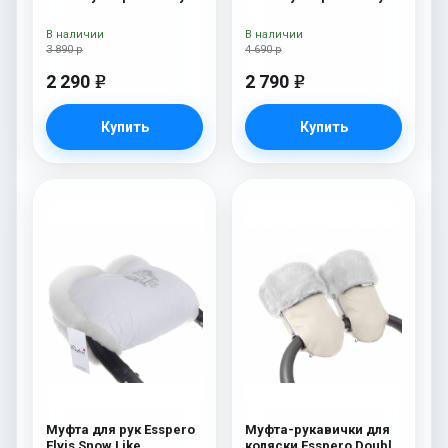
Beige
Lux White
В наличии
В наличии
3 890 р
4 690 р
2 290
2 790
e
e
Купить
Купить
Муфта для рук Esspero
Муфта-рукавички для
Elvis Snow Like
коляски Esspero Double