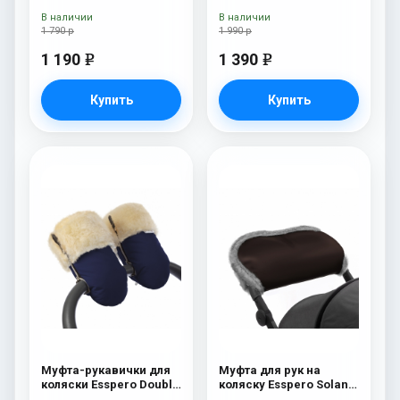
Beige
В наличии
В наличии
1 790 р
1 990 р
1 190
1 390
e
e
Купить
Купить
Муфта-рукавички для
Муфта для рук на
коляски Esspero Double
коляску Esspero Solana
(Натуральная шерсть)
(Натуральная шерсть)