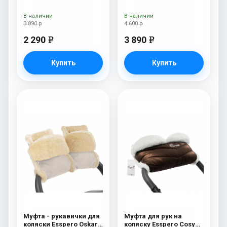
Gold
В наличии
В наличии
3 890 р
4 600 р
2 290
3 890
e
e
Купить
Купить
Муфта - рукавички для
Муфта для рук на
коляски Esspero Oskar
коляску Esspero Cosy