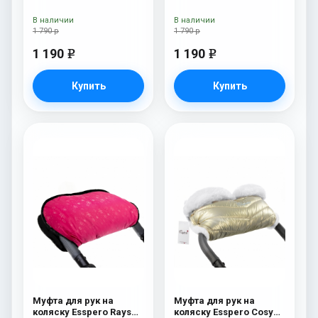
(Натуральная шерсть)
Chocolat
В наличии
В наличии
1 790 р
1 790 р
1 190
1 190
e
e
Купить
Купить
Муфта для рук на
Муфта для рук на
коляску Esspero Rays
коляску Esspero Cosy