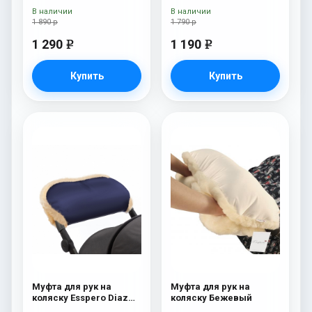
Deep Ocean
В наличии
В наличии
1 890 р
1 790 р
1 290
1 190
e
e
Купить
Купить
Муфта для рук на
Муфта для рук на
коляску Esspero Diaz
коляску Бежевый
(Натуральная шерсть)