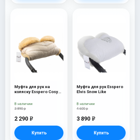
Муфта для рук на
Муфта для рук Esspero
коляску Esspero Cosy
Elvis Snow Like
Beige
В наличии
В наличии
3 890 р
4 600 р
2 290
3 890
e
e
Купить
Купить