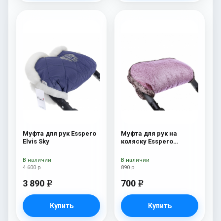
Муфта для рук Esspero
Муфта для рук на
Elvis Sky
коляску Esspero
Jennifer Pink
В наличии
В наличии
4 600 р
890 р
3 890
700
e
e
Купить
Купить