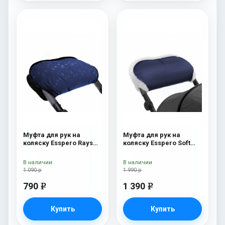
Муфта для рук на
Муфта для рук на
коляску Esspero Rays
коляску Esspero Soft
Navy
Fur Navy
В наличии
В наличии
1 090 р
1 990 р
790
1 390
e
e
Купить
Купить