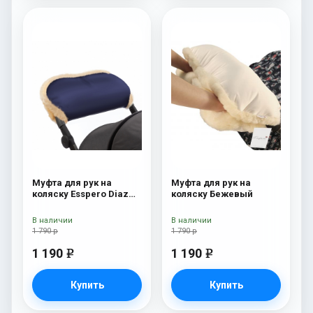
Муфта для рук на
Муфта для рук на
коляску Esspero Diaz
коляску Бежевый
(Натуральная шерсть)
Navy
В наличии
В наличии
1 790 р
1 790 р
1 190
1 190
e
e
Купить
Купить