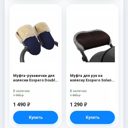
Муфта-рукавички для
Муфта для рук на
коляски Esspero Double
коляску Esspero Solana
(Натуральная шерсть)
(Натуральная шерсть)
Navy
Brown
В наличии
В наличии
1 990 р
1 890 р
1 490
1 290
e
e
Купить
Купить