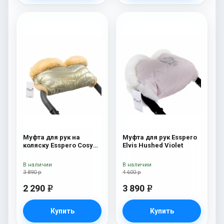
Муфта для рук на
Муфта для рук Esspero
коляску Esspero Cosy
Elvis Hushed Violet
Gold
В наличии
В наличии
3 890 р
4 600 р
2 290
3 890
e
e
Купить
Купить