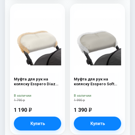
Муфта для рук на
Муфта для рук на
коляску Esspero Diaz
коляску Esspero Soft
(Натуральная шерсть)
Fur Beige
Beige
В наличии
В наличии
1 790 р
1 990 р
1 190
1 390
e
e
Купить
Купить