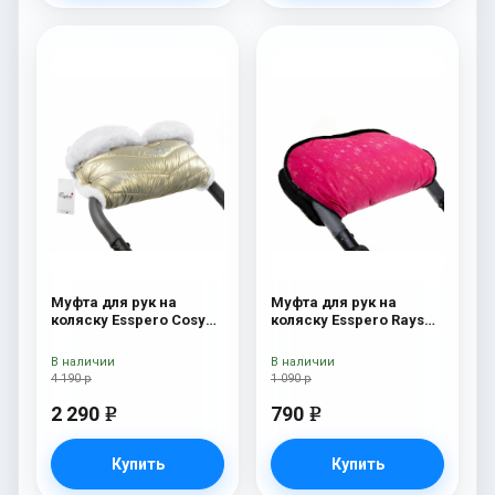
Муфта для рук на
Муфта для рук на
коляску Esspero Cosy
коляску Esspero Rays
White Gold
Pink
В наличии
В наличии
4 190 р
1 090 р
2 290
790
e
e
Купить
Купить