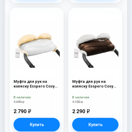
Муфта для рук на
Муфта для рук на
коляску Esspero Cosy
коляску Esspero Cosy
Lux White
White Chocco
В наличии
В наличии
4 690 р
4 190 р
2 790
2 290
e
e
Купить
Купить