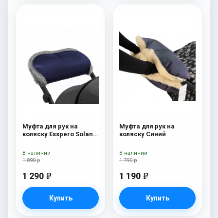
Муфта для рук на
Муфта для рук на
коляску Esspero Solana
коляску Синий
(Натуральная шерсть)
Deep Ocean
В наличии
В наличии
1 890 р
1 790 р
1 290
1 190
e
e
Купить
Купить