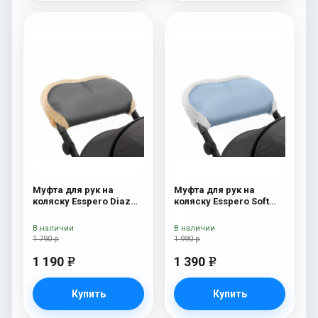
Муфта для рук на
Муфта для рук на
коляску Esspero Diaz
коляску Esspero Soft
(Натуральная шерсть)
Fur Blue Mountain
Grey
В наличии
В наличии
1 790 р
1 990 р
1 190
1 390
e
e
Купить
Купить