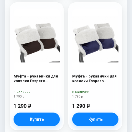
Муфта - рукавички для
Муфта - рукавички для
коляски Esspero
коляски Esspero
Christer (Натуральная
Christer (Натуральная
шерсть) Chocolat
шерсть) Navy
В наличии
В наличии
1 790 р
1 790 р
1 290
1 290
e
e
Купить
Купить