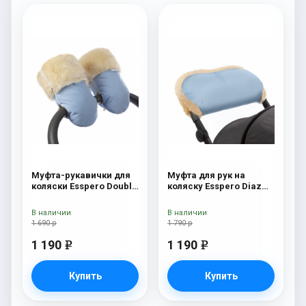
Муфта-рукавички для
Муфта для рук на
коляски Esspero Double
коляску Esspero Diaz
(Натуральная шерсть)
(Натуральная шерсть)
Blue Mountain
Blue Mountain
В наличии
В наличии
1 690 р
1 790 р
1 190
1 190
e
e
Купить
Купить