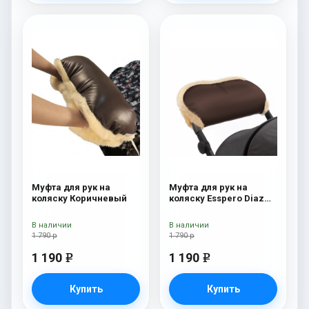
Муфта для рук на
Муфта для рук на
коляску Коричневый
коляску Esspero Diaz
(Натуральная шерсть)
Chocolat
В наличии
В наличии
1 790 р
1 790 р
1 190
1 190
e
e
Купить
Купить