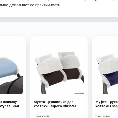
льше дополняет ее практичность.
на коляску
Муфта - рукавички для
Муфта - рука
Натуральная
коляски Esspero Christer
коляски Essp
ue Mountain
(Натуральная шерсть)
(Натуральна
Chocolat
В наличии
В наличии