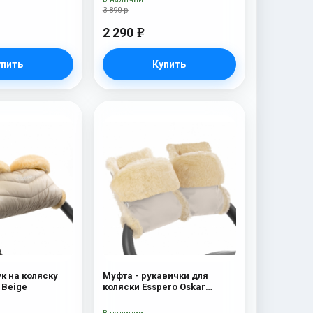
3 890 р
2 290
e
упить
Купить
к на коляску
Муфта - рукавички для
 Beige
коляски Esspero Oskar
(Натуральная шерсть) Beige