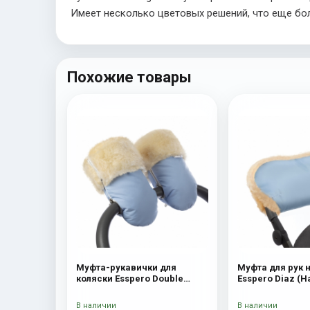
Имеет несколько цветовых решений, что еще бо
Похожие товары
Муфта-рукавички для
Муфта для рук 
коляски Esspero Double
Esspero Diaz (
(Натуральная шерсть) Blue
шерсть) Bl
Mountain
В наличии
В наличии