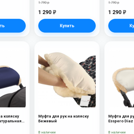
1 790 р
1 790 р
1 290
1 290
e
e
ть
Купить
К
на коляску
Муфта для рук на коляску
Муфта для ру
Натуральная
Бежевый
Esspero Diaz
шерсть) B
В наличии
В наличии