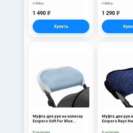
1 990 р
1 890 р
1 490
1 290
e
e
Купить
Купи
Муфта для рук на коляску
Муфта для рук 
Esspero Soft Fur Blue
Esspero R
Mountain
В наличии
В наличии