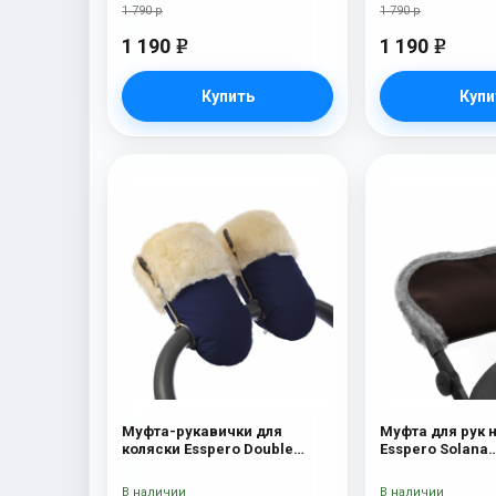
1 790 р
1 790 р
1 190
1 190
e
e
Купить
Купи
Муфта-рукавички для
Муфта для рук 
коляски Esspero Double
Esspero Solana
(Натуральная шерсть) Navy
(Натуральная ш
Brown
В наличии
В наличии