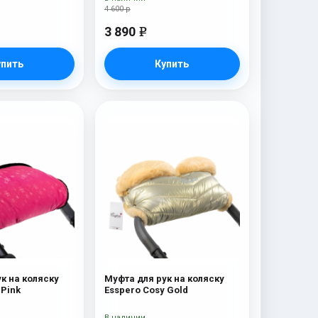
4 600 р
3 890
e
упить
Купить
к на коляску
Муфта для рук на коляску
Esspero Rays Pink
Esspero Cosy Gold
В наличии