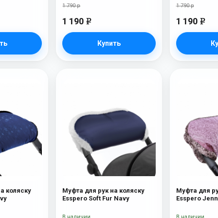
1 790 р
1 790 р
1 190
1 190
e
e
ть
Купить
К
на коляску
Муфта для рук на коляску
Муфта для ру
ays Navy
Esspero Soft Fur Navy
Esspero Jenn
В наличии
В наличии