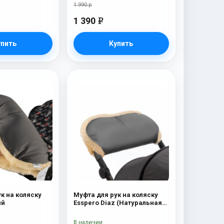
1 990 р
1 390
e
упить
Купить
к на коляску
Муфта для рук на коляску
ый
Esspero Diaz (Натуральная
шерсть) Grey
В наличии