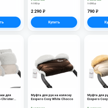
4 190 р
1 090 р
2 290
790
e
e
ть
Купить
К
чки для
Муфта для рук на коляску
Муфта для ру
 Christer
Esspero Cosy White Chocco
Esspero Cosy
ерсть) Beige