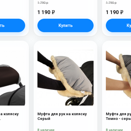
1 790 р
1 790 р
1 190
1 190
e
e
ть
Купить
К
на коляску
Муфта для рук на коляску
Муфта для ру
Серый
Темно - сер
ерсть)
В наличии
В наличии