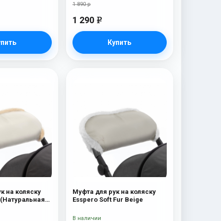
1 890 р
1 290
e
упить
Купить
к на коляску
Муфта для рук на коляску
 (Натуральная
Esspero Soft Fur Beige
eige
В наличии