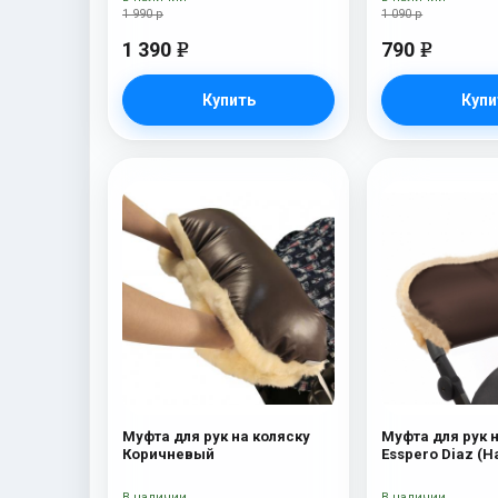
1 990 р
1 090 р
1 390
790
e
e
Купить
Купи
Муфта для рук на коляску
Муфта для рук 
Коричневый
Esspero Diaz (
шерсть) Choco
В наличии
В наличии