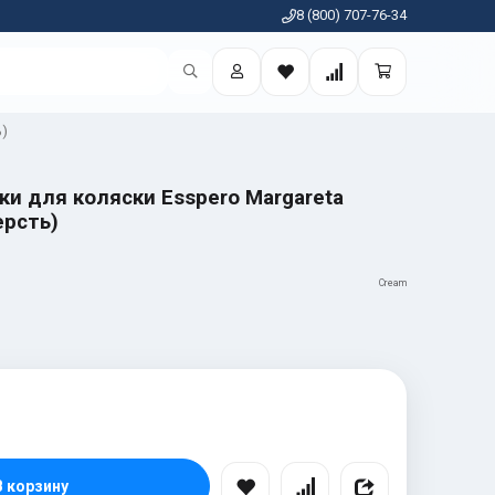
8 (800) 707-76-34
ь)
ки для коляски Esspero Margareta
ерсть)
Cream
В корзину