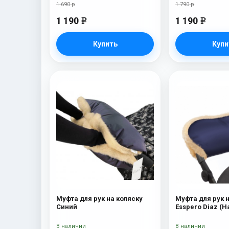
1 690 р
1 790 р
1 190
1 190
e
e
Купить
Купи
Муфта для рук на коляску
Муфта для рук 
Синий
Esspero Diaz (
шерсть) Navy
В наличии
В наличии