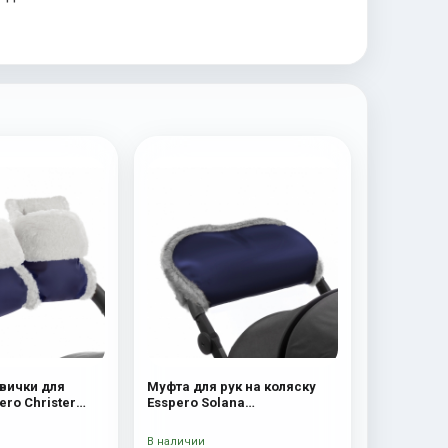
вички для
Муфта для рук на коляску
ero Christer
Esspero Solana
я шерсть) Navy
(Натуральная шерсть) Deep
Ocean
В наличии