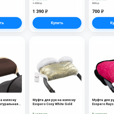
1 990 р
890 р
1 390
700
e
e
ть
Купить
К
на коляску
Муфта для рук на коляску
Муфта для ру
Натуральная
Esspero Cosy White Gold
lat
В наличии
В наличии