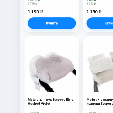
1 790 р
1 790 р
1 190
1 190
e
e
Купить
Купи
Муфта для рук Esspero Elvis
Муфта - рукави
Hushed Violet
коляски Esspero
(Натуральная ш