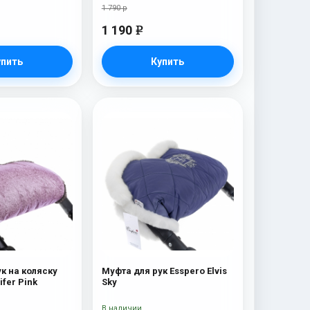
1 790 р
1 190
e
упить
Купить
к на коляску
Муфта для рук Esspero Elvis
ifer Pink
Sky
В наличии