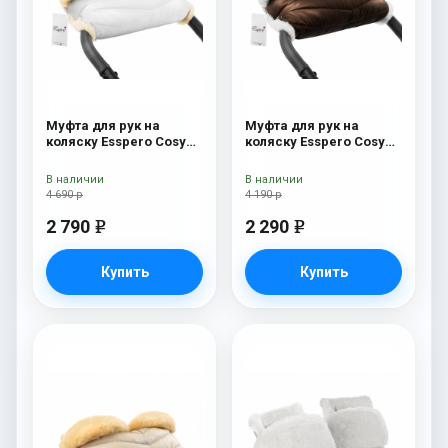
Муфта для рук на
Муфта для рук на
коляску Esspero Cosy
коляску Esspero Cosy
Lux White
White Chocco
В наличии
В наличии
4 690 р
4 190 р
2 790
2 290
e
e
Купить
Купить