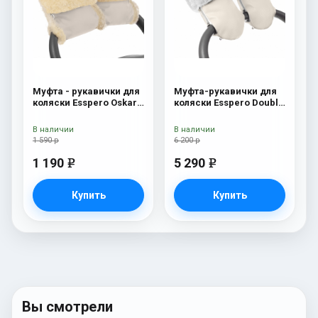
Муфта - рукавички для
Муфта-рукавички для
коляски Esspero Oskar
коляски Esspero Double
(Натуральная шерсть)
White Leatherette
Beige
(Натуральная шерсть)
В наличии
В наличии
Beige
1 590 р
6 200 р
1 190
5 290
e
e
Купить
Купить
Вы смотрели