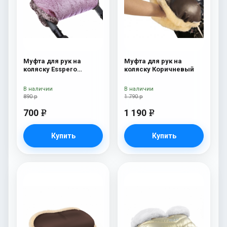
Муфта для рук на
Муфта для рук на
коляску Esspero
коляску Коричневый
Jennifer Pink
В наличии
В наличии
890 р
1 790 р
700
1 190
e
e
Купить
Купить