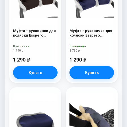
Муфта - рукавички для
Муфта - рукавички для
коляски Esspero
коляски Esspero
Christer (Натуральная
Christer (Натуральная
шерсть) Chocolat
шерсть) Navy
В наличии
В наличии
1 790 р
1 790 р
1 290
1 290
e
e
Купить
Купить