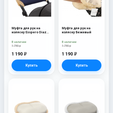
Муфта для рук на
Муфта для рук на
коляску Esspero Diaz
коляску Бежевый
(Натуральная шерсть)
Navy
В наличии
В наличии
1 790 р
1 790 р
1 190
1 190
e
e
Купить
Купить