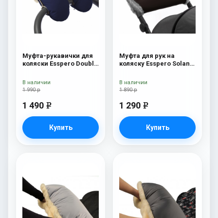
Муфта-рукавички для
Муфта для рук на
коляски Esspero Double
коляску Esspero Solana
(Натуральная шерсть)
(Натуральная шерсть)
Navy
Brown
В наличии
В наличии
1 990 р
1 890 р
1 490
1 290
e
e
Купить
Купить