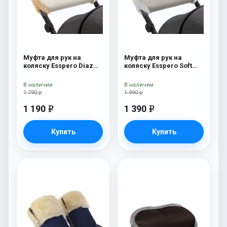
Муфта для рук на
Муфта для рук на
коляску Esspero Diaz
коляску Esspero Soft
(Натуральная шерсть)
Fur Beige
Beige
В наличии
В наличии
1 790 р
1 990 р
1 190
1 390
e
e
Купить
Купить