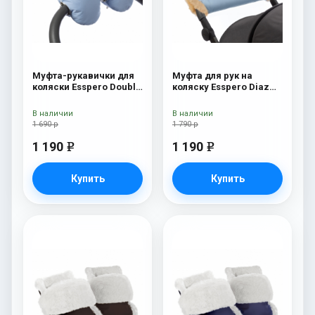
Муфта-рукавички для
Муфта для рук на
коляски Esspero Double
коляску Esspero Diaz
(Натуральная шерсть)
(Натуральная шерсть)
Blue Mountain
Blue Mountain
В наличии
В наличии
1 690 р
1 790 р
1 190
1 190
e
e
Купить
Купить