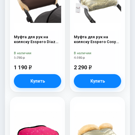
Муфта для рук на
Муфта для рук на
коляску Esspero Diaz
коляску Esspero Cosy
(Натуральная шерсть)
White Gold
Chocolat
В наличии
В наличии
1 790 р
4 190 р
1 190
2 290
e
e
Купить
Купить