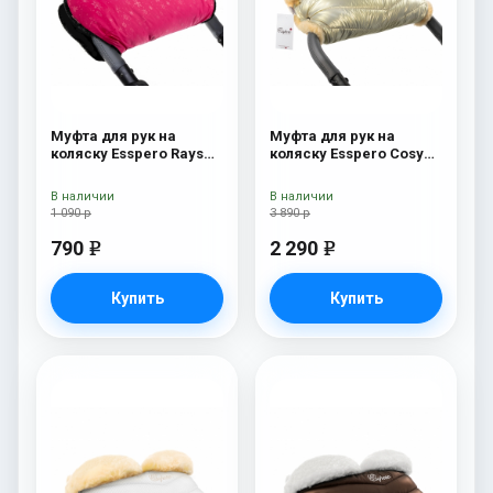
Муфта для рук на
Муфта для рук на
коляску Esspero Rays
коляску Esspero Cosy
Pink
Gold
В наличии
В наличии
1 090 р
3 890 р
790
2 290
e
e
Купить
Купить