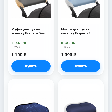
Муфта для рук на
Муфта для рук на
коляску Esspero Diaz
коляску Esspero Soft
(Натуральная шерсть)
Fur Blue Mountain
Grey
В наличии
В наличии
1 790 р
1 990 р
1 190
1 390
e
e
Купить
Купить