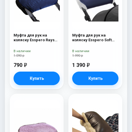
Муфта для рук на
Муфта для рук на
коляску Esspero Rays
коляску Esspero Soft
Navy
Fur Navy
В наличии
В наличии
1 090 р
1 990 р
790
1 390
e
e
Купить
Купить