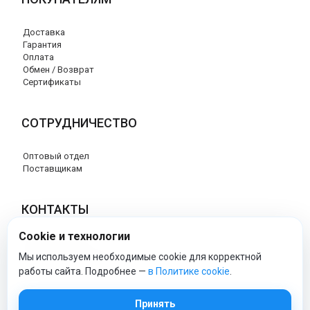
Доставка
Гарантия
Оплата
Обмен / Возврат
Сертификаты
СОТРУДНИЧЕСТВО
Оптовый отдел
Поставщикам
КОНТАКТЫ
Cookie и технологии
8 (800) 707-76-34
info@esspero-market.ru
Мы используем необходимые cookie для корректной
работы сайта. Подробнее —
в Политике cookie
.
esspero-market - Официальный сайт
Принять