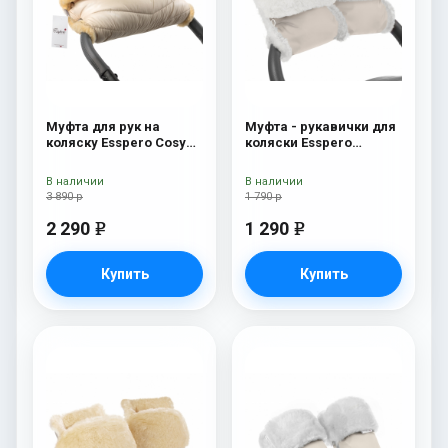
Муфта для рук на
Муфта - рукавички для
коляску Esspero Cosy
коляски Esspero
Beige
Christer (Натуральная
шерсть) Beige
В наличии
В наличии
3 890 р
1 790 р
2 290
1 290
e
e
Купить
Купить