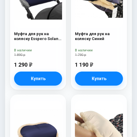
Муфта для рук на
Муфта для рук на
коляску Esspero Solana
коляску Синий
(Натуральная шерсть)
Deep Ocean
В наличии
В наличии
1 890 р
1 790 р
1 290
1 190
e
e
Купить
Купить