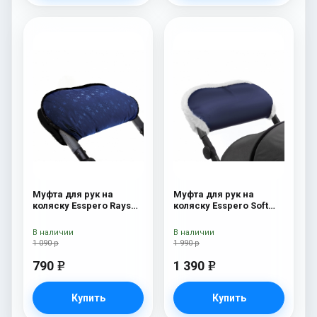
Муфта для рук на
Муфта для рук на
коляску Esspero Rays
коляску Esspero Soft
Navy
Fur Navy
В наличии
В наличии
1 090 р
1 990 р
790
1 390
e
e
Купить
Купить