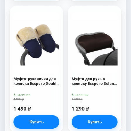
Муфта-рукавички для
Муфта для рук на
коляски Esspero Double
коляску Esspero Solana
(Натуральная шерсть)
(Натуральная шерсть)
Navy
Brown
В наличии
В наличии
1 990 р
1 890 р
1 490
1 290
e
e
Купить
Купить