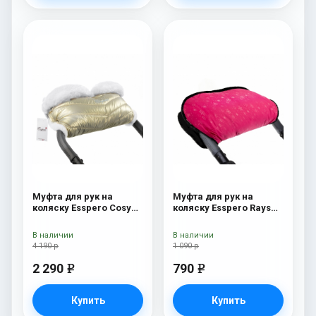
Муфта для рук на
Муфта для рук на
коляску Esspero Cosy
коляску Esspero Rays
White Gold
Pink
В наличии
В наличии
4 190 р
1 090 р
2 290
790
e
e
Купить
Купить