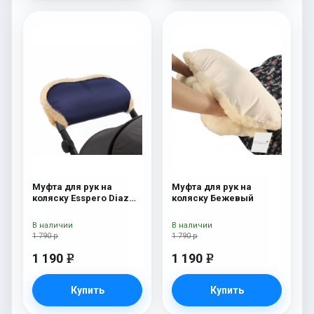
Муфта для рук на
Муфта для рук на
коляску Esspero Diaz
коляску Бежевый
(Натуральная шерсть)
Navy
В наличии
В наличии
1 790 р
1 790 р
1 190
1 190
e
e
Купить
Купить