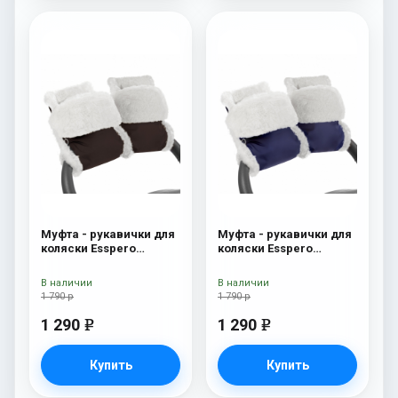
Муфта - рукавички для
Муфта - рукавички для
коляски Esspero
коляски Esspero
Christer (Натуральная
Christer (Натуральная
шерсть) Chocolat
шерсть) Navy
В наличии
В наличии
1 790 р
1 790 р
1 290
1 290
e
e
Купить
Купить