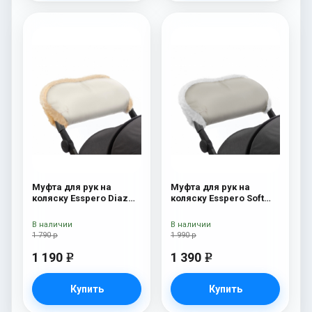
Муфта для рук на
Муфта для рук на
коляску Esspero Diaz
коляску Esspero Soft
(Натуральная шерсть)
Fur Beige
Beige
В наличии
В наличии
1 790 р
1 990 р
1 190
1 390
e
e
Купить
Купить