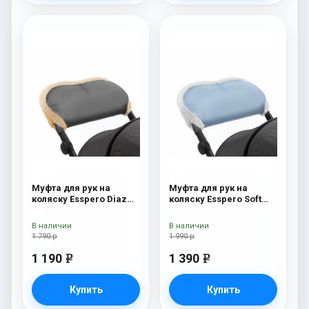
Муфта для рук на
Муфта для рук на
коляску Esspero Diaz
коляску Esspero Soft
(Натуральная шерсть)
Fur Blue Mountain
Grey
В наличии
В наличии
1 790 р
1 990 р
1 190
1 390
e
e
Купить
Купить