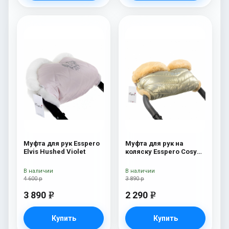
Муфта для рук Esspero
Муфта для рук на
Elvis Hushed Violet
коляску Esspero Cosy
Gold
В наличии
В наличии
4 600 р
3 890 р
3 890
2 290
e
e
Купить
Купить