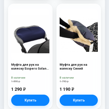
Муфта для рук на
Муфта для рук на
коляску Esspero Solana
коляску Синий
(Натуральная шерсть)
Deep Ocean
В наличии
В наличии
1 890 р
1 790 р
1 290
1 190
e
e
Купить
Купить