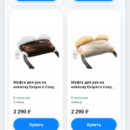
Муфта для рук на
Муфта для рук на
коляску Esspero Cosy
коляску Esspero Cosy
White Chocco
Beige
В наличии
В наличии
4 190 р
3 890 р
2 290
2 290
e
e
Купить
Купить