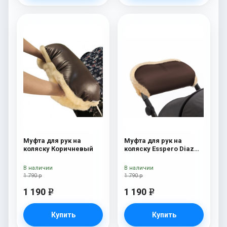
Муфта для рук на
Муфта для рук на
коляску Коричневый
коляску Esspero Diaz
(Натуральная шерсть)
Chocolat
В наличии
В наличии
1 790 р
1 790 р
1 190
1 190
e
e
Купить
Купить