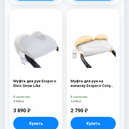
Муфта для рук Esspero
Муфта для рук на
Elvis Snow Like
коляску Esspero Cosy
Lux White
В наличии
В наличии
4 600 р
4 690 р
3 890
2 790
e
e
Купить
Купить