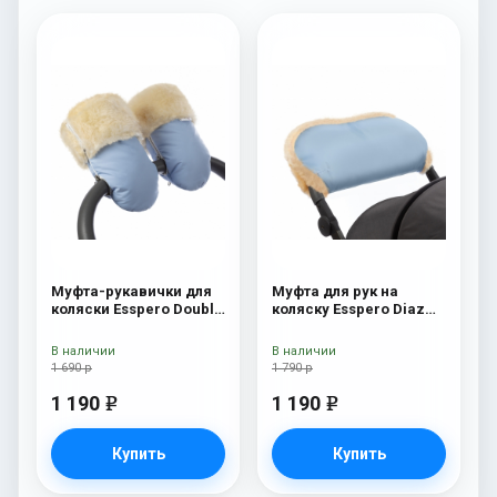
Муфта-рукавички для
Муфта для рук на
коляски Esspero Double
коляску Esspero Diaz
(Натуральная шерсть)
(Натуральная шерсть)
Blue Mountain
Blue Mountain
В наличии
В наличии
1 690 р
1 790 р
1 190
1 190
e
e
Купить
Купить