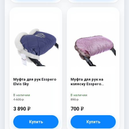
Муфта для рук Esspero
Муфта для рук на
Elvis Sky
коляску Esspero
Jennifer Pink
В наличии
В наличии
4 600 р
890 р
3 890
700
e
e
Купить
Купить