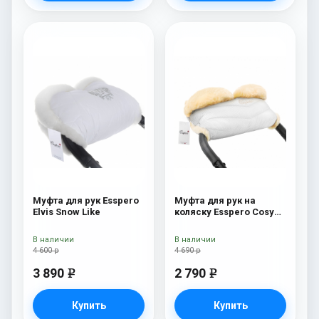
Муфта для рук Esspero
Муфта для рук на
Elvis Snow Like
коляску Esspero Cosy
Lux White
В наличии
В наличии
4 600 р
4 690 р
3 890
2 790
e
e
Купить
Купить