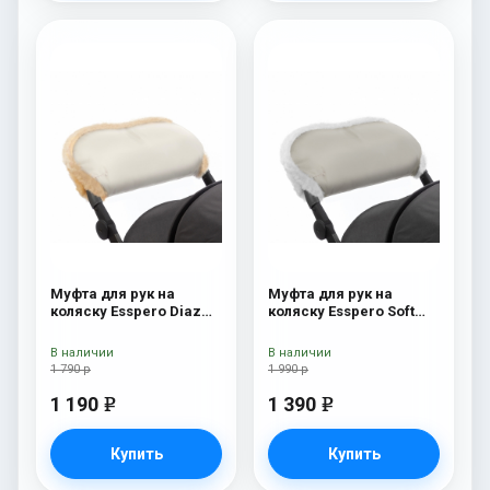
Муфта для рук на
Муфта для рук на
коляску Esspero Diaz
коляску Esspero Soft
(Натуральная шерсть)
Fur Beige
Beige
В наличии
В наличии
1 790 р
1 990 р
1 190
1 390
e
e
Купить
Купить