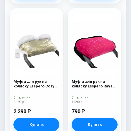
Муфта для рук на
Муфта для рук на
коляску Esspero Cosy
коляску Esspero Rays
White Gold
Pink
В наличии
В наличии
4 190 р
1 090 р
2 290
790
e
e
Купить
Купить