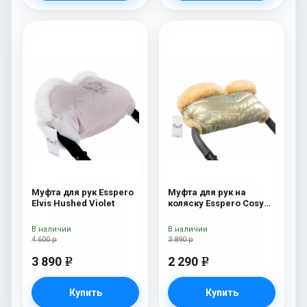
Муфта для рук Esspero
Муфта для рук на
Elvis Hushed Violet
коляску Esspero Cosy
Gold
В наличии
В наличии
4 600 р
3 890 р
3 890
2 290
e
e
Купить
Купить