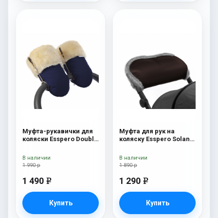
Муфта-рукавички для
Муфта для рук на
коляски Esspero Double
коляску Esspero Solana
(Натуральная шерсть)
(Натуральная шерсть)
Navy
Brown
В наличии
В наличии
1 990 р
1 890 р
1 490
1 290
e
e
Купить
Купить