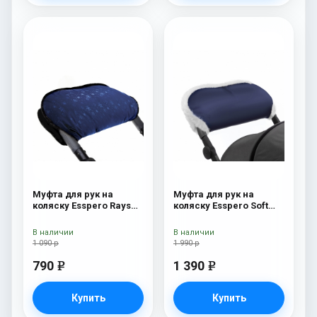
Муфта для рук на
Муфта для рук на
коляску Esspero Rays
коляску Esspero Soft
Navy
Fur Navy
В наличии
В наличии
1 090 р
1 990 р
790
1 390
e
e
Купить
Купить