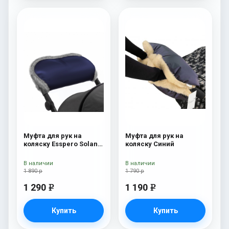
Муфта для рук на
Муфта для рук на
коляску Esspero Solana
коляску Синий
(Натуральная шерсть)
Deep Ocean
В наличии
В наличии
1 890 р
1 790 р
1 290
1 190
e
e
Купить
Купить