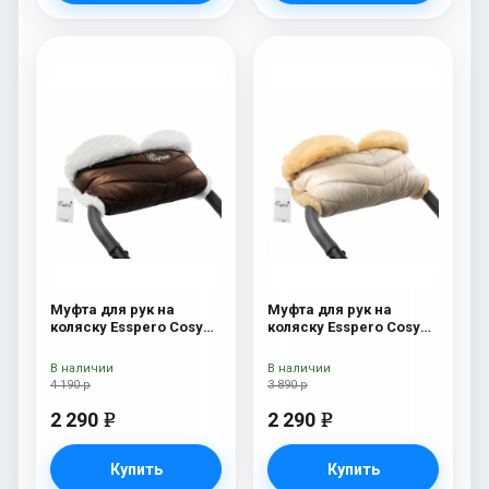
Муфта для рук на
Муфта для рук на
коляску Esspero Cosy
коляску Esspero Cosy
White Chocco
Beige
В наличии
В наличии
4 190 р
3 890 р
2 290
2 290
e
e
Купить
Купить