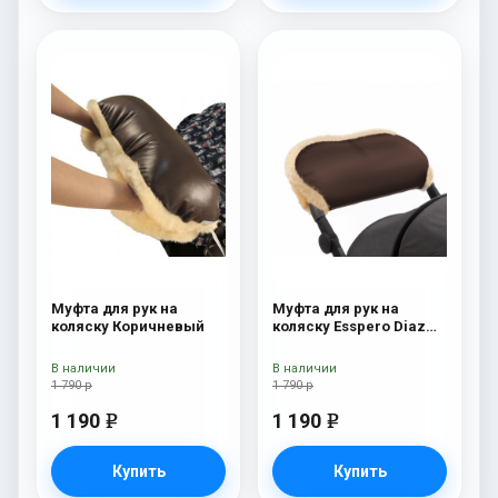
Муфта для рук на
Муфта для рук на
коляску Коричневый
коляску Esspero Diaz
(Натуральная шерсть)
Chocolat
В наличии
В наличии
1 790 р
1 790 р
1 190
1 190
e
e
Купить
Купить