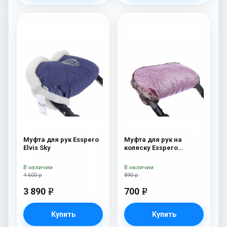
Муфта для рук Esspero
Муфта для рук на
Elvis Sky
коляску Esspero
Jennifer Pink
В наличии
В наличии
4 600 р
890 р
3 890
700
e
e
Купить
Купить