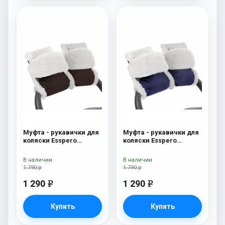
Муфта - рукавички для
Муфта - рукавички для
коляски Esspero
коляски Esspero
Christer (Натуральная
Christer (Натуральная
шерсть) Chocolat
шерсть) Navy
В наличии
В наличии
1 790 р
1 790 р
1 290
1 290
e
e
Купить
Купить