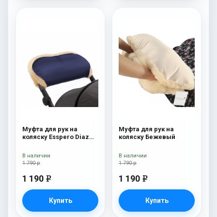
Муфта для рук на
Муфта для рук на
коляску Esspero Diaz
коляску Бежевый
(Натуральная шерсть)
Navy
В наличии
В наличии
1 790 р
1 790 р
1 190
1 190
e
e
Купить
Купить