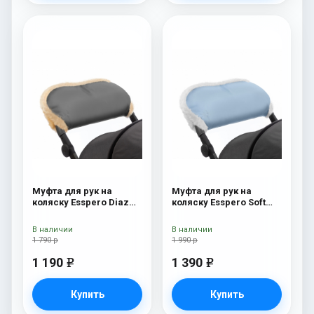
Муфта для рук на
Муфта для рук на
коляску Esspero Diaz
коляску Esspero Soft
(Натуральная шерсть)
Fur Blue Mountain
Grey
В наличии
В наличии
1 790 р
1 990 р
1 190
1 390
e
e
Купить
Купить