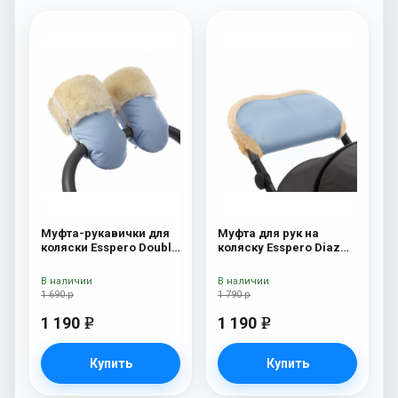
Муфта-рукавички для
Муфта для рук на
коляски Esspero Double
коляску Esspero Diaz
(Натуральная шерсть)
(Натуральная шерсть)
Blue Mountain
Blue Mountain
В наличии
В наличии
1 690 р
1 790 р
1 190
1 190
e
e
Купить
Купить