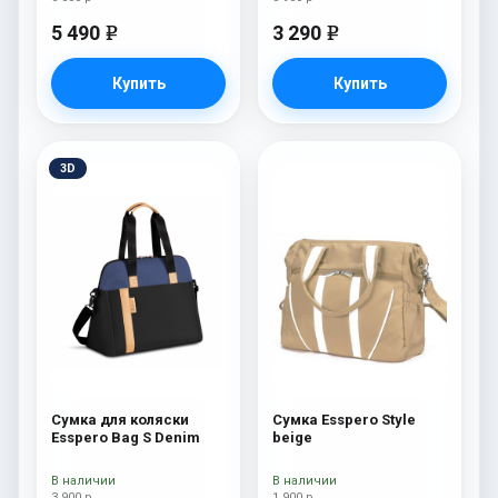
5 490
3 290
e
e
Купить
Купить
3D
Сумка для коляски
Сумка Esspero Style
Esspero Bag S Denim
beige
В наличии
В наличии
3 900 р
1 900 р