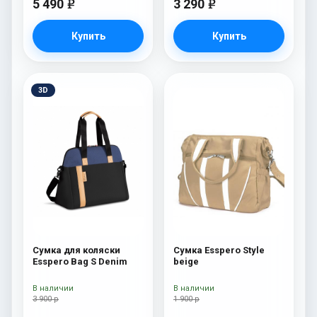
5 490
3 290
e
e
Купить
Купить
3D
Сумка для коляски
Сумка Esspero Style
Esspero Bag S Denim
beige
В наличии
В наличии
3 900 р
1 900 р