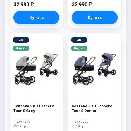
32 990
32 990
e
e
Купить
Купить
3D
3D
Видео
Видео
Коляска 2 в 1 Esspero
Коляска 2 в 1 Esspero
Tour S Grey
Tour S Denim
В наличии
В наличии
43 190 р
43 190 р