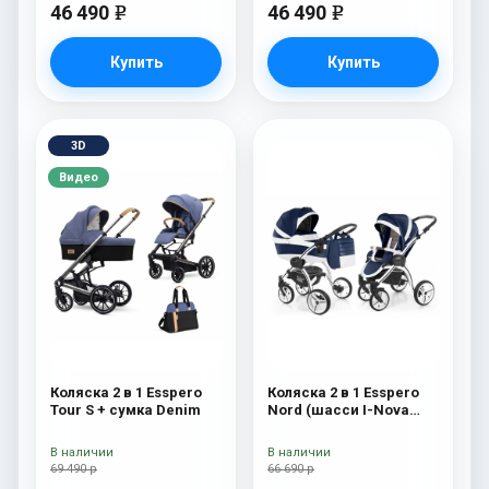
46 490
46 490
e
e
Купить
Купить
3D
Видео
Коляска 2 в 1 Esspero
Коляска 2 в 1 Esspero
Tour S + сумка Denim
Nord (шасси I-Nova
White) Brooklin
В наличии
В наличии
69 490 р
66 690 р