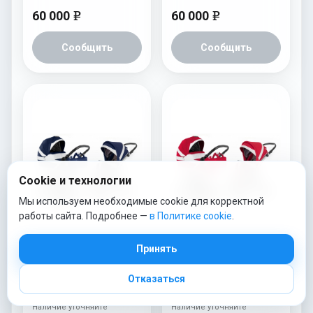
60 000
60 000
e
e
Сообщить
Сообщить
Cookie и технологии
Мы используем необходимые cookie для корректной
работы сайта. Подробнее —
в Политике cookie
.
Принять
Коляска 2 в 1 Esspero
Коляска 2 в 1 Esspero
Nord (шасси Tour
Nord (шасси Tour
Отказаться
White) Brooklin
White) Beauty
Наличие уточняйте
Наличие уточняйте