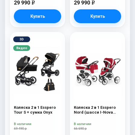
29 990
29 990
e
e
Купить
Купить
3D
Видео
Коляска 2 в 1 Esspero
Коляска 2 в 1 Esspero
Tour S + сумка Onyx
Nord (шасси I-Nova
White) Beauty
В наличии
В наличии
69 490 р
66 690 р