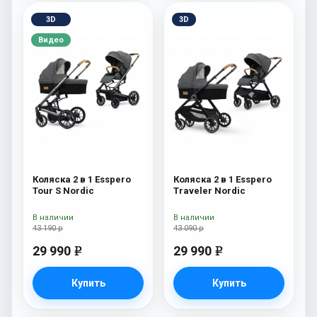
3D
3D
Видео
Коляска 2 в 1 Esspero
Коляска 2 в 1 Esspero
Tour S Nordic
Traveler Nordic
В наличии
В наличии
43 190 р
43 090 р
29 990
29 990
e
e
Купить
Купить