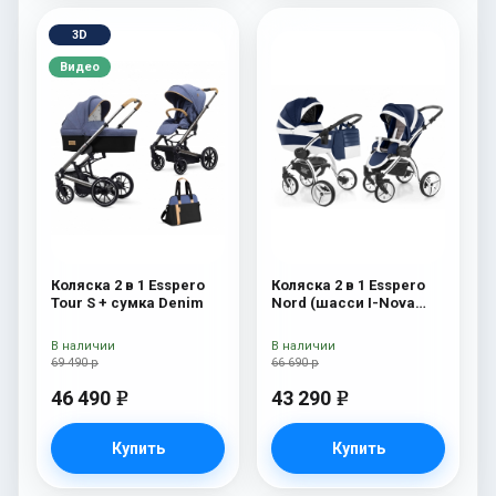
3D
Видео
Коляска 2 в 1 Esspero
Коляска 2 в 1 Esspero
Tour S + сумка Denim
Nord (шасси I-Nova
White) Brooklin
В наличии
В наличии
69 490 р
66 690 р
46 490
43 290
e
e
Купить
Купить