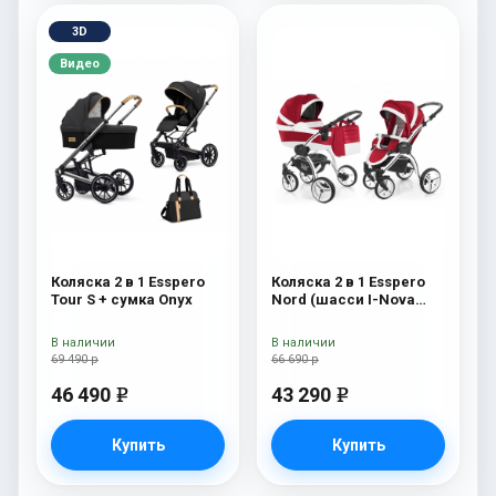
3D
Видео
Коляска 2 в 1 Esspero
Коляска 2 в 1 Esspero
Tour S + сумка Onyx
Nord (шасси I-Nova
White) Beauty
В наличии
В наличии
69 490 р
66 690 р
46 490
43 290
e
e
Купить
Купить