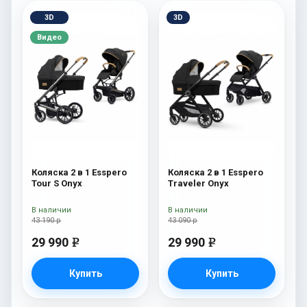
3D
3D
Видео
Коляска 2 в 1 Esspero
Коляска 2 в 1 Esspero
Tour S Onyx
Traveler Onyx
В наличии
В наличии
43 190 р
43 090 р
29 990
29 990
e
e
Купить
Купить