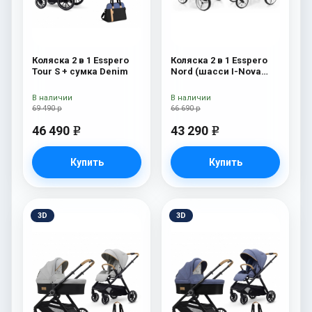
Коляска 2 в 1 Esspero
Коляска 2 в 1 Esspero
Tour S + сумка Denim
Nord (шасси I-Nova
White) Brooklin
В наличии
В наличии
69 490 р
66 690 р
46 490
43 290
e
e
Купить
Купить
3D
3D