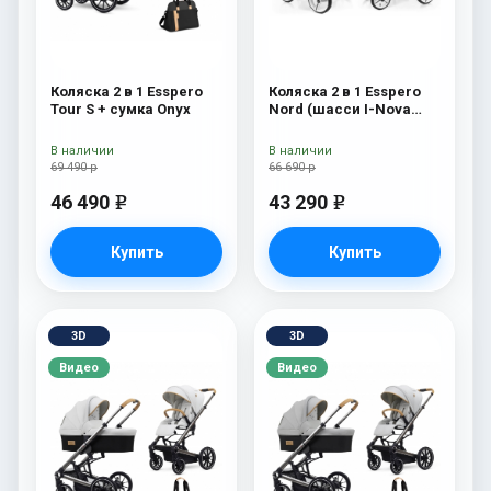
Коляска 2 в 1 Esspero
Коляска 2 в 1 Esspero
Tour S + сумка Onyx
Nord (шасси I-Nova
White) Beauty
В наличии
В наличии
69 490 р
66 690 р
46 490
43 290
e
e
Купить
Купить
3D
3D
Видео
Видео