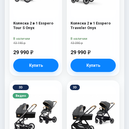
Коляска 2 в 1 Esspero
Коляска 2 в 1 Esspero
Tour S Onyx
Traveler Onyx
В наличии
В наличии
43 190 р
43 090 р
29 990
29 990
e
e
Купить
Купить
3D
3D
Видео