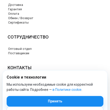
Доставка
Гарантия
Оплата
Обмен / Возврат
Сертификаты
СОТРУДНИЧЕСТВО
Оптовый отдел
Поставщикам
КОНТАКТЫ
Cookie и технологии
8 (800) 707-76-34
info@esspero-market.ru
Мы используем необходимые cookie для корректной
работы сайта. Подробнее —
в Политике cookie
.
esspero-market - Официальный сайт
Принять