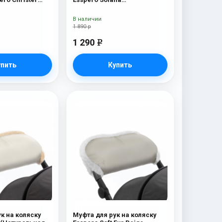
я шерсть) Navy
(Натуральная шерсть) Deep
Ocean
В наличии
1 890 р
1 290
e
упить
Купить
к на коляску
Муфта для рук на коляску