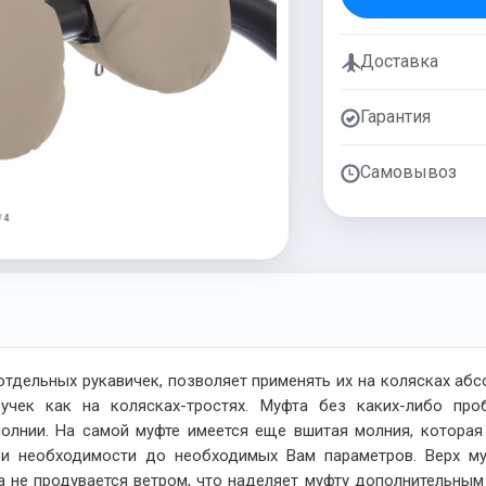
Доставка
Гарантия
Самовывоз
/ 4
тдельных рукавичек, позволяет применять их на колясках абс
учек как на колясках-тростях. Муфта без каких-либо пр
олнии. На самой муфте имеется еще вшитая молния, котора
ри необходимости до необходимых Вам параметров. Верх му
а не продувается ветром, что наделяет муфту дополнительным