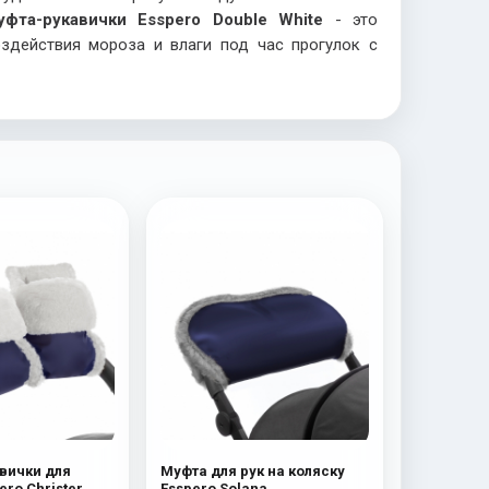
уфта-рукавички Esspero Double White
- это
здействия мороза и влаги под час прогулок с
вички для
Муфта для рук на коляску
ero Christer
Esspero Solana