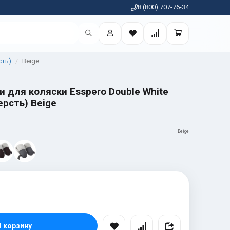
8 (800) 707-76-34
сть)
Beige
 для коляски Esspero Double White
рсть) Beige
Beige
В корзину