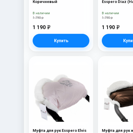
Коричневый
Esspero Diaz (
шерсть) Choco
В наличии
В наличии
1 790 р
1 790 р
1 190
1 190
e
e
Купить
Купи
Муфта для рук Esspero Elvis
Муфта для рук 