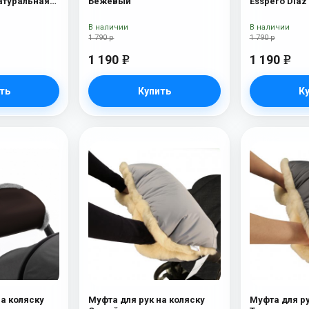
Натуральная
Бежевый
Esspero Diaz
шерсть) B
В наличии
В наличии
1 790 р
1 790 р
1 190
1 190
e
e
ть
Купить
К
на коляску
Муфта для рук на коляску
Муфта для ру