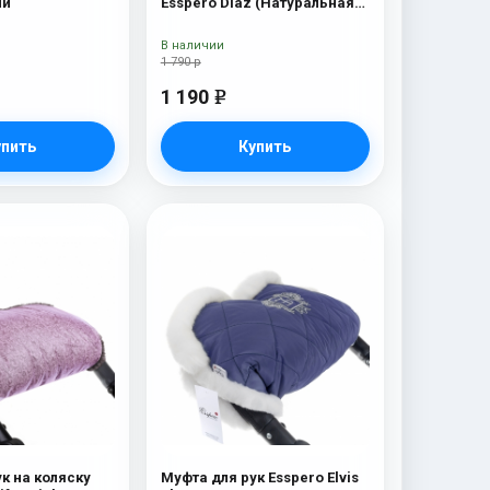
ый
Esspero Diaz (Натуральная
шерсть) Grey
В наличии
1 790 р
1 190
e
упить
Купить
к на коляску
Муфта для рук Esspero Elvis