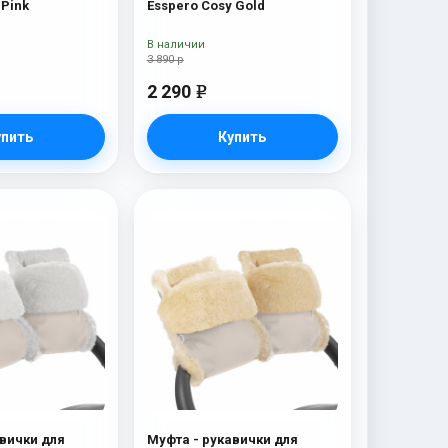
Esspero Rays Pink
Esspero Cosy Gold
В наличии
3 890 р
2 290
e
упить
Купить
вички для
Муфта - рукавички для