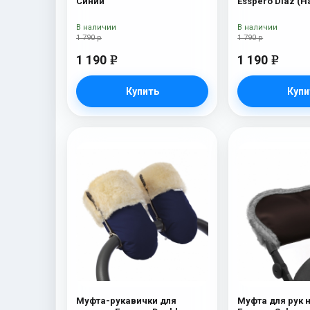
Синий
Esspero Diaz (
шерсть) Navy
В наличии
В наличии
1 790 р
1 790 р
1 190
1 190
e
e
Купить
Купи
Муфта-рукавички для
Муфта для рук 