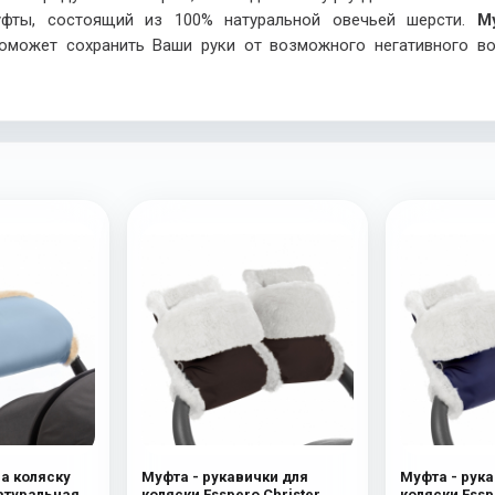
уфты, состоящий из 100% натуральной овечьей шерсти.
М
поможет сохранить Ваши руки от возможного негативного во
на коляску
Муфта - рукавички для
Муфта - рука
Натуральная
коляски Esspero Christer
коляски Essp