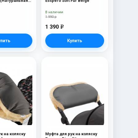
 (Натуральная
Esspero Soft Fur Beige
eige
В наличии
1 990 р
1 390
e
упить
Купить
к на коляску
Муфта для рук на коляску