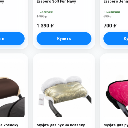
ays Navy
Esspero Soft Fur Navy
Esspero Jenn
В наличии
В наличии
1 990 р
890 р
1 390
700
e
e
ть
Купить
К
на коляску
Муфта для рук на коляску
Муфта для ру