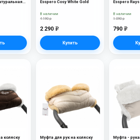
Натуральная
Esspero Cosy White Gold
lat
В наличии
В наличии
4 190 р
1 090 р
2 290
790
e
e
ть
Купить
К
на коляску
Муфта для рук на коляску
Муфта - рука