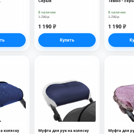
Серый
Темно - сер
ерсть)
В наличии
В наличии
1 790 р
1 790 р
1 190
1 190
e
e
ть
Купить
К
на коляску
Муфта для рук на коляску
Муфта для ру