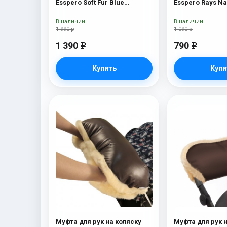
Esspero Soft Fur Blue
Esspero R
Mountain
В наличии
В наличии
1 990 р
1 090 р
1 390
790
e
e
Купить
Купи
Муфта для рук на коляску
Муфта для рук 