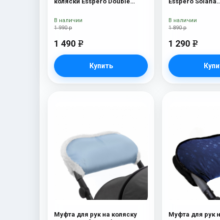
коляски Esspero Double
Esspero Solana
(Натуральная шерсть) Navy
(Натуральная ш
Brown
В наличии
В наличии
1 990 р
1 890 р
1 490
1 290
e
e
Купить
Купи
Муфта для рук на коляску
Муфта для рук 