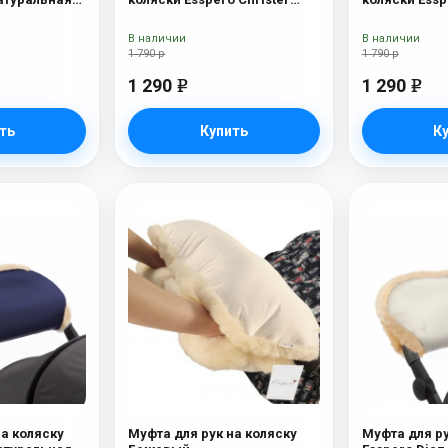
ue Mountain
(Натуральная шерсть)
(Натуральна
Chocolat
В наличии
В наличии
1 790 р
1 790 р
1 290
1 290
e
e
ть
Купить
К
на коляску
Муфта для рук на коляску
Муфта для ру