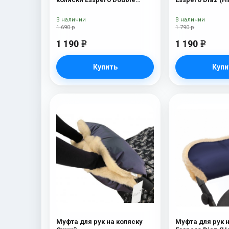
(Натуральная шерсть) Blue
шерсть) Bl
Mountain
В наличии
В наличии
1 690 р
1 790 р
1 190
1 190
e
e
Купить
Купи
Муфта для рук на коляску
Муфта для рук 