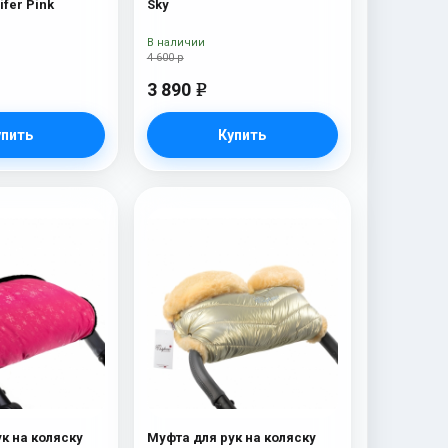
ifer Pink
Sky
В наличии
4 600 р
3 890
e
упить
Купить
к на коляску
Муфта для рук на коляску