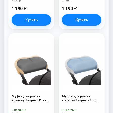
1 790 р
1 790 р
1 190
1 190
e
e
Купить
Купить
Муфта для рук на
Муфта для рук на
коляску Esspero Diaz
коляску Esspero Soft
(Натуральная шерсть)
Fur Blue Mountain
Grey
В наличии
В наличии