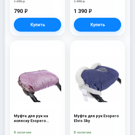
1 090 р
1 990 р
790
1 390
e
e
Купить
Купить
Муфта для рук на
Муфта для рук Esspero
коляску Esspero
Elvis Sky
Jennifer Pink
В наличии
В наличии