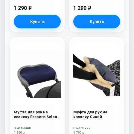
1 290
1 290
e
e
Купить
Купить
Муфта для рук на
Муфта для рук на
коляску Esspero Solana
коляску Синий
(Натуральная шерсть)
Deep Ocean
В наличии
В наличии
1 890 р
1 790 р