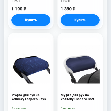
1 790 р
1 990 р
1 190
1 390
e
e
Купить
Купить
Муфта для рук на
Муфта для рук на
коляску Esspero Rays
коляску Esspero Soft
Navy
Fur Navy
В наличии
В наличии