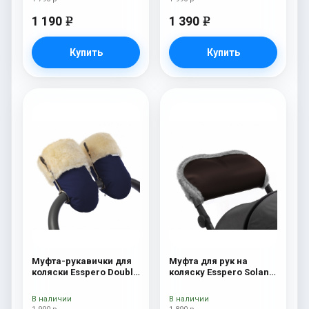
1 190
1 390
e
e
Купить
Купить
Муфта-рукавички для
Муфта для рук на
коляски Esspero Double
коляску Esspero Solana
(Натуральная шерсть)
(Натуральная шерсть)
Navy
Brown
В наличии
В наличии