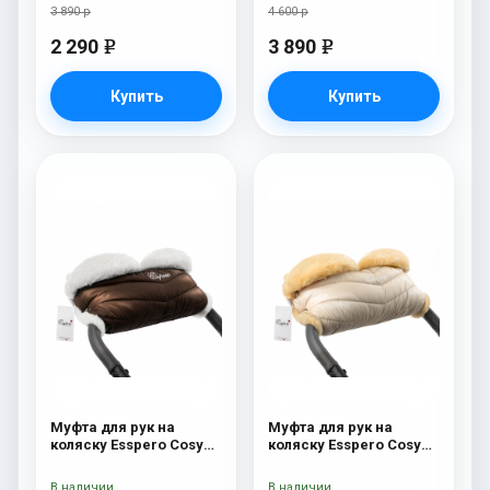
3 890 р
4 600 р
2 290
3 890
e
e
Купить
Купить
Муфта для рук на
Муфта для рук на
коляску Esspero Cosy
коляску Esspero Cosy
White Chocco
Beige
В наличии
В наличии