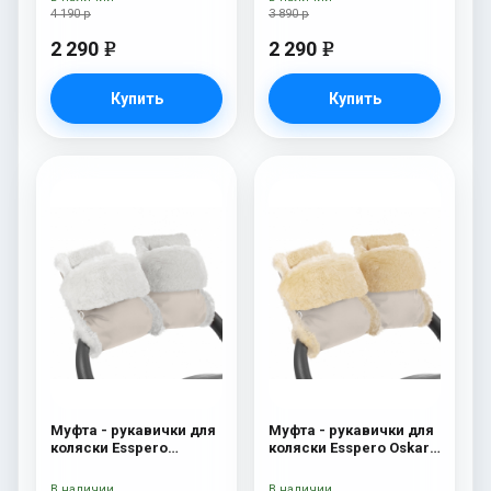
4 190 р
3 890 р
2 290
2 290
e
e
Купить
Купить
Муфта - рукавички для
Муфта - рукавички для
коляски Esspero
коляски Esspero Oskar
Christer (Натуральная
(Натуральная шерсть)
шерсть) Beige
Beige
В наличии
В наличии