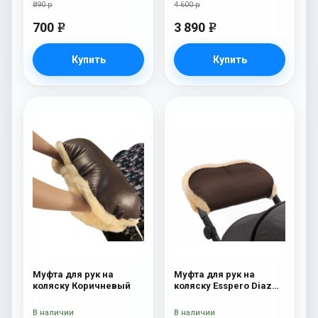
890 р
4 600 р
700
3 890
e
e
Купить
Купить
Муфта для рук на
Муфта для рук на
коляску Коричневый
коляску Esspero Diaz
(Натуральная шерсть)
Chocolat
В наличии
В наличии