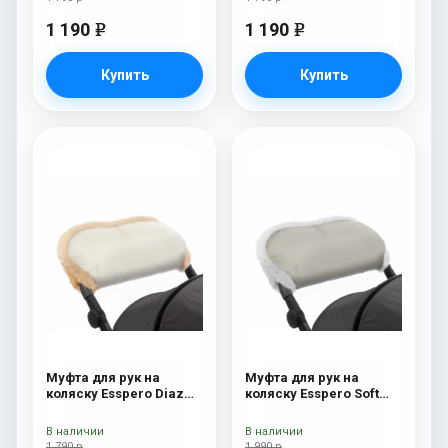
1 190
1 190
e
e
Купить
Купить
Муфта для рук на
Муфта для рук на
коляску Esspero Diaz
коляску Esspero Soft
(Натуральная шерсть)
Fur Beige
Beige
В наличии
В наличии
1 790 р
1 990 р