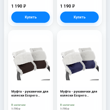
1 190
1 190
e
e
Купить
Купить
Муфта - рукавички для
Муфта - рукавички для
коляски Esspero
коляски Esspero
Christer (Натуральная
Christer (Натуральная
шерсть) Chocolat
шерсть) Navy
В наличии
В наличии
1 790 р
1 790 р