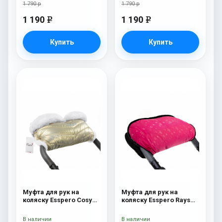
1 790 р
1 790 р
1 190
1 190
e
e
Купить
Купить
Муфта для рук на
Муфта для рук на
коляску Esspero Cosy
коляску Esspero Rays
White Gold
Pink
В наличии
В наличии