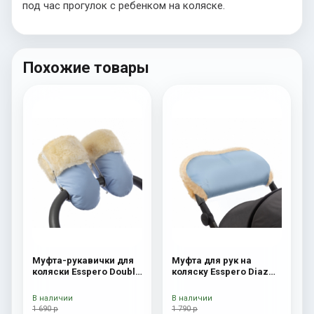
под час прогулок с ребенком на коляске.
Похожие товары
Муфта-рукавички для
Муфта для рук на
коляски Esspero Double
коляску Esspero Diaz
(Натуральная шерсть)
(Натуральная шерсть)
Blue Mountain
Blue Mountain
В наличии
В наличии
1 690 р
1 790 р