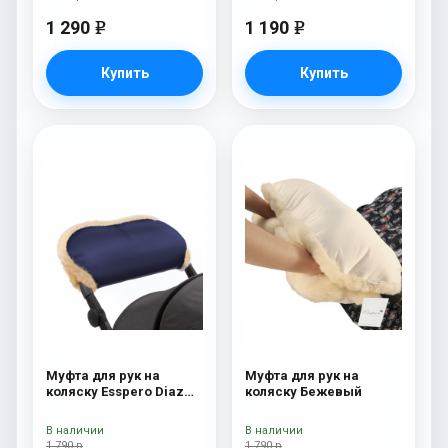
1 290
1 190
e
e
Купить
Купить
Муфта для рук на
Муфта для рук на
коляску Esspero Diaz
коляску Бежевый
(Натуральная шерсть)
Navy
В наличии
В наличии
1 790 р
1 790 р