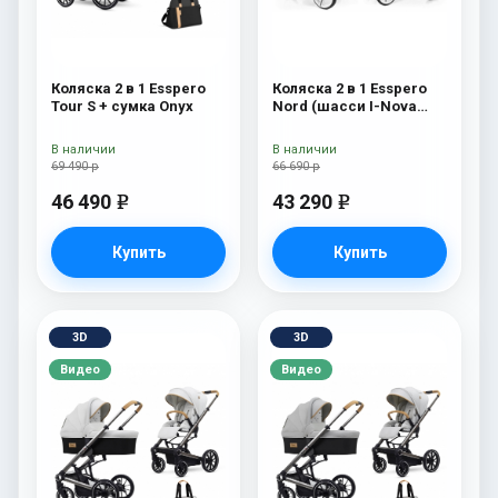
Коляска 2 в 1 Esspero
Коляска 2 в 1 Esspero
Tour S + сумка Onyx
Nord (шасси I-Nova
White) Beauty
В наличии
В наличии
69 490 р
66 690 р
46 490
43 290
e
e
Купить
Купить
3D
3D
Видео
Видео