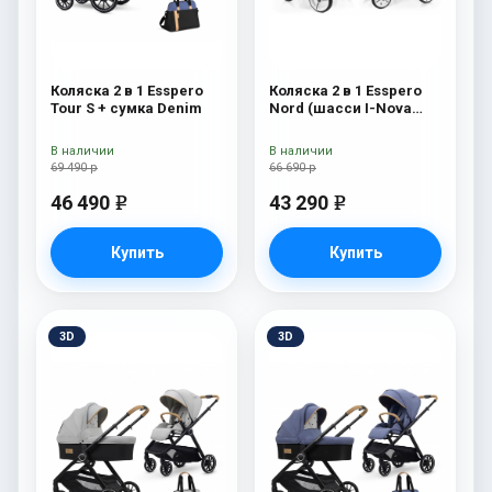
Коляска 2 в 1 Esspero
Коляска 2 в 1 Esspero
Tour S + сумка Denim
Nord (шасси I-Nova
White) Brooklin
В наличии
В наличии
69 490 р
66 690 р
46 490
43 290
e
e
Купить
Купить
3D
3D