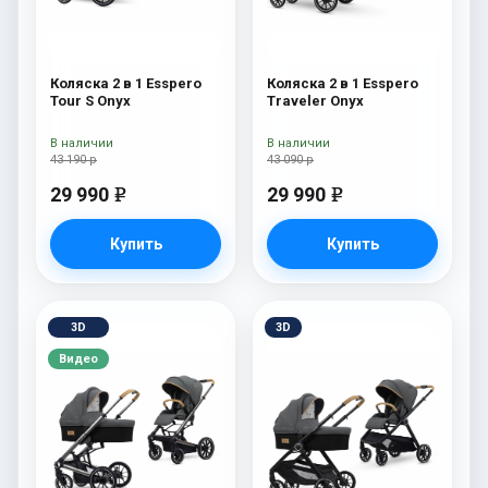
Коляска 2 в 1 Esspero
Коляска 2 в 1 Esspero
Tour S Onyx
Traveler Onyx
В наличии
В наличии
43 190 р
43 090 р
29 990
29 990
e
e
Купить
Купить
3D
3D
Видео