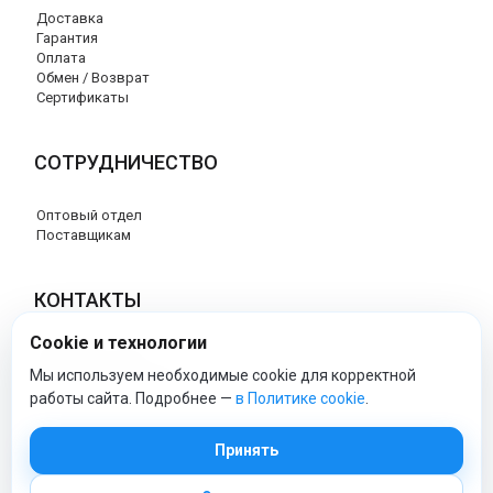
Доставка
Гарантия
Оплата
Обмен / Возврат
Сертификаты
СОТРУДНИЧЕСТВО
Оптовый отдел
Поставщикам
КОНТАКТЫ
Cookie и технологии
8 (800) 707-76-34
info@esspero-market.ru
Мы используем необходимые cookie для корректной
работы сайта. Подробнее —
в Политике cookie
.
esspero-market - Официальный сайт
Принять