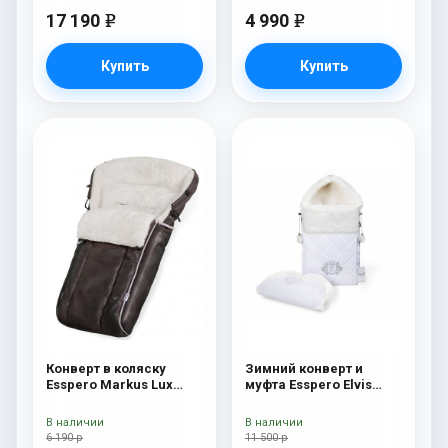
17 190
4 990
e
e
Купить
Купить
Конверт в коляску
Зимний конверт и
Esspero Markus Lux
муфта Esspero Elvis
(натуральная 100%
(100% шерсть) Snow
овечья шерсть) Brown
Like
В наличии
В наличии
6 190 р
11 500 р