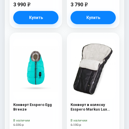
3 990
3 790
e
e
Купить
Купить
Конверт Esspero Egg
Конверт в коляску
Breeze
Esspero Markus Lux
(натуральная 100%
овечья шерсть) Black
В наличии
В наличии
6 590 р
6 190 р