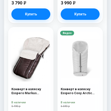
3 790
3 990
e
e
Купить
Купить
Видео
Конверт в коляску
Конверт в коляску
Esspero Markus
Esspero Cosy Arctic
(натуральная 100%
White
шерсть) Chocolat
В наличии
В наличии
5 490 р
6 690 р