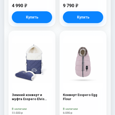
4 990
9 790
e
e
Купить
Купить
Зимний конверт и
Конверт Esspero Egg
муфта Esspero Elvis
Flour
(100% шерсть) Sky
В наличии
В наличии
11 500 р
6 590 р