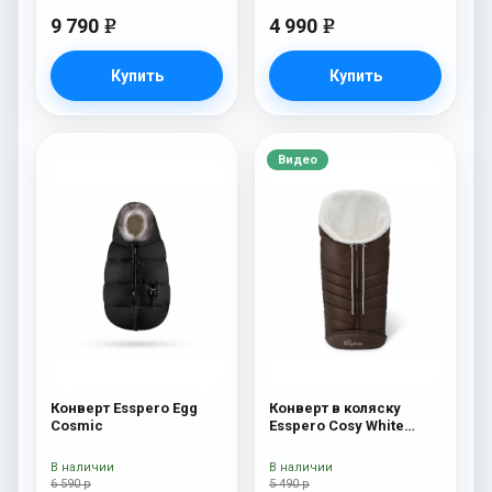
9 790
4 990
e
e
Купить
Купить
Видео
Конверт Esspero Egg
Конверт в коляску
Cosmic
Esspero Cosy White
Chocco
В наличии
В наличии
6 590 р
5 490 р