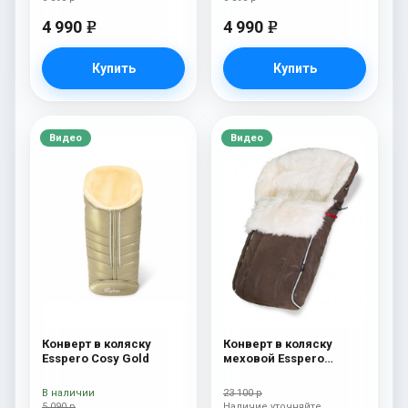
4 990
4 990
e
e
Купить
Купить
Видео
Видео
Конверт в коляску
Конверт в коляску
Esspero Cosy Gold
меховой Esspero
Nicolas Icelandic Sheep
(натуральная овчина)
В наличии
23 100 р
Nubuck
5 090 р
Наличие уточняйте