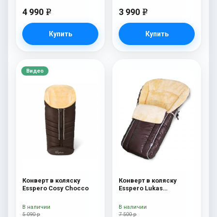
4 990
3 990
e
e
Купить
Купить
Видео
Конверт в коляску
Конверт в коляску
Esspero Cosy Chocco
Esspero Lukas
(натуральная 100%
шерсть) Chocolat
В наличии
В наличии
5 090 р
7 500 р