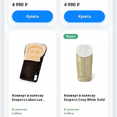
4 990
4 990
e
e
Купить
Купить
Видео
Конверт в коляску
Конверт в коляску
Esspero Lukas Lux
Esspero Cosy White Gold
(натуральная 100%
шерсть) Brown
В наличии
В наличии
6 390 р
5 490 р