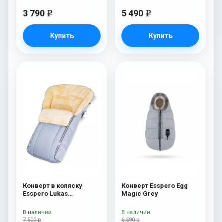
3 790
5 490
e
e
Купить
Купить
Конверт в коляску
Конверт Esspero Egg
Esspero Lukas
Magic Grey
(натуральная 100%
шерсть) Blue Mountain
В наличии
В наличии
7 500 р
6 590 р