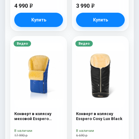
4 990
3 990
e
e
Купить
Купить
Видео
Видео
Конверт в коляску
Конверт в коляску
меховой Esspero
Esspero Cosy Lux Black
Nicolas Leatherette
(натуральная овчина)
В наличии
В наличии
Sky
17 990 р
6 690 р