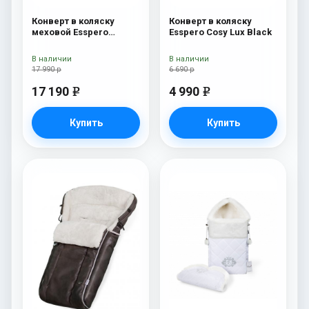
Конверт в коляску
Конверт в коляску
меховой Esspero
Esspero Cosy Lux Black
Nicolas Leatherette
(натуральная овчина)
В наличии
В наличии
Sky
17 990 р
6 690 р
17 190
4 990
e
e
Купить
Купить