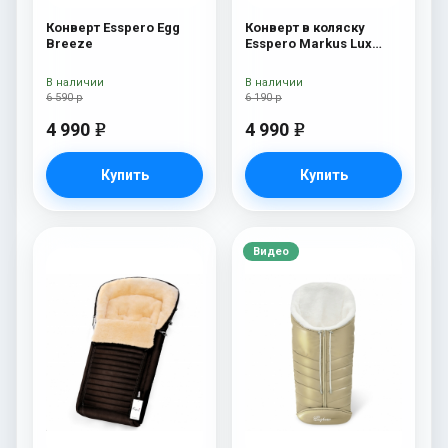
Конверт Esspero Egg
Конверт в коляску
Breeze
Esspero Markus Lux
(натуральная 100%
овечья шерсть) Black
В наличии
В наличии
6 590 р
6 190 р
4 990
4 990
e
e
Купить
Купить
Видео