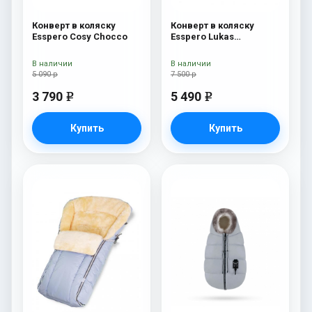
Конверт в коляску
Конверт в коляску
Esspero Cosy Chocco
Esspero Lukas
(натуральная 100%
шерсть) Chocolat
В наличии
В наличии
5 090 р
7 500 р
3 790
5 490
e
e
Купить
Купить