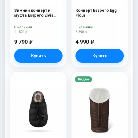
Зимний конверт и
Конверт Esspero Egg
муфта Esspero Elvis
Flour
(100% шерсть) Sky
В наличии
В наличии
11 500 р
6 590 р
9 790
4 990
e
e
Купить
Купить
Видео