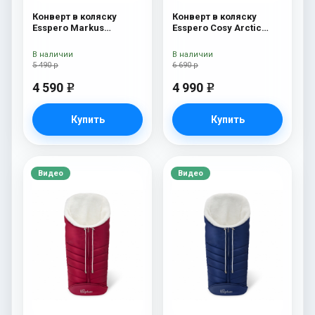
Конверт в коляску
Конверт в коляску
Esspero Markus
Esspero Cosy Arctic
(натуральная 100%
White
шерсть) Chocolat
В наличии
В наличии
5 490 р
6 690 р
4 590
4 990
e
e
Купить
Купить
Видео
Видео