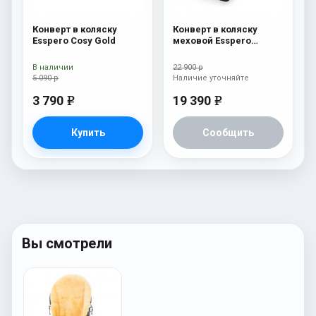
Конверт в коляску
Конверт в коляску
Esspero Cosy Gold
меховой Esspero
Nicolas Leatherette
(натуральная овчина)
В наличии
22 900 р
Diamond
5 090 р
Наличие уточняйте
3 790
19 390
e
e
Купить
Сообщить
Вы смотрели