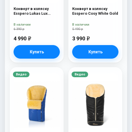
Конверт в коляску
Конверт в коляску
Esspero Lukas Lux
Esspero Cosy White Gold
(натуральная 100%
шерсть) Brown
В наличии
В наличии
6 390 р
5 490 р
4 990
3 990
e
e
Купить
Купить
Видео
Видео