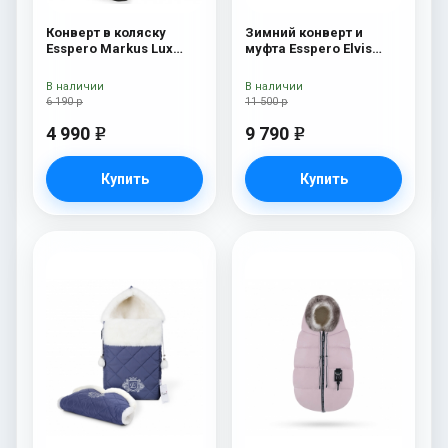
Конверт в коляску
Зимний конверт и
Esspero Markus Lux
муфта Esspero Elvis
(натуральная 100%
(100% шерсть) Snow
овечья шерсть) Brown
Like
В наличии
В наличии
6 190 р
11 500 р
4 990
9 790
e
e
Купить
Купить