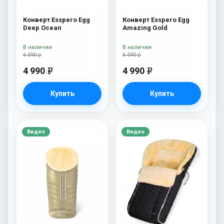
Конверт Esspero Egg
Конверт Esspero Egg
Deep Ocean
Amazing Gold
В наличии
В наличии
6 590 р
6 590 р
4 990
4 990
e
e
Купить
Купить
Видео
Видео