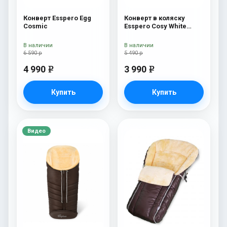
Конверт Esspero Egg
Конверт в коляску
Cosmic
Esspero Cosy White
Chocco
В наличии
В наличии
6 590 р
5 490 р
4 990
3 990
e
e
Купить
Купить
Видео