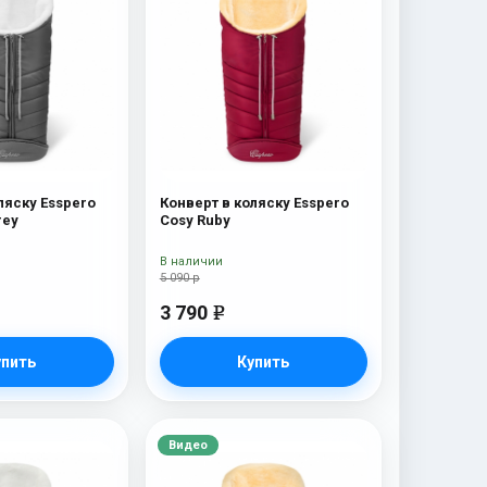
ляску Esspero
Конверт в коляску Esspero
rey
Cosy Ruby
В наличии
5 090 р
3 790
e
упить
Купить
Видео