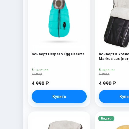
Конверт Esspero Egg Breeze
Конверт в коляс
Markus Lux (на
100% овечья ше
В наличии
В наличии
6 590 р
6 190 р
4 990
4 990
e
e
Купить
Купи
Видео