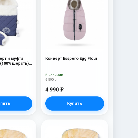
ерт и муфта
Конверт Esspero Egg Flour
s (100% шерсть)
В наличии
6 590 р
4 990
e
упить
Купить