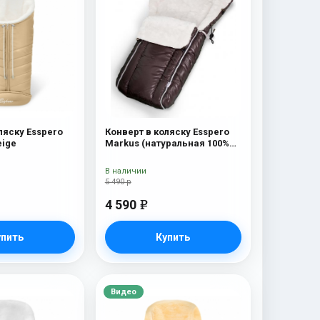
ляску Esspero
Конверт в коляску Esspero
eige
Markus (натуральная 100%
шерсть) Chocolat
В наличии
5 490 р
4 590
e
упить
Купить
Видео