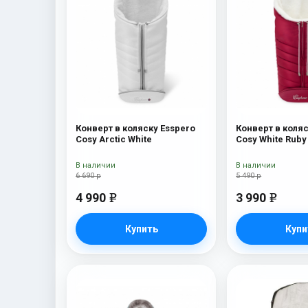
Конверт в коляску Esspero
Конверт в коляс
Cosy Arctic White
Cosy White Ruby
В наличии
В наличии
6 690 р
5 490 р
4 990
3 990
e
e
Купить
Купи