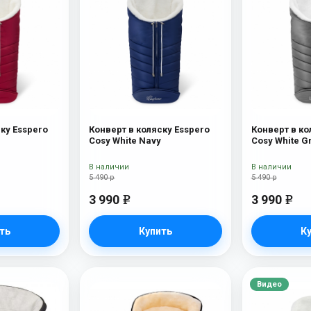
ку Esspero
Конверт в коляску Esspero
Конверт в ко
Cosy White Navy
Cosy White G
В наличии
В наличии
5 490 р
5 490 р
3 990
3 990
e
e
ть
Купить
К
Видео