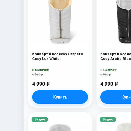
Конверт в коляску Esspero
Конверт в коляс
Cosy Lux White
Cosy Arctic Bla
В наличии
В наличии
6 690 р
6 690 р
4 990
4 990
e
e
Купить
Купи
Видео
Видео