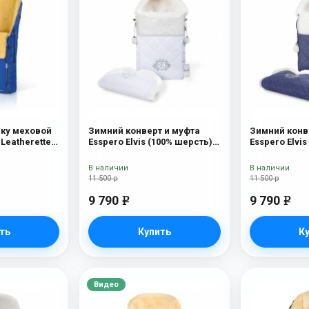
ску меховой
Зимний конверт и муфта
Зимний конв
 Leatherette
Esspero Elvis (100% шерсть)
Esspero Elvi
вчина) Sky
Snow Like
Sky
В наличии
В наличии
11 500 р
11 500 р
9 790
9 790
e
e
ть
Купить
К
Видео