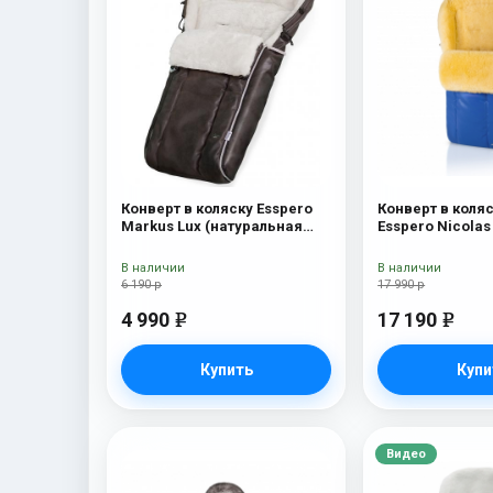
Конверт в коляску Esspero
Конверт в коля
Markus Lux (натуральная
Esspero Nicolas
100% овечья шерсть) Brown
(натуральная о
В наличии
В наличии
6 190 р
17 990 р
4 990
17 190
e
e
Купить
Купи
Видео