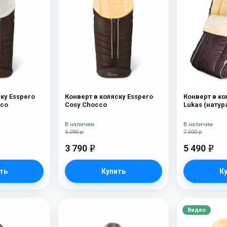
ку Esspero
Конверт в коляску Esspero
Конверт в ко
cco
Cosy Chocco
Lukas (натур
шерсть) Choc
В наличии
В наличии
5 090 р
7 500 р
3 790
5 490
e
e
ть
Купить
К
Видео