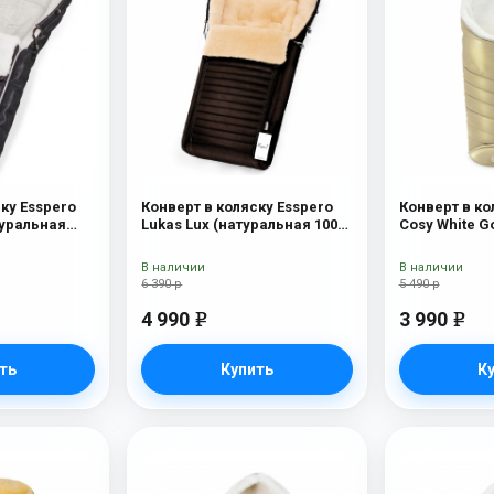
ку Esspero
Конверт в коляску Esspero
Конверт в ко
туральная
Lukas Lux (натуральная 100%
Cosy White G
рсть) Black
шерсть) Brown
В наличии
В наличии
6 390 р
5 490 р
4 990
3 990
e
e
ть
Купить
К