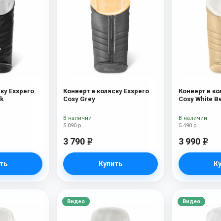
ку Esspero
Конверт в коляску Esspero
Конверт в ко
ck
Cosy Grey
Cosy White B
В наличии
В наличии
5 090 р
5 490 р
3 790
3 990
e
e
ть
Купить
К
Видео
Видео