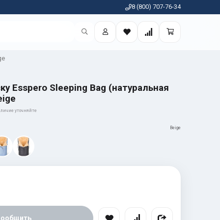
8 (800) 707-76-34
ge
ку Esspero Sleeping Bag (натуральная
eige
личие уточняйте
Beige
Сообщить