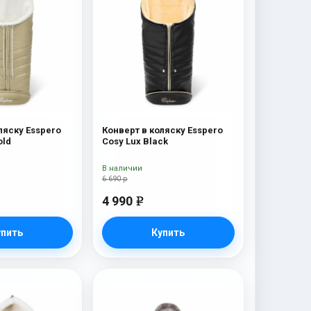
ляску Esspero
Конверт в коляску Esspero
old
Cosy Lux Black
В наличии
6 690 р
4 990
e
упить
Купить