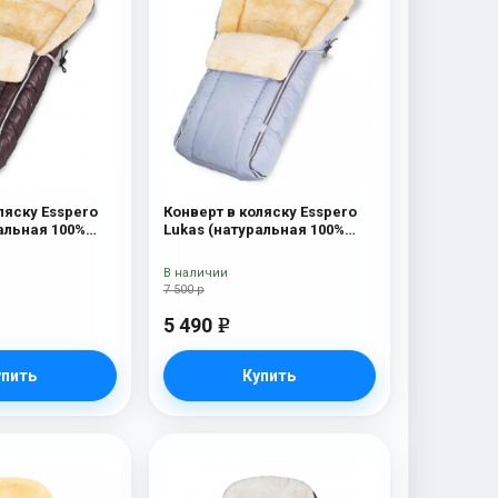
ляску Esspero
Конверт в коляску Esspero
альная 100%
Lukas (натуральная 100%
olat
шерсть) Blue Mountain
В наличии
7 500 р
5 490
e
упить
Купить