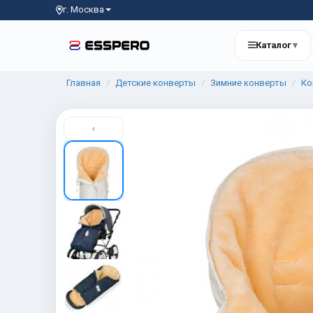
г. Москва
Каталог
▾
Главная
Детские конверты
Зимние конверты
Ко
‹