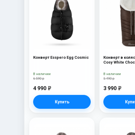
Конверт Esspero Egg Cosmic
Конверт в коляс
Cosy White Cho
В наличии
В наличии
6 590 р
5 490 р
4 990
3 990
e
e
Купить
Купи