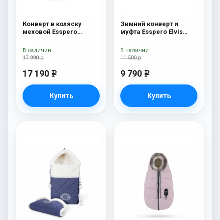
Конверт в коляску
Зимний конверт и
меховой Esspero
муфта Esspero Elvis
Nicolas Leatherette
(100% шерсть) Snow
(натуральная овчина)
Like
В наличии
В наличии
Sky
17 990 р
11 500 р
17 190
9 790
e
e
Купить
Купить