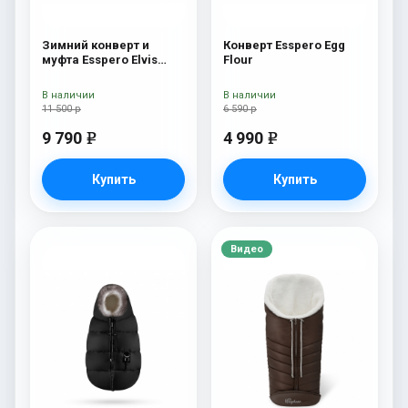
Зимний конверт и
Конверт Esspero Egg
муфта Esspero Elvis
Flour
(100% шерсть) Sky
В наличии
В наличии
11 500 р
6 590 р
9 790
4 990
e
e
Купить
Купить
Видео