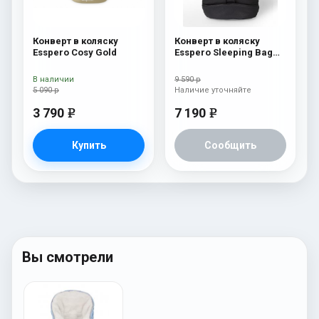
Конверт в коляску
Конверт в коляску
Esspero Cosy Gold
Esspero Sleeping Bag
Lux (натуральная 100%
шерсть) Black
В наличии
9 590 р
5 090 р
Наличие уточняйте
3 790
7 190
e
e
Купить
Сообщить
Вы смотрели