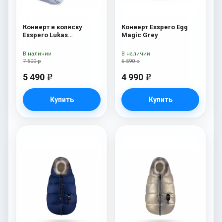
Конверт в коляску
Конверт Esspero Egg
Esspero Lukas
Magic Grey
(натуральная 100%
шерсть) Blue Mountain
В наличии
В наличии
7 500 р
6 590 р
5 490
4 990
e
e
Купить
Купить