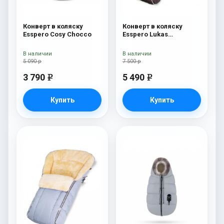
Конверт в коляску
Конверт в коляску
Esspero Cosy Chocco
Esspero Lukas
(натуральная 100%
шерсть) Chocolat
В наличии
В наличии
5 090 р
7 500 р
3 790
5 490
e
e
Купить
Купить