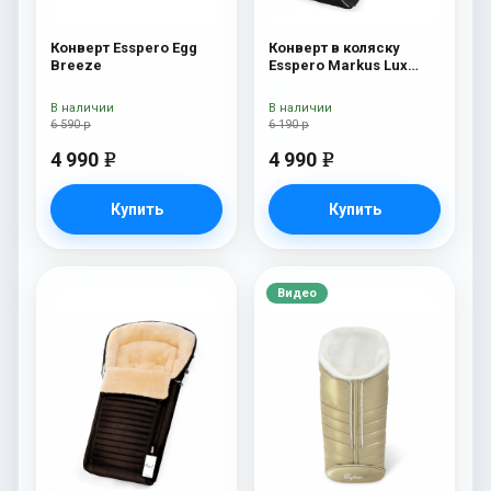
Конверт Esspero Egg
Конверт в коляску
Breeze
Esspero Markus Lux
(натуральная 100%
овечья шерсть) Black
В наличии
В наличии
6 590 р
6 190 р
4 990
4 990
e
e
Купить
Купить
Видео