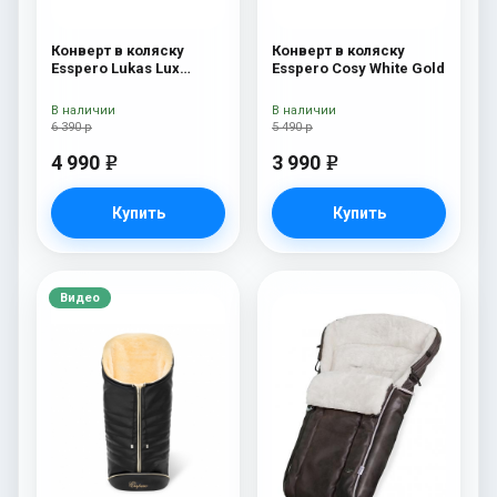
Конверт в коляску
Конверт в коляску
Esspero Lukas Lux
Esspero Cosy White Gold
(натуральная 100%
шерсть) Brown
В наличии
В наличии
6 390 р
5 490 р
4 990
3 990
e
e
Купить
Купить
Видео