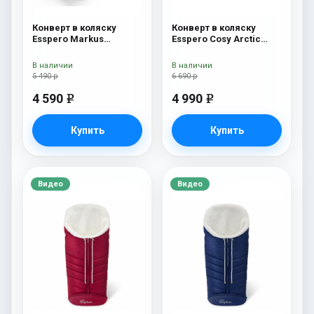
Конверт в коляску
Конверт в коляску
Esspero Markus
Esspero Cosy Arctic
(натуральная 100%
White
шерсть) Chocolat
В наличии
В наличии
5 490 р
6 690 р
4 590
4 990
e
e
Купить
Купить
Видео
Видео