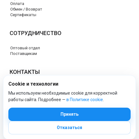
Оплата
Обмен / Возврат
Сертификаты
СОТРУДНИЧЕСТВО
Оптовый отдел
Поставщикам
КОНТАКТЫ
Cookie и технологии
8 (800) 707-76-34
info@esspero-market.ru
Мы используем необходимые cookie для корректной
работы сайта. Подробнее —
в Политике cookie
.
esspero-market - Официальный сайт
Принять
Отказаться
© 2026 Esspero-market.ru
Политика обработки персональных данных
|
Политика cookie