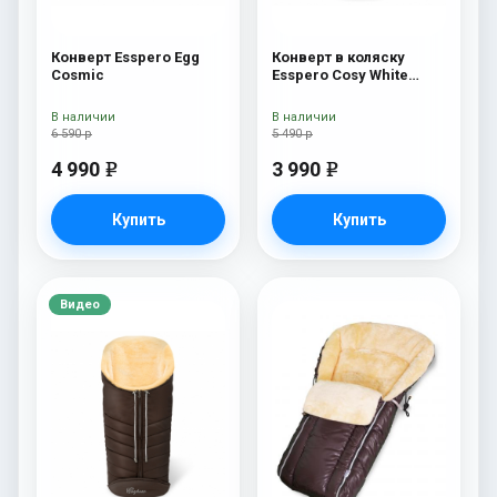
Конверт Esspero Egg
Конверт в коляску
Cosmic
Esspero Cosy White
Chocco
В наличии
В наличии
6 590 р
5 490 р
4 990
3 990
e
e
Купить
Купить
Видео