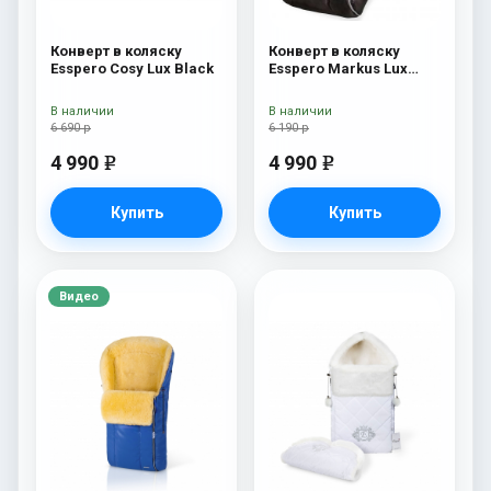
Конверт в коляску
Конверт в коляску
Esspero Cosy Lux Black
Esspero Markus Lux
(натуральная 100%
овечья шерсть) Brown
В наличии
В наличии
6 690 р
6 190 р
4 990
4 990
e
e
Купить
Купить
Видео