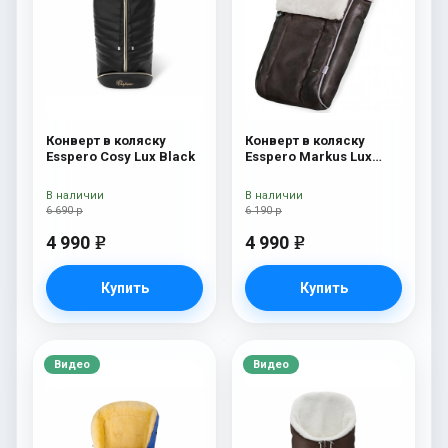
Конверт в коляску
Конверт в коляску
Esspero Cosy Lux Black
Esspero Markus Lux
(натуральная 100%
овечья шерсть) Brown
В наличии
В наличии
6 690 р
6 190 р
4 990
4 990
e
e
Купить
Купить
Видео
Видео