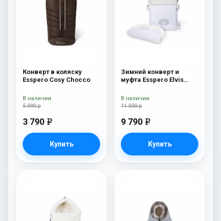
Конверт в коляску
Зимний конверт и
Esspero Cosy Chocco
муфта Esspero Elvis
(100% шерсть) Snow
Like
В наличии
В наличии
5 090 р
11 500 р
3 790
9 790
e
e
Купить
Купить