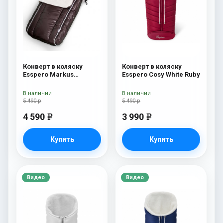
Конверт в коляску
Конверт в коляску
Esspero Markus
Esspero Cosy White Ruby
(натуральная 100%
шерсть) Chocolat
В наличии
В наличии
5 490 р
5 490 р
4 590
3 990
e
e
Купить
Купить
Видео
Видео