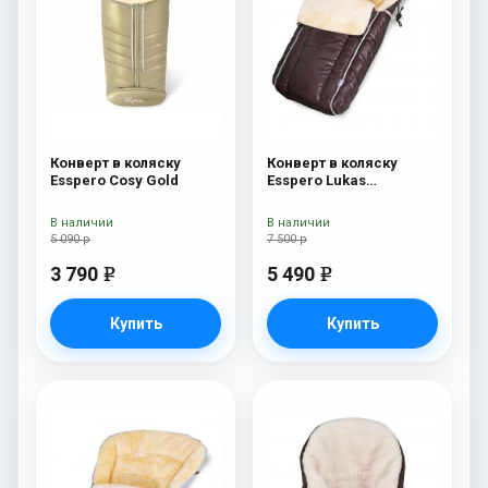
Конверт в коляску
Конверт в коляску
Esspero Cosy Gold
Esspero Lukas
(натуральная 100%
шерсть) Chocolat
В наличии
В наличии
5 090 р
7 500 р
3 790
5 490
e
e
Купить
Купить