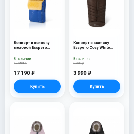
Конверт в коляску
Конверт в коляску
меховой Esspero
Esspero Cosy White
Nicolas Leatherette
Chocco
(натуральная овчина)
В наличии
В наличии
Sky
17 990 р
5 490 р
17 190
3 990
e
e
Купить
Купить