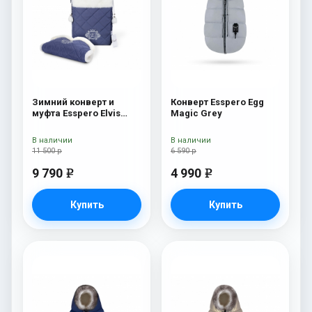
Зимний конверт и
Конверт Esspero Egg
муфта Esspero Elvis
Magic Grey
(100% шерсть) Sky
В наличии
В наличии
11 500 р
6 590 р
9 790
4 990
e
e
Купить
Купить