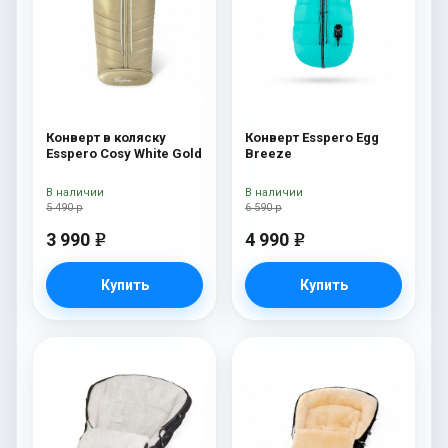
Конверт в коляску
Конверт Esspero Egg
Esspero Cosy White Gold
Breeze
В наличии
В наличии
5 490 р
6 590 р
3 990
4 990
e
e
Купить
Купить