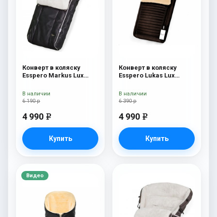
Конверт в коляску
Конверт в коляску
Esspero Markus Lux
Esspero Lukas Lux
(натуральная 100%
(натуральная 100%
овечья шерсть) Black
шерсть) Brown
В наличии
В наличии
6 190 р
6 390 р
4 990
4 990
e
e
Купить
Купить
Видео