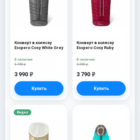
Конверт в коляску
Конверт в коляску
Esspero Cosy White Grey
Esspero Cosy Ruby
В наличии
В наличии
5 490 р
5 090 р
3 990
3 790
e
e
Купить
Купить
Видео