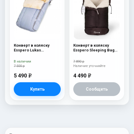
Конверт в коляску
Конверт в коляску
Esspero Lukas
Esspero Sleeping Bag
(натуральная 100%
White (натуральная
шерсть) Blue Mountain
100% шерсть) Chocolat
В наличии
7 890 р
7 500 р
Наличие уточняйте
5 490
4 490
e
e
Купить
Сообщить