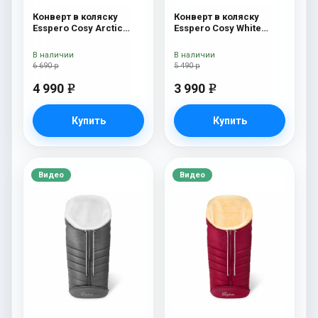
Конверт в коляску
Конверт в коляску
Esspero Cosy Arctic
Esspero Cosy White
White
Navy
В наличии
В наличии
6 690 р
5 490 р
4 990
3 990
e
e
Купить
Купить
Видео
Видео