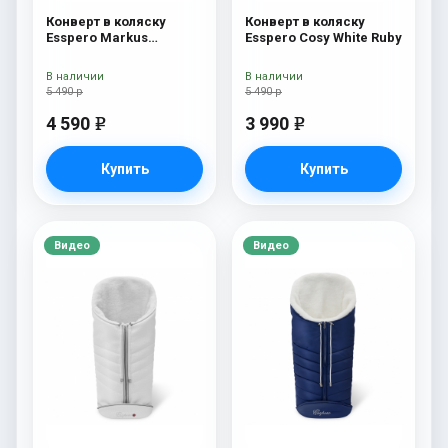
Конверт в коляску
Конверт в коляску
Esspero Markus
Esspero Cosy White Ruby
(натуральная 100%
шерсть) Chocolat
В наличии
В наличии
5 490 р
5 490 р
4 590
3 990
e
e
Купить
Купить
Видео
Видео