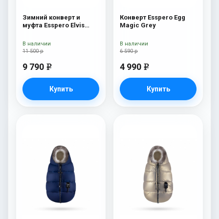
Зимний конверт и
Конверт Esspero Egg
муфта Esspero Elvis
Magic Grey
(100% шерсть) Sky
В наличии
В наличии
11 500 р
6 590 р
9 790
4 990
e
e
Купить
Купить