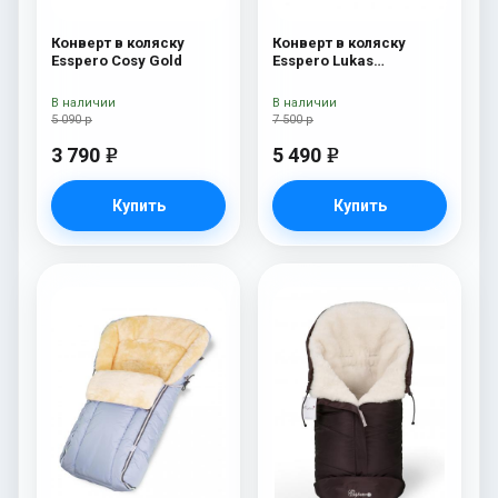
Конверт в коляску
Конверт в коляску
Esspero Cosy Gold
Esspero Lukas
(натуральная 100%
шерсть) Chocolat
В наличии
В наличии
5 090 р
7 500 р
3 790
5 490
e
e
Купить
Купить