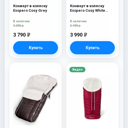
Конверт в коляску
Конверт в коляску
Esspero Cosy Grey
Esspero Cosy White
Beige
В наличии
В наличии
5 090 р
5 490 р
3 790
3 990
e
e
Купить
Купить
Видео