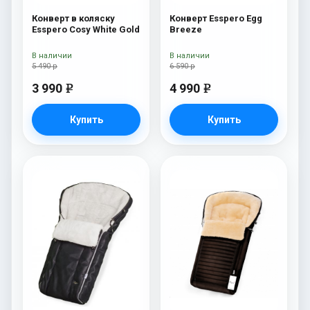
Конверт в коляску
Конверт Esspero Egg
Esspero Cosy White Gold
Breeze
В наличии
В наличии
5 490 р
6 590 р
3 990
4 990
e
e
Купить
Купить