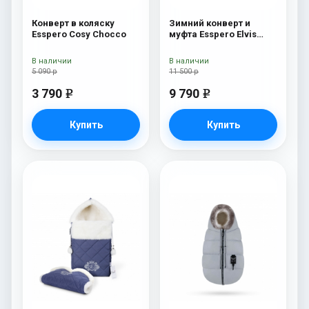
Конверт в коляску
Зимний конверт и
Esspero Cosy Chocco
муфта Esspero Elvis
(100% шерсть) Snow
Like
В наличии
В наличии
5 090 р
11 500 р
3 790
9 790
e
e
Купить
Купить