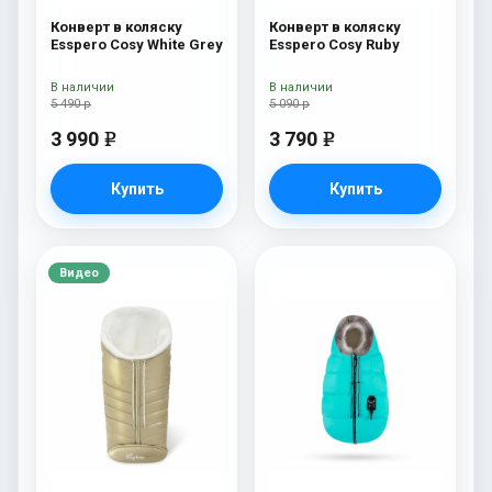
Конверт в коляску
Конверт в коляску
Esspero Cosy White Grey
Esspero Cosy Ruby
В наличии
В наличии
5 490 р
5 090 р
3 990
3 790
e
e
Купить
Купить
Видео