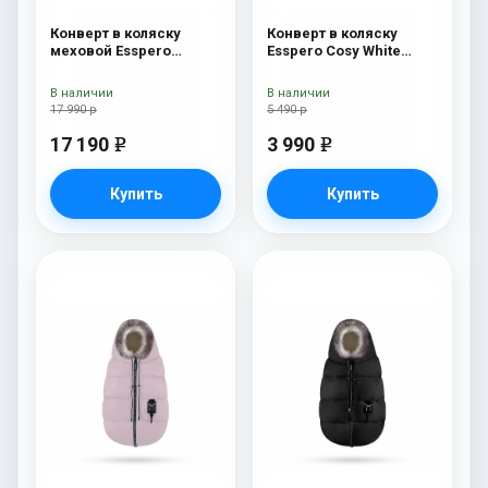
Конверт в коляску
Конверт в коляску
меховой Esspero
Esspero Cosy White
Nicolas Leatherette
Chocco
(натуральная овчина)
В наличии
В наличии
Sky
17 990 р
5 490 р
17 190
3 990
e
e
Купить
Купить