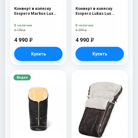
Конверт в коляску
Конверт в коляску
Esspero Markus Lux
Esspero Lukas Lux
(натуральная 100%
(натуральная 100%
овечья шерсть) Black
шерсть) Brown
В наличии
В наличии
6 190 р
6 390 р
4 990
4 990
e
e
Купить
Купить
Видео