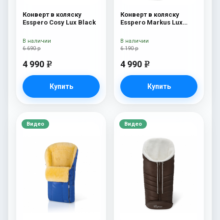
Конверт в коляску
Конверт в коляску
Esspero Cosy Lux Black
Esspero Markus Lux
(натуральная 100%
овечья шерсть) Brown
В наличии
В наличии
6 690 р
6 190 р
4 990
4 990
e
e
Купить
Купить
Видео
Видео