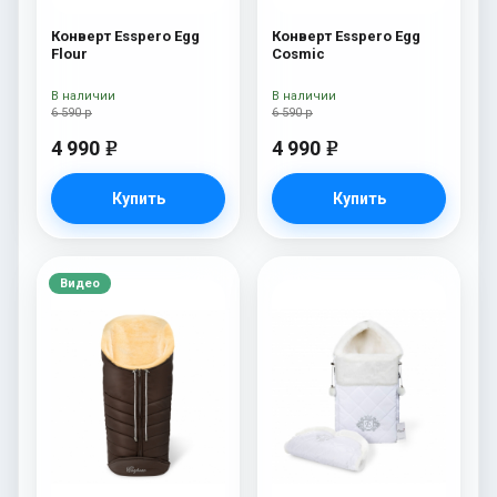
Конверт Esspero Egg
Конверт Esspero Egg
Flour
Cosmic
В наличии
В наличии
6 590 р
6 590 р
4 990
4 990
e
e
Купить
Купить
Видео