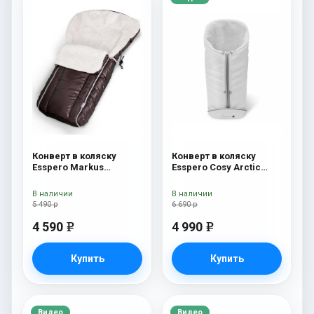
Конверт в коляску
Конверт в коляску
Esspero Markus
Esspero Cosy Arctic
(натуральная 100%
White
шерсть) Chocolat
В наличии
В наличии
5 490 р
6 690 р
4 590
4 990
e
e
Купить
Купить
Видео
Видео