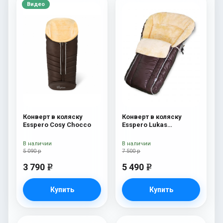
Видео
Конверт в коляску
Конверт в коляску
Esspero Cosy Chocco
Esspero Lukas
(натуральная 100%
шерсть) Chocolat
В наличии
В наличии
5 090 р
7 500 р
3 790
5 490
e
e
Купить
Купить