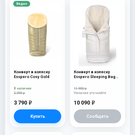
Видео
Конверт в коляску
Конверт в коляску
Esspero Cosy Gold
Esspero Sleeping Bag
Arctic (натуральная
100% шерсть) White
В наличии
11 900 р
5 090 р
Наличие уточняйте
3 790
10 090
e
e
Купить
Сообщить