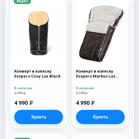
Видео
Конверт в коляску
Конверт в коляску
Esspero Cosy Lux Black
Esspero Markus Lux
(натуральная 100%
овечья шерсть) Brown
В наличии
В наличии
6 690 р
6 190 р
4 990
4 990
e
e
Купить
Купить