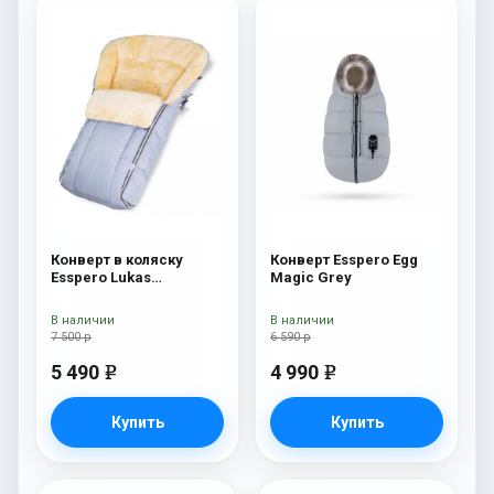
Конверт в коляску
Конверт Esspero Egg
Esspero Lukas
Magic Grey
(натуральная 100%
шерсть) Blue Mountain
В наличии
В наличии
7 500 р
6 590 р
5 490
4 990
e
e
Купить
Купить