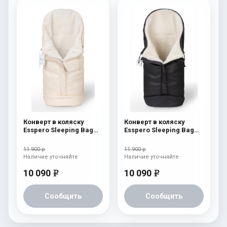
Конверт в коляску
Конверт в коляску
Esspero Sleeping Bag
Esspero Sleeping Bag
Arctic (натуральная
Arctic (натуральная
100% шерсть) Beige
100% шерсть) Black
11 900 р
11 900 р
Наличие уточняйте
Наличие уточняйте
10 090
10 090
e
e
Сообщить
Сообщить