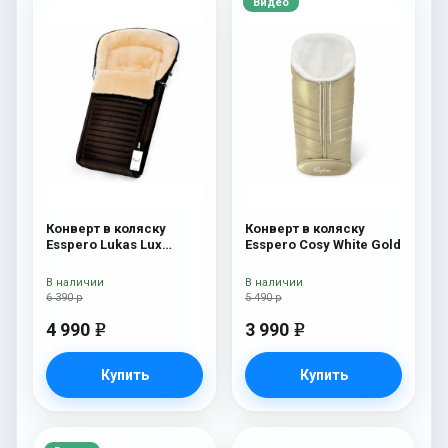
Видео
Конверт в коляску
Конверт в коляску
Esspero Lukas Lux
Esspero Cosy White Gold
(натуральная 100%
шерсть) Brown
В наличии
В наличии
6 390 р
5 490 р
4 990
3 990
e
e
Купить
Купить