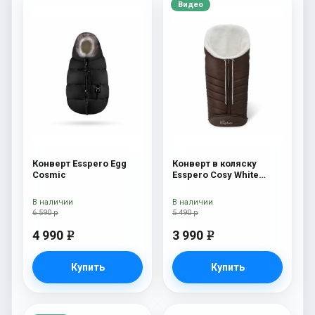
Видео
Конверт Esspero Egg
Конверт в коляску
Cosmic
Esspero Cosy White
Chocco
В наличии
В наличии
6 590 р
5 490 р
4 990
3 990
e
e
Купить
Купить