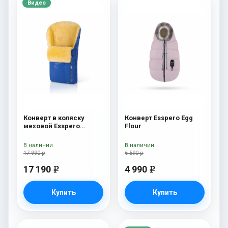
Видео
Конверт в коляску
Конверт Esspero Egg
меховой Esspero
Flour
Nicolas Leatherette
(натуральная овчина)
В наличии
В наличии
Sky
17 990 р
6 590 р
17 190
4 990
e
e
Купить
Купить