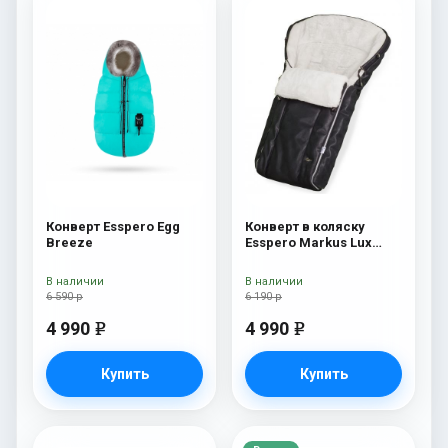
Конверт Esspero Egg
Конверт в коляску
Breeze
Esspero Markus Lux
(натуральная 100%
овечья шерсть) Black
В наличии
В наличии
6 590 р
6 190 р
4 990
4 990
e
e
Купить
Купить