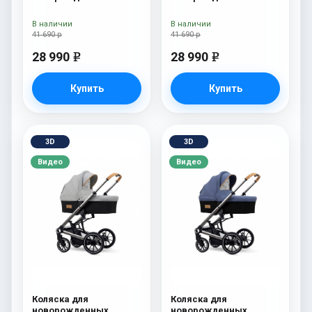
Esspero Traveler Grey
Esspero Traveler Denim
В наличии
В наличии
41 690 р
41 690 р
28 990
28 990
e
e
Купить
Купить
3D
3D
Видео
Видео
Коляска для
Коляска для
новорожденных
новорожденных