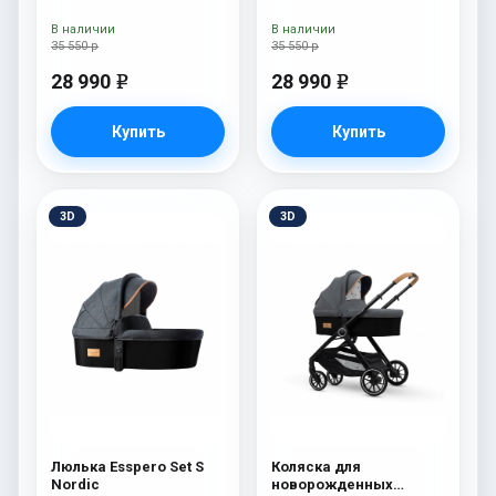
Esspero Tour S Onyx
Esspero Tour S Nordic
В наличии
В наличии
35 550 р
35 550 р
28 990
28 990
e
e
Купить
Купить
3D
3D
Люлька Esspero Set S
Коляска для
Nordic
новорожденных