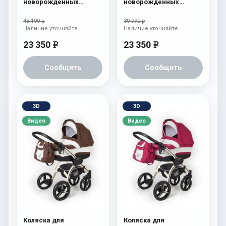
новорожденных
новорожденных
Esspero I-Nova (шасси
Esspero I-Nova (шасси
Chrome) Chek
Beige) Red Lux
43 190 р
30 990 р
Наличие уточняйте
Наличие уточняйте
23 350
23 350
e
e
Сообщить
Сообщить
3D
3D
Видео
Видео
Коляска для
Коляска для