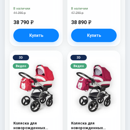
Esspero Traveler +
Esspero Tour S + сумка
сумка Onyx
Onyx
В наличии
В наличии
44 390 р
47 290 р
38 790
38 890
e
e
Купить
Купить
3D
3D
Видео
Видео
Коляска для
Коляска для
новорожденных
новорожденных