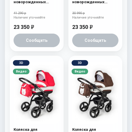
новорожденных
новорожденных
Esspero I-Nova (шасси
Esspero I-Nova (шасси
White) Chek
Black) Borduex
41 290 р
30 990 р
Наличие уточняйте
Наличие уточняйте
23 350
23 350
e
e
Сообщить
Сообщить
3D
3D
Видео
Видео
Коляска для
Коляска для