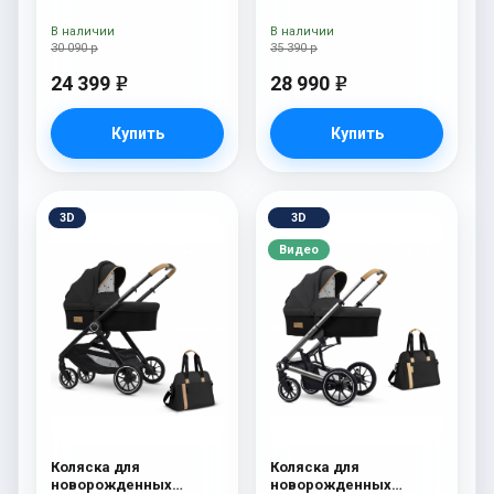
Esspero Traveler Nordic
В наличии
В наличии
30 090 р
35 390 р
24 399
28 990
e
e
Купить
Купить
3D
3D
Видео
Коляска для
Коляска для
новорожденных
новорожденных