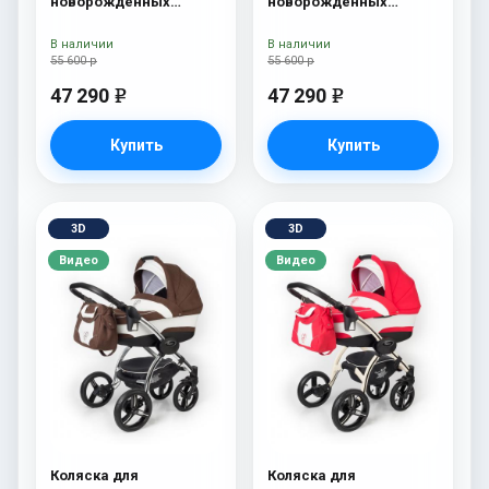
новорожденных
новорожденных
Esspero Tour S + сумка
Esspero Tour S + сумка
Grey
Denim
В наличии
В наличии
55 600 р
55 600 р
47 290
47 290
e
e
Купить
Купить
3D
3D
Видео
Видео
Коляска для
Коляска для