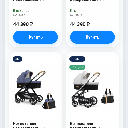
Esspero Traveler +
Esspero Traveler +
сумка Sahara
сумка Grey
В наличии
В наличии
52 200 р
52 200 р
44 390
44 390
e
e
Купить
Купить
3D
3D
Видео
Коляска для
Коляска для