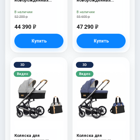
новорожденных
новорожденных
Esspero Traveler +
Esspero Tour S + сумка
сумка Denim
Sahara
В наличии
В наличии
52 200 р
55 600 р
44 390
47 290
e
e
Купить
Купить
3D
3D
Видео
Видео
Коляска для
Коляска для