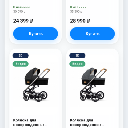
Esspero Traveler Onyx
В наличии
В наличии
30 090 р
35 390 р
24 399
28 990
e
e
Купить
Купить
3D
3D
Видео
Видео
Коляска для
Коляска для
новорожденных
новорожденных