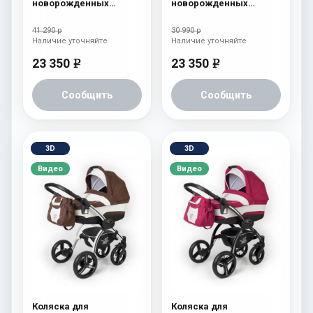
новорожденных
новорожденных
Esspero I-Nova (шасси
Esspero I-Nova (шасси
Beige) Chek
Beige) Borduex
41 290 р
30 990 р
Наличие уточняйте
Наличие уточняйте
23 350
23 350
e
e
Сообщить
Сообщить
3D
3D
Видео
Видео
Коляска для
Коляска для