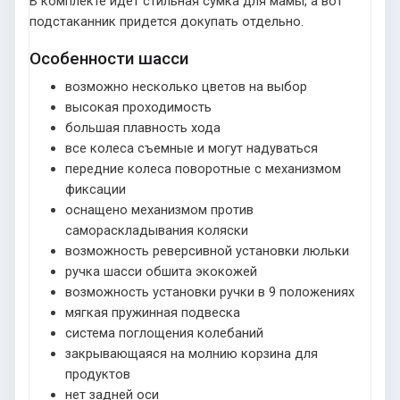
В комплекте идет стильная сумка для мамы, а вот
подстаканник придется докупать отдельно.
Особенности шасси
возможно несколько цветов на выбор
высокая проходимость
большая плавность хода
все колеса съемные и могут надуваться
передние колеса поворотные с механизмом
фиксации
оснащено механизмом против
самораскладывания коляски
возможность реверсивной установки люльки
ручка шасси обшита экокожей
возможность установки ручки в 9 положениях
мягкая пружинная подвеска
система поглощения колебаний
закрывающаяся на молнию корзина для
продуктов
нет задней оси