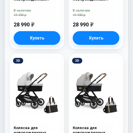
Esspero Tour S Grey
Esspero Tour S Denim
В наличии
В наличии
44 490 р
44 490 р
28 990
28 990
e
e
Купить
Купить
3D
3D
Коляска для
Коляска для
новорожденных
новорожденных