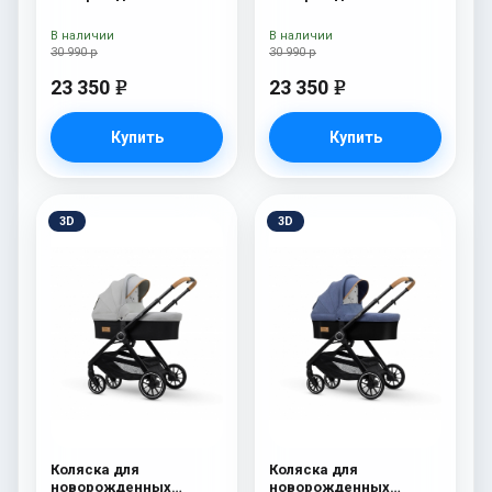
Esspero I-Nova (шасси
Esspero I-Nova (шасси
White) Red Lux
White) Borduex
В наличии
В наличии
30 990 р
30 990 р
23 350
23 350
e
e
Купить
Купить
3D
3D
Коляска для
Коляска для
новорожденных
новорожденных