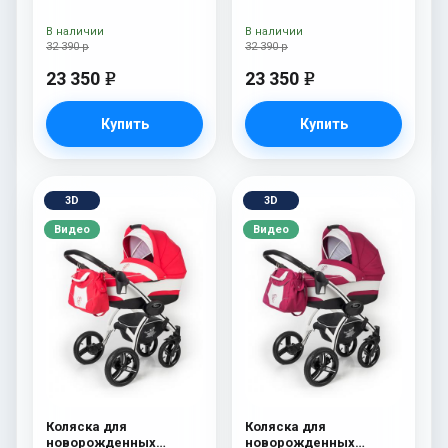
Esspero I-Nova (шасси
Esspero I-Nova (шасси
Chrome) Red Lux
Chrome) Borduex
В наличии
В наличии
32 390 р
32 390 р
23 350
23 350
e
e
Купить
Купить
3D
3D
Видео
Видео
Коляска для
Коляска для
новорожденных
новорожденных