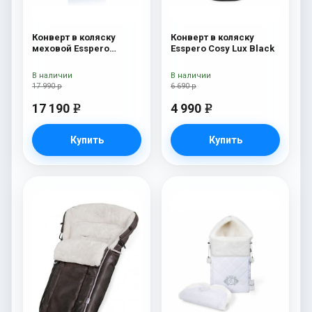
Конверт в коляску
Конверт в коляску
меховой Esspero
Esspero Cosy Lux Black
Nicolas Leatherette
(натуральная овчина)
В наличии
В наличии
Sky
17 990 р
6 690 р
17 190
4 990
e
e
Купить
Купить