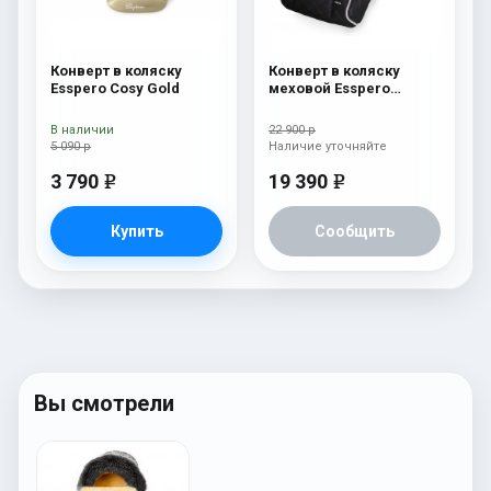
Конверт в коляску
Конверт в коляску
Esspero Cosy Gold
меховой Esspero
Nicolas Leatherette
(натуральная овчина)
В наличии
22 900 р
Diamond
5 090 р
Наличие уточняйте
3 790
19 390
e
e
Купить
Сообщить
Вы смотрели