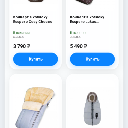
Конверт в коляску
Конверт в коляску
Esspero Cosy Chocco
Esspero Lukas
(натуральная 100%
шерсть) Chocolat
В наличии
В наличии
5 090 р
7 500 р
3 790
5 490
e
e
Купить
Купить