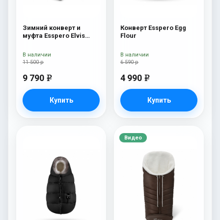
Зимний конверт и
Конверт Esspero Egg
муфта Esspero Elvis
Flour
(100% шерсть) Sky
В наличии
В наличии
11 500 р
6 590 р
9 790
4 990
e
e
Купить
Купить
Видео