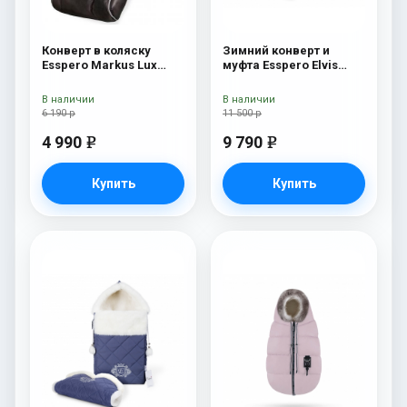
Конверт в коляску
Зимний конверт и
Esspero Markus Lux
муфта Esspero Elvis
(натуральная 100%
(100% шерсть) Snow
овечья шерсть) Brown
Like
В наличии
В наличии
6 190 р
11 500 р
4 990
9 790
e
e
Купить
Купить