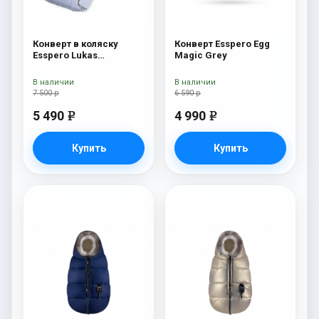
Конверт в коляску
Конверт Esspero Egg
Esspero Lukas
Magic Grey
(натуральная 100%
шерсть) Blue Mountain
В наличии
В наличии
7 500 р
6 590 р
5 490
4 990
e
e
Купить
Купить