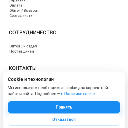
Гарантия
Оплата
Обмен / Возврат
Сертификаты
СОТРУДНИЧЕСТВО
Оптовый отдел
Поставщикам
КОНТАКТЫ
Cookie и технологии
8 (800) 707-76-34
info@esspero-market.ru
Мы используем необходимые cookie для корректной
работы сайта. Подробнее —
в Политике cookie
.
esspero-market - Официальный сайт
Принять
Отказаться
© 2026 Esspero-market.ru
Политика обработки персональных данных
|
Политика cookie