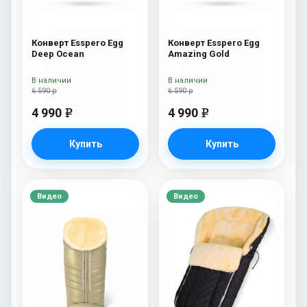
Конверт Esspero Egg
Конверт Esspero Egg
Deep Ocean
Amazing Gold
В наличии
В наличии
6 590 р
6 590 р
4 990
4 990
e
e
Купить
Купить
Видео
Видео