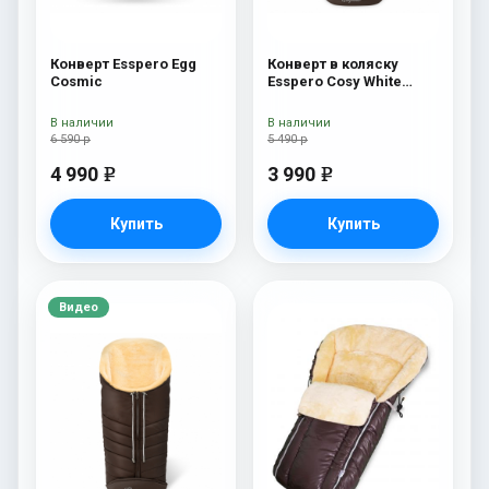
Конверт Esspero Egg
Конверт в коляску
Cosmic
Esspero Cosy White
Chocco
В наличии
В наличии
6 590 р
5 490 р
4 990
3 990
e
e
Купить
Купить
Видео