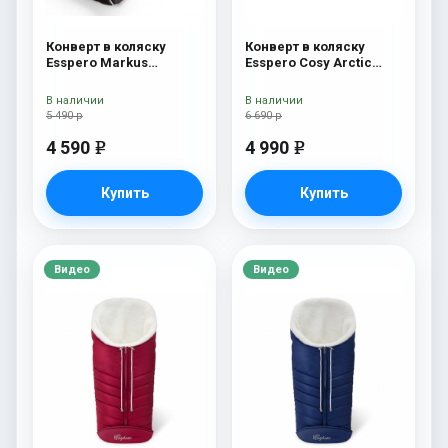
Конверт в коляску
Конверт в коляску
Esspero Markus
Esspero Cosy Arctic
(натуральная 100%
White
шерсть) Chocolat
В наличии
В наличии
5 490 р
6 690 р
4 590
4 990
e
e
Купить
Купить
Видео
Видео