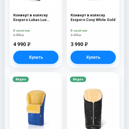
Конверт в коляску
Конверт в коляску
Esspero Lukas Lux
Esspero Cosy White Gold
(натуральная 100%
шерсть) Brown
В наличии
В наличии
6 390 р
5 490 р
4 990
3 990
e
e
Купить
Купить
Видео
Видео