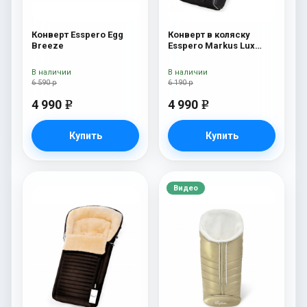
Конверт Esspero Egg
Конверт в коляску
Breeze
Esspero Markus Lux
(натуральная 100%
овечья шерсть) Black
В наличии
В наличии
6 590 р
6 190 р
4 990
4 990
e
e
Купить
Купить
Видео